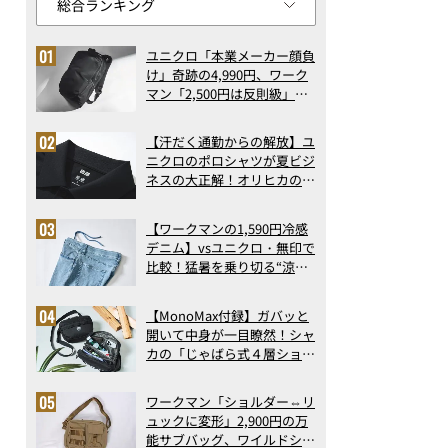
ユニクロ「本業メーカー顔負
け」奇跡の4,990円、ワーク
マン「2,500円は反則級」凄
い万能バッグ…ほか【リュッ
クの人気記事ランキングベス
【汗だく通勤からの解放】ユ
ト3】（2026年6月版）
ニクロのポロシャツが夏ビジ
ネスの大正解！オリヒカの透
け防止シャツも優秀。酷暑も
涼しい顔で働ける超快適ウエ
【ワークマンの1,590円冷感
アの実力
デニム】vsユニクロ・無印で
比較！猛暑を乗り切る“涼感
ロングパンツ”3選を徹底解
剖。接触冷感から綿100%ま
【MonoMax付録】ガバッと
で決定版
開いて中身が一目瞭然！シャ
カの「じゃばら式４層ショル
ダーバッグ」は、出し入れの
しやすさも過去最高レベルだ
ワークマン「ショルダー⇔リ
った！
ュックに変形」2,900円の万
能サブバッグ、ワイルドシン