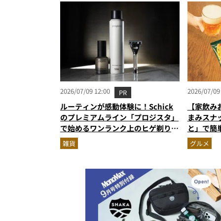
2026/07/09 12:00
2026/07/09
PR
ルーティンが感動体験に！Schick
【家飲み
のプレミアムライン「プロジスタ」
まみスナ
で始めるワンランク上のヒゲ剃り習
と」で簡
慣
雑貨
グルメ