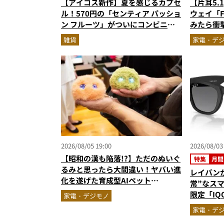
【アイコス新作】夏を感じるカプセ
【片耳5.
ル！570円の「センティア パッショ
ウェイ「Fr
ン フルーツ」がついにコンビニ発
みたら衝
売
フ型イヤ
雑貨
家電・デ
感動
2026/08/05 19:00
2026/08/03
【昭和の漢も陥落!?】ただのぬいぐ
特集
月間
るみと思ったら大間違い！ヤバい進
レイバン
化を遂げた育成型AIペット
常”なス
「Fuzozo」にハートを奪われた
限定「IQO
家電・デジモノ
ジェット
家電・デ
ト3】（2