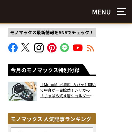
MENU
モノマックス最新情報をSNSでチェック！
今月のモノマックス特別付録
【MonoMax付録】ガバッと開い
て中身が一目瞭然！シャカの
「じゃばら式４層ショルダーバ
ッグ」は、出し入れのしやすさ
も過去最高レベルだった！
モノマックス 人気記事ランキング