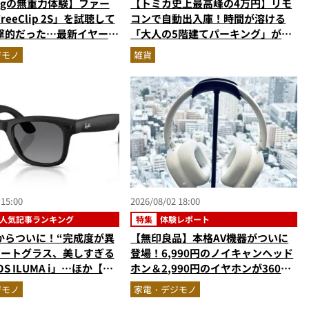
1gの無重力体験】ファー
【トミカ史上最高峰の4万円】リモ
eeClip 2S」を試聴して
コンで自動出入庫！時間が溶ける
撃的だった…最新イヤーカ
「大人の5階建てパーキング」が凄
ホンの着け心地とAI技術に
すぎる
ジモノ
雑貨
 15:00
2026/08/02 18:00
人気記事ランキング
特集
体験レポート
からついに！“完成度が異
【無印良品】本格AV機器がついに
マートグラス、美しすぎる
登場！6,990円のノイキャンヘッド
S ILUMA i」…ほか【ガ
ホン＆2,990円のイヤホンが360度
の人気記事ランキングベス
スキなしの本気作だった
ジモノ
家電・デジモノ
026年6月版）