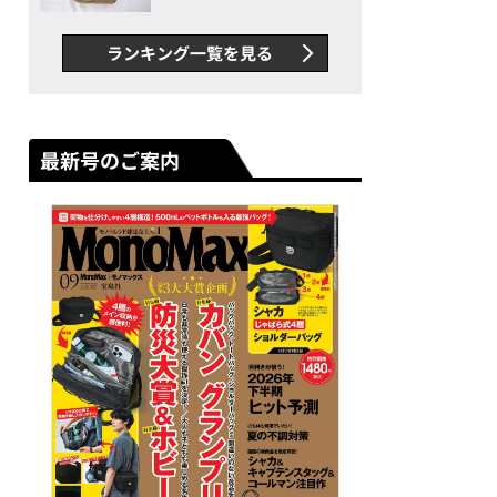
グス“水に強い”初コラボ付
録…ほか【休日バッグの人気
ランキング一覧を見る
記事ランキングベスト3】
（2026年6月版）
最新号のご案内