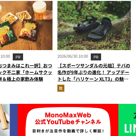
 10:00
2026/06/30 10:00
PR
PR
おつまみはこれ一択】おつ
【スポーツサンダルの元祖】テバの
ック不二家「ホームサクッ
名作が9年ぶりの進化！ アップデー
単＆極上の家飲み体験
トした「ハリケーン XLT3」の魅力
を識者があらゆる角度から徹底解
靴
説！