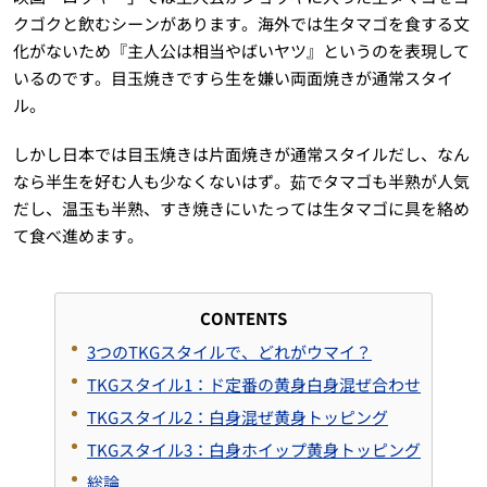
クゴクと飲むシーンがあります。海外では生タマゴを食する文
化がないため『主人公は相当やばいヤツ』というのを表現して
いるのです。目玉焼きですら生を嫌い両面焼きが通常スタイ
ル。
しかし日本では目玉焼きは片面焼きが通常スタイルだし、なん
なら半生を好む人も少なくないはず。茹でタマゴも半熟が人気
だし、温玉も半熟、すき焼きにいたっては生タマゴに具を絡め
て食べ進めます。
CONTENTS
3つの
TKG
スタイルで、どれがウマイ？
TKG
スタイル
1
：ド定番の黄身白身混ぜ合わせ
TKGスタイル2：白身混ぜ黄身トッピング
TKGスタイル3：白身ホイップ黄身トッピング
総論