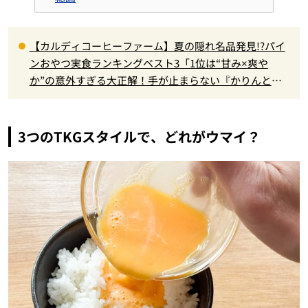
【カルディコーヒーファーム】夏の隠れ名品発見!?パイ
ンおやつ実食ランキングベスト3「1位は“甘み×爽や
か”の意外すぎる大正解！手が止まらない『かりんと
う』」
3つの
TKG
スタイルで、どれがウマイ？