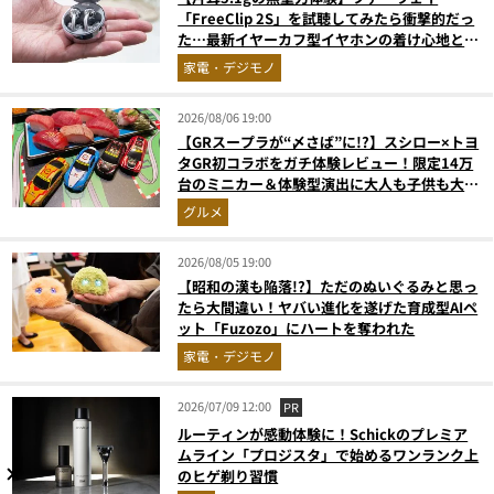
「FreeClip 2S」を試聴してみたら衝撃的だっ
た…最新イヤーカフ型イヤホンの着け心地とAI
技術に感動
家電・デジモノ
2026/08/06 19:00
【GRスープラが“〆さば”に!?】スシロー×トヨ
タGR初コラボをガチ体験レビュー！限定14万
台のミニカー＆体験型演出に大人も子供も大興
奮間違いなし
グルメ
2026/08/05 19:00
【昭和の漢も陥落!?】ただのぬいぐるみと思っ
たら大間違い！ヤバい進化を遂げた育成型AIペ
ット「Fuzozo」にハートを奪われた
家電・デジモノ
2026/07/09 12:00
PR
ルーティンが感動体験に！Schickのプレミア
ムライン「プロジスタ」で始めるワンランク上
のヒゲ剃り習慣