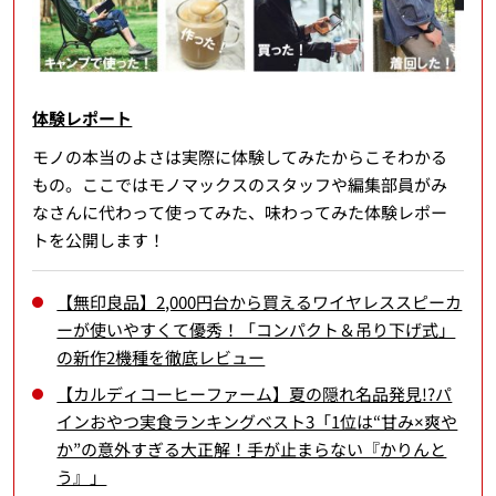
体験レポート
モノの本当のよさは実際に体験してみたからこそわかる
もの。ここではモノマックスのスタッフや編集部員がみ
なさんに代わって使ってみた、味わってみた体験レポー
トを公開します！
【無印良品】2,000円台から買えるワイヤレススピーカ
ーが使いやすくて優秀！「コンパクト＆吊り下げ式」
の新作2機種を徹底レビュー
【カルディコーヒーファーム】夏の隠れ名品発見!?パ
インおやつ実食ランキングベスト3「1位は“甘み×爽や
か”の意外すぎる大正解！手が止まらない『かりんと
う』」