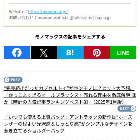
Website：
https://monomax.jp/
お問い合わせ：monomaxofficial@takarajimasha.co.jp
モノマックスの記事をシェアする
LINE
P
“完売続出だったカプセルトイ”がホンモノに!? ヒット大予想、
「かっこよすぎるオールブラックス」売れる理由を徹底解明 ほ
か【時計の人気記事ランキングベスト3】（2025年1月版）
N
「いつでも使える上質バッグ」アントラックの新作は“ホース
レザーの程よい光沢感＆しっとり感”がシンプルなデザインを
惹き立てるショルダーバッグ