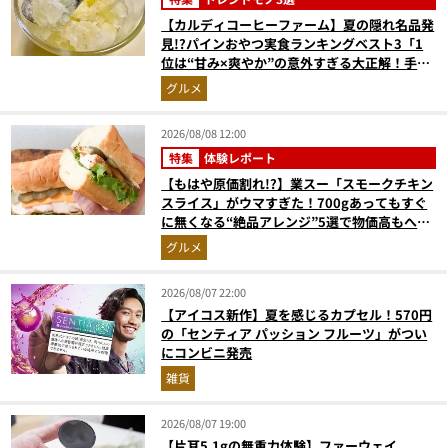
【カルディコーヒーファーム】夏の隠れ名品発
見!?パインおやつ実食ランキングベスト3「1
位は“甘み×爽やか”の意外すぎる大正解！手が
止まらない『かりんとう』」
グルメ
2026/08/08 12:00
特集
体験レポート
【もはや原価割れ!?】業スー「スモークチキン
スライス」がウマすぎた！700gあってもすぐ
に無くなる“絶品アレンジ”5選で物価高もへっ
ちゃら
グルメ
2026/08/07 22:00
【アイコス新作】夏を感じるカプセル！570円
の「センティア パッション フルーツ」がつい
にコンビニ発売
雑貨
2026/08/07 19:00
【片耳5.1gの無重力体験】ファーウェイ