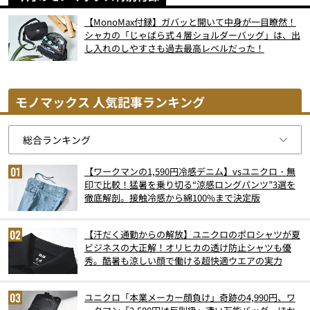
【MonoMax付録】ガバッと開いて中身が一目瞭然！
シャカの「じゃばら式４層ショルダーバッグ」は、出
し入れのしやすさも過去最高レベルだった！
モノマックス 人気記事ランキング
【ワークマンの1,590円冷感デニム】vsユニクロ・無
印で比較！猛暑を乗り切る“涼感ロングパンツ”3選を
徹底解剖。接触冷感から綿100%まで決定版
【汗だく通勤からの解放】ユニクロのポロシャツが夏
ビジネスの大正解！オリヒカの透け防止シャツも優
秀。酷暑も涼しい顔で働ける超快適ウエアの実力
ユニクロ「本業メーカー顔負け」奇跡の4,990円、ワ