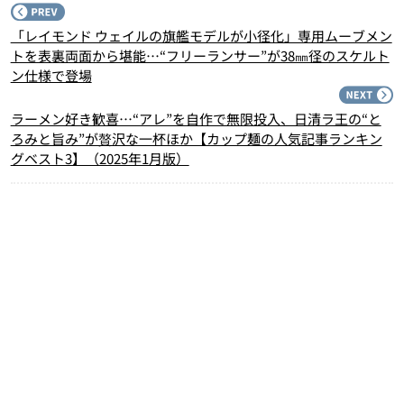
P
「レイモンド ウェイルの旗艦モデルが小径化」専用ムーブメン
トを表裏両面から堪能…“フリーランサー”が38㎜径のスケルト
ン仕様で登場
N
ラーメン好き歓喜…“アレ”を自作で無限投入、日清ラ王の“と
ろみと旨み”が贅沢な一杯ほか【カップ麺の人気記事ランキン
グベスト3】（2025年1月版）