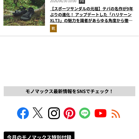
2026/06/30 10:00
PR
【スポーツサンダルの元祖】テバの名作が9年
ぶりの進化！ アップデートした「ハリケーン
XLT3」の魅力を識者があらゆる角度から徹底
解説！
靴
モノマックス最新情報をSNSでチェック！
今月のモノマックス特別付録