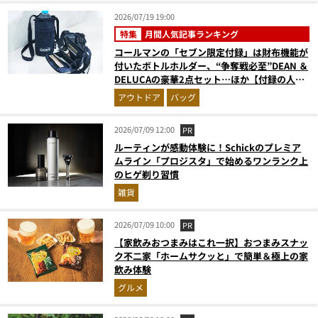
2026/07/19 19:00
特集
月間人気記事ランキング
コールマンの「セブン限定付録」は財布機能が
付いたボトルホルダー、“争奪戦必至”DEAN ＆
DELUCAの豪華2点セット…ほか【付録の人気
記事ランキングベスト3】（2026年6月版）
アウトドア
バッグ
2026/07/09 12:00
PR
ルーティンが感動体験に！Schickのプレミア
ムライン「プロジスタ」で始めるワンランク上
のヒゲ剃り習慣
雑貨
2026/07/09 10:00
PR
【家飲みおつまみはこれ一択】おつまみスナッ
ク不二家「ホームサクッと」で簡単＆極上の家
飲み体験
グルメ