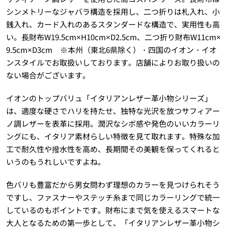
シンメトリーなジャバラ構造を採用し、二つ折りは札入れ、小
銭入れ、カード入れのあるスタンダードな構造で、実用性も高
い。長財布W19.5cm×H10cm×D2.5cm、二つ折り財布W11cm×
9.5cm×D3cm ※本州（東北6県除く）・四国のイオン・イオ
ンスタイルでお取扱いしております。店舗によりお取り扱いの
ない場合がございます。
イオンのトップバリュ「イタリアンレザー革小物シリーズ」
は、適度な硬さでハリを持たせ、独特な光沢を放つサフィアー
ノ調レザーを表革に採用。潤沢なシボ感や発色のいいカラーリ
ングにも、イタリア素材らしい特徴を見て取れます。特殊な加
工で耐久性や撥水性を高め、長期間その美観を保ってくれると
いうのもうれしいですよね。
色バリも豊富だから男女問わず理想のカラーを見つけられそう
ですし、ファスナーやステッチ糸まで同じカラーリングで統一
しているのもポイントです。財布にまで気を使えるスマートな
大人となるための第一歩として、「イタリアンレザー革小物シ