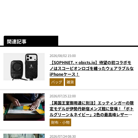
関連記事
2026/08/02 15:00
【SOPHNET. × objcts.io】待望の初コラボモ
ノはスコーピオンロゴを纏ったウェアラブルな
iPhoneケース！
バッグ
雑貨
2026/07/25 22:00
【英国王室御用達に別注】エッティンガーの限
定モデルが伊勢丹新宿メンズ館に登場！「ボト
ルグリーン＆ネイビー」2色の最高峰レザーグ
ッズに注目
財布・小物
2026/07/24 08:30