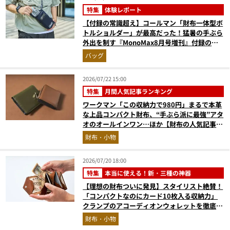
特集
体験レポート
【付録の常識超え】コールマン「財布一体型ボ
トルショルダー」が最高だった！猛暑の手ぶら
外出を制す『MonoMax8月号増刊』付録の実
力をスタイリストが徹底レポ
バッグ
2026/07/22 15:00
特集
月間人気記事ランキング
ワークマン「この収納力で980円」まるで本革
な上品コンパクト財布、“手ぶら派に最強”アタ
オのオールインワン…ほか【財布の人気記事ラ
ンキングベスト3】（2026年6月版）
財布・小物
2026/07/20 18:00
特集
本当に使える！新・三種の神器
【理想の財布ついに発見】スタイリスト絶賛！
「コンパクトなのにカード10枚入る収納力」
クランプのアコーディオンウォレットを徹底レ
ビュー。使い込むほどにツヤが出るプエブロレ
財布・小物
ザーも優秀