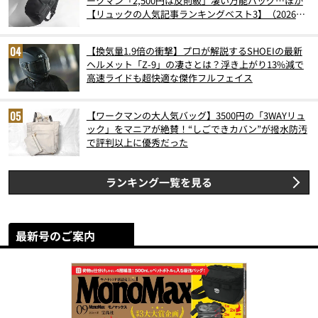
ークマン「2,500円は反則級」凄い万能バッグ…ほか
【リュックの人気記事ランキングベスト3】（2026年
6月版）
【換気量1.9倍の衝撃】プロが解説するSHOEIの最新
ヘルメット「Z-9」の凄さとは？浮き上がり13%減で
高速ライドも超快適な傑作フルフェイス
【ワークマンの大人気バッグ】3500円の「3WAYリュ
ック」をマニアが絶賛！“しごできカバン”が撥水防汚
で評判以上に優秀だった
ランキング一覧を見る
最新号のご案内