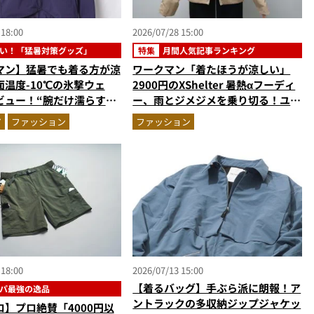
 18:00
2026/07/28 15:00
い！「猛暑対策グッズ」
特集
月間人気記事ランキング
マン】猛暑でも着る方が涼
ワークマン「着たほうが涼しい」
温度-10℃の氷撃ウェ
2900円のXShelter 暑熱αフーディ
ビュー！“腕だけ濡らすの
ー、雨とジメジメを乗り切る！ユニ
の気化冷却機能が凄い
クロの雨対策UVパーカ…ほか【ア
ア
ファッション
ファッション
ウターの人気記事ランキングベスト
3】（2026年6月版）
 18:00
2026/07/13 15:00
【着るバッグ】手ぶら派に朗報！ア
パ最強の逸品
ントラックの多収納ジップジャケッ
】プロ絶賛「4000円以