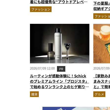
着にも超優秀な“アウトドアレベ
下の夏服
ル”の高機能ウエア2選を徹底解説
収納ギア
ファッション
パンツほ
ファッシ
2026/07/09 12:00
2026/07/09
PR
ルーティンが感動体験に！Schick
【家飲み
のプレミアムライン「プロジスタ」
まみスナ
で始めるワンランク上のヒゲ剃り習
と」で簡
慣
雑貨
グルメ