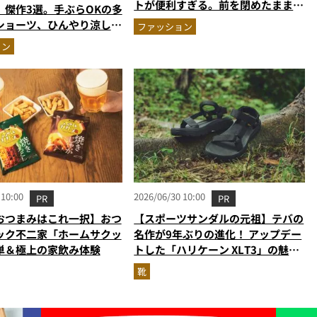
トが便利すぎる。前を閉めたまま荷
」傑作3選。手ぶらOKの多
物が出せる進化したポケット配置
ショーツ、ひんやり涼しい
ファッション
か
ョン
 10:00
2026/06/30 10:00
PR
PR
おつまみはこれ一択】おつ
【スポーツサンダルの元祖】テバの
ック不二家「ホームサクッ
名作が9年ぶりの進化！ アップデー
単＆極上の家飲み体験
トした「ハリケーン XLT3」の魅力
を識者があらゆる角度から徹底解
靴
説！