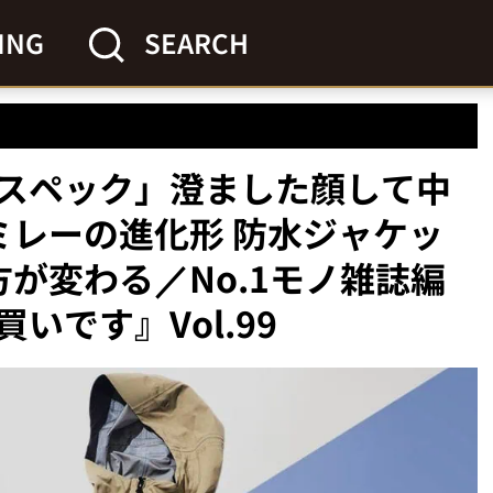
ING
SEARCH
スペック」澄ました顔して中
ミレーの進化形 防水ジャケッ
が変わる／No.1モノ雑誌編
いです』Vol.99