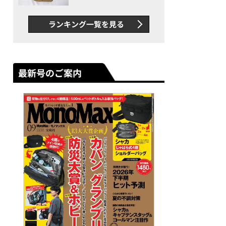
グス“水に強い”初コラボ付
録…ほか【休日バッグの人気
ランキング一覧を見る
記事ランキングベスト3】
（2026年6月版）
最新号のご案内