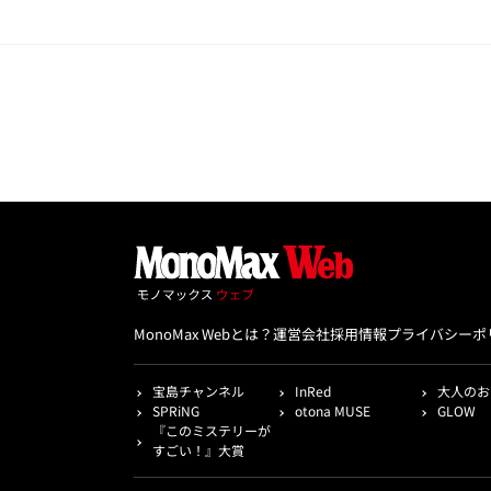
MonoMax Webとは？
運営会社
採用情報
プライバシーポ
宝島チャンネル
InRed
大人のお
SPRiNG
otona MUSE
GLOW
『このミステリーが
すごい！』大賞