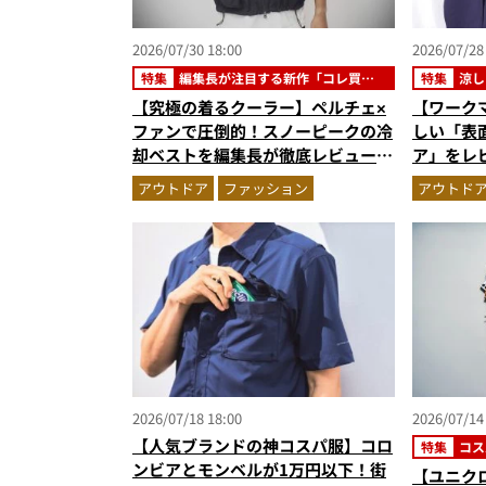
2026/07/30 18:00
2026/07/28
特集
編集長が注目する新作「コレ買い
特集
涼し
です」
【究極の着るクーラー】ペルチェ×
【ワーク
ファンで圧倒的！スノーピークの冷
しい「表面
却ベストを編集長が徹底レビュー。
ア」をレ
炎天下でも“寒さ”を味わえる本気
が正解”
アウトドア
ファッション
アウトド
のギア『コレ買いです』Vol.172
2026/07/18 18:00
2026/07/14
【人気ブランドの神コスパ服】コロ
特集
コス
ンビアとモンベルが1万円以下！街
【ユニクロ