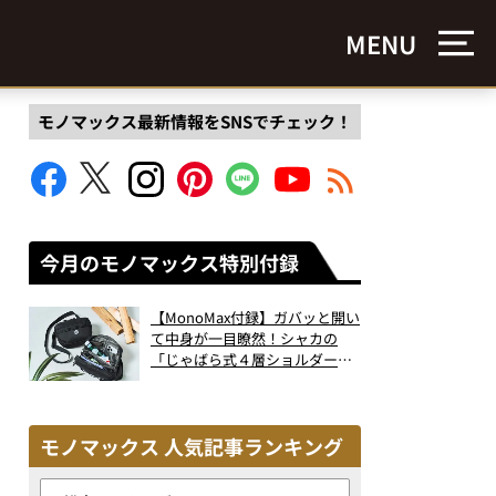
MENU
モノマックス最新情報をSNSでチェック！
今月のモノマックス特別付録
【MonoMax付録】ガバッと開い
て中身が一目瞭然！シャカの
「じゃばら式４層ショルダーバ
ッグ」は、出し入れのしやすさ
も過去最高レベルだった！
モノマックス 人気記事ランキング