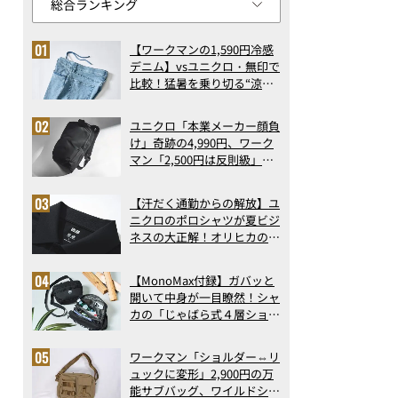
【ワークマンの1,590円冷感
デニム】vsユニクロ・無印で
比較！猛暑を乗り切る“涼感
ロングパンツ”3選を徹底解
剖。接触冷感から綿100%ま
ユニクロ「本業メーカー顔負
で決定版
け」奇跡の4,990円、ワーク
マン「2,500円は反則級」凄
い万能バッグ…ほか【リュッ
クの人気記事ランキングベス
【汗だく通勤からの解放】ユ
ト3】（2026年6月版）
ニクロのポロシャツが夏ビジ
ネスの大正解！オリヒカの透
け防止シャツも優秀。酷暑も
涼しい顔で働ける超快適ウエ
【MonoMax付録】ガバッと
アの実力
開いて中身が一目瞭然！シャ
カの「じゃばら式４層ショル
ダーバッグ」は、出し入れの
しやすさも過去最高レベルだ
ワークマン「ショルダー⇔リ
った！
ュックに変形」2,900円の万
能サブバッグ、ワイルドシン