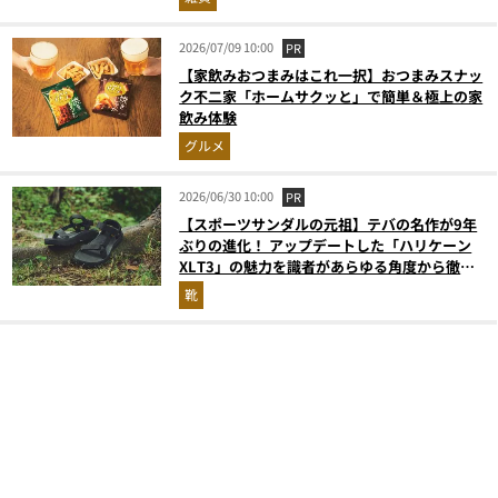
2026/07/09 10:00
PR
【家飲みおつまみはこれ一択】おつまみスナッ
ク不二家「ホームサクッと」で簡単＆極上の家
飲み体験
グルメ
2026/06/30 10:00
PR
【スポーツサンダルの元祖】テバの名作が9年
ぶりの進化！ アップデートした「ハリケーン
XLT3」の魅力を識者があらゆる角度から徹底
解説！
靴