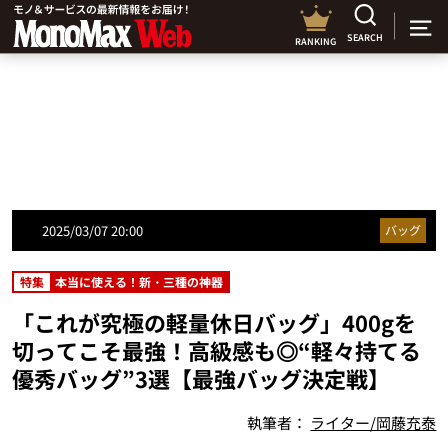
SEARCH
RANKING
2025/03/07 20:00
バッグ
特集
本当に使える！新・三種の神器
「これが究極の軽量休日バッグ」400gを
切ってこそ最強！高級感も◎“軽々持てる
優秀バッグ”3選【最強バッグ決定戦】
執筆者：
ライター/岡藤充泰