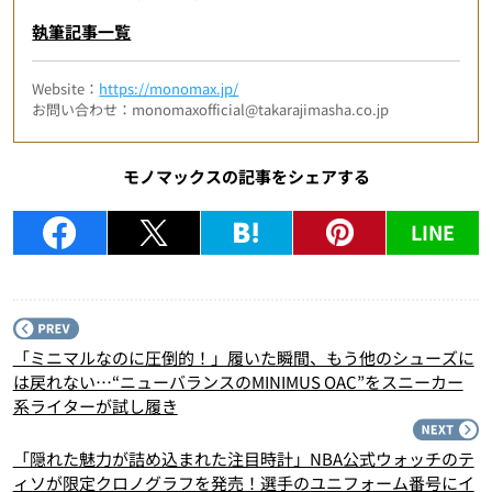
執筆記事一覧
Website：
https://monomax.jp/
お問い合わせ：monomaxofficial@takarajimasha.co.jp
モノマックスの記事をシェアする
LINE
P
「ミニマルなのに圧倒的！」履いた瞬間、もう他のシューズに
は戻れない…“ニューバランスのMINIMUS OAC”をスニーカー
系ライターが試し履き
N
「隠れた魅力が詰め込まれた注目時計」NBA公式ウォッチのテ
ィソが限定クロノグラフを発売！選手のユニフォーム番号にイ