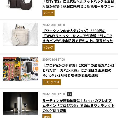
「CITY/DS」に現代版ヘルメットバッグ＆三日
月型が登場！秋服に絶対合う新色モールブラウ
ンが傑作
バッグ
2026/08/03 18:00
【ワークマンの大人気バッグ】3500円の
「3WAYリュック」をマニアが絶賛！“しごで
きカバン”が撥水防汚で評判以上に優秀だった
バッグ
2026/08/03 17:00
【プロ9名がガチ審査】2026年の最高カバンは
どれだ!? 「カバン大賞」ほか注目企画満載の
MonoMax9月号＆増刊の表紙を速報
トピックス
2026/07/09 12:00
PR
ルーティンが感動体験に！Schickのプレミア
ムライン「プロジスタ」で始めるワンランク上
のヒゲ剃り習慣
雑貨