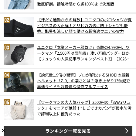
徹底解剖。接触冷感から綿100%まで決定版
【汗だく通勤からの解放】ユニクロのポロシャツが夏
ビジネスの大正解！オリヒカの透け防止シャツも優
秀。酷暑も涼しい顔で働ける超快適ウエアの実力
ユニクロ「本業メーカー顔負け」奇跡の4,990円、ワ
ークマン「2,500円は反則級」凄い万能バッグ…ほか
【リュックの人気記事ランキングベスト3】（2026年
6月版）
【換気量1.9倍の衝撃】プロが解説するSHOEIの最新
ヘルメット「Z-9」の凄さとは？浮き上がり13%減で
高速ライドも超快適な傑作フルフェイス
【ワークマンの大人気バッグ】3500円の「3WAYリュ
ック」をマニアが絶賛！“しごできカバン”が撥水防汚
で評判以上に優秀だった
ランキング一覧を見る