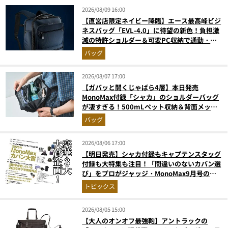
2026/08/09 16:00
【直営店限定ネイビー降臨】エース最高峰ビジ
ネスバッグ「EVL-4.0」に待望の新色！負担激
減の特許ショルダー＆可変PC収納で通勤・出
張が無敵に
バッグ
2026/08/07 17:00
【ガバッと開くじゃばら4層】本日発売
MonoMax付録「シャカ」のショルダーバッグ
が凄すぎる！500mLペット収納＆背面メッシ
ュでベタつかない
バッグ
2026/08/06 17:00
【明日発売】シャカ付録もキャプテンスタッグ
付録も大特集も注目！「間違いのないカバン選
び」をプロがジャッジ・MonoMax9月号の目
次を公開
トピックス
2026/08/05 15:00
【大人のオンオフ最強鞄】アントラックの