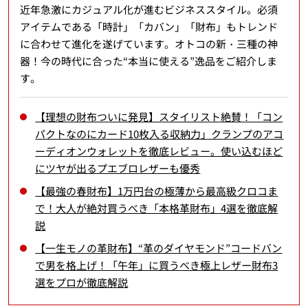
近年急激にカジュアル化が進むビジネススタイル。必須
アイテムである「時計」「カバン」「財布」もトレンド
に合わせて進化を遂げています。オトコの新・三種の神
器！今の時代に合った“本当に使える”逸品をご紹介しま
す。
【理想の財布ついに発見】スタイリスト絶賛！「コン
パクトなのにカード10枚入る収納力」クランプのアコ
ーディオンウォレットを徹底レビュー。使い込むほど
にツヤが出るプエブロレザーも優秀
【最強の春財布】1万円台の極薄から最高級クロコま
で！大人が絶対買うべき「本格革財布」4選を徹底解
説
【一生モノの革財布】“革のダイヤモンド”コードバン
で男を格上げ！「午年」に買うべき極上レザー財布3
選をプロが徹底解説