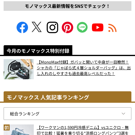
モノマックス最新情報をSNSでチェック！
今月のモノマックス特別付録
【MonoMax付録】ガバッと開いて中身が一目瞭然！
シャカの「じゃばら式４層ショルダーバッグ」は、出
し入れのしやすさも過去最高レベルだった！
モノマックス 人気記事ランキング
【ワークマンの1,590円冷感デニム】vsユニクロ・無
印で比較！猛暑を乗り切る“涼感ロングパンツ”3選を