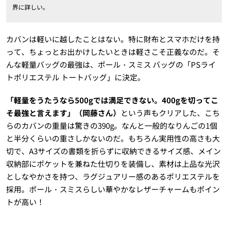
界に詳しい。
カバンは軽いに越したことはない。特に財布とスマホだけを持
って、ちょっとお出かけしたいときは軽さこそ正義なのだ。そ
んな軽量バッグの最強は、ポール・スミス バッグの「PSライ
トポリエステル トートバッグ」に決定。
「軽量をうたうなら500gでは満足できない。400gを切ってこ
そ最強と言えます」（岡藤さん）
という声もクリアした、こち
らのカバンの重量は驚きの390g。なんと一般的なりんごの1個
と半分くらいの重さしかないのだ。もちろん実用性の高さも大
切で、A3サイズの書類を折らずに収納できるサイズ感、メイン
収納部にポケットを兼ねた仕切りを装備し、素材は上品な光沢
としなやかさを持つ、ラグジュアリー感のあるポリエステルを
採用。ポール・スミスらしい華やかなレザーチャームもポイン
トが高い！