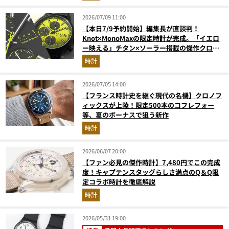
2026/07/09 11:00
【本日7/9予約開始】編集長が直談判！
Knot×MonoMaxの限定時計が完成。「イエロ
ー映える」チタン×ソーラー搭載の傑作クロノ
グラフ
時計
2026/07/05 14:00
【フランス時計史を継ぐ現代の名機】クロノフ
ィックスが上陸！限定500本のコフレフォー
等、夏のボーナスで狙う新作
時計
2026/06/07 20:00
【ファン必見の傑作時計】7,480円でこの完成
度！キャプテンスタッグらしさ満点のQ＆Q限
定コラボ時計を徹底解説
時計
2026/05/31 19:00