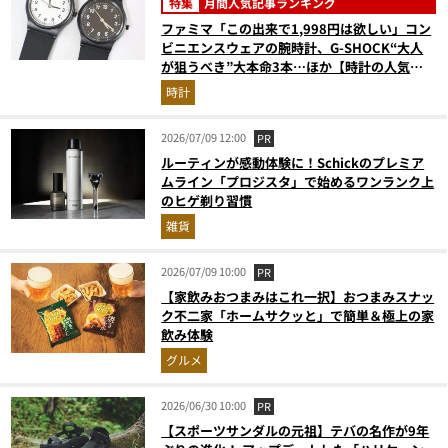
特集
月間人気記事ランキング
ファミマ「この出来で1,998円は欲しい」コン
ビニエンスウェアの腕時計、G-SHOCK“大人
が狙うべき”大本命3本…ほか【時計の人気記
事ランキングベスト3】（2026年4月版）
時計
2026/07/09 12:00
PR
ルーティンが感動体験に！Schickのプレミア
ムライン「プロジスタ」で始めるワンランク上
のヒゲ剃り習慣
雑貨
2026/07/09 10:00
PR
【家飲みおつまみはこれ一択】おつまみスナッ
ク不二家「ホームサクッと」で簡単＆極上の家
飲み体験
グルメ
2026/06/30 10:00
PR
【スポーツサンダルの元祖】テバの名作が9年