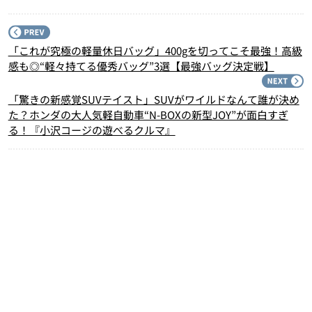
P
「これが究極の軽量休日バッグ」400gを切ってこそ最強！高級
感も◎“軽々持てる優秀バッグ”3選【最強バッグ決定戦】
N
「驚きの新感覚SUVテイスト」SUVがワイルドなんて誰が決め
た？ホンダの大人気軽自動車“N-BOXの新型JOY”が面白すぎ
る！『小沢コージの遊べるクルマ』