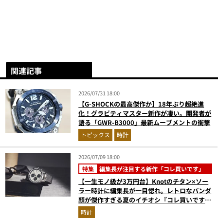
関連記事
2026/07/31 18:00
【G-SHOCKの最高傑作か】18年ぶり超絶進
化！グラビティマスター新作が凄い。開発者が
語る「GWR-B3000」最新ムーブメントの衝撃
トピックス
時計
2026/07/09 18:00
特集
編集長が注目する新作「コレ買いです」
【一生モノ級が3万円台】Knotのチタン×ソー
ラー時計に編集長が一目惚れ。レトロなパンダ
顔が傑作すぎる夏のイチオシ『コレ買いです』
Vol.169
時計