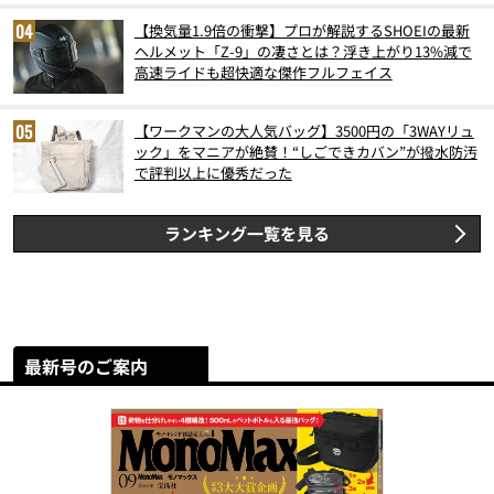
【換気量1.9倍の衝撃】プロが解説するSHOEIの最新
ヘルメット「Z-9」の凄さとは？浮き上がり13%減で
高速ライドも超快適な傑作フルフェイス
【ワークマンの大人気バッグ】3500円の「3WAYリュ
ック」をマニアが絶賛！“しごできカバン”が撥水防汚
で評判以上に優秀だった
ランキング一覧を見る
最新号のご案内