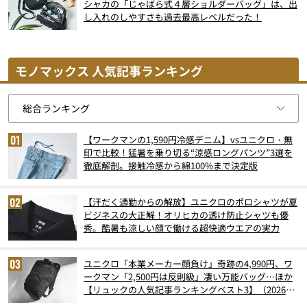
シャカの「じゃばら式４層ショルダーバッグ」は、出
し入れのしやすさも過去最高レベルだった！
モノマックス 人気記事ランキング
【ワークマンの1,590円冷感デニム】vsユニクロ・無
印で比較！猛暑を乗り切る“涼感ロングパンツ”3選を
徹底解剖。接触冷感から綿100%まで決定版
【汗だく通勤からの解放】ユニクロのポロシャツが夏
ビジネスの大正解！オリヒカの透け防止シャツも優
秀。酷暑も涼しい顔で働ける超快適ウエアの実力
ユニクロ「本業メーカー顔負け」奇跡の4,990円、ワ
ークマン「2,500円は反則級」凄い万能バッグ…ほか
【リュックの人気記事ランキングベスト3】（2026年
6月版）