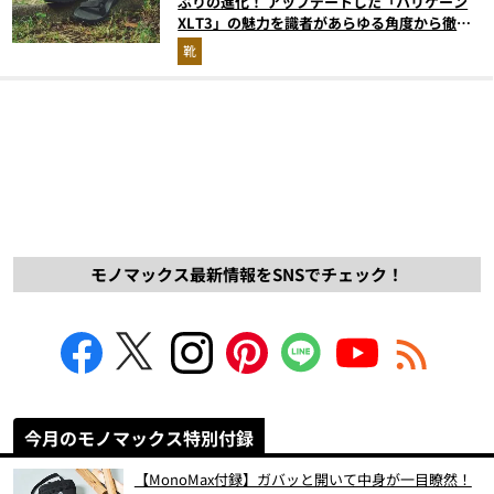
ぶりの進化！ アップデートした「ハリケーン
XLT3」の魅力を識者があらゆる角度から徹底
解説！
靴
モノマックス最新情報をSNSでチェック！
今月のモノマックス特別付録
【MonoMax付録】ガバッと開いて中身が一目瞭然！