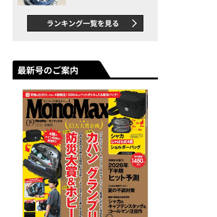
者が語る「GWR-B3000」最
新ムーブメントの衝撃
ランキング一覧を見る
最新号のご案内