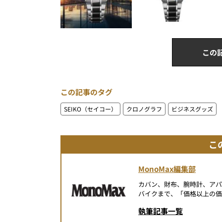
この
この記事のタグ
SEIKO（セイコー）
クロノグラフ
ビジネスグッズ
こ
MonoMax編集部
カバン、財布、腕時計、ア
バイクまで、「価格以上の価
執筆記事一覧