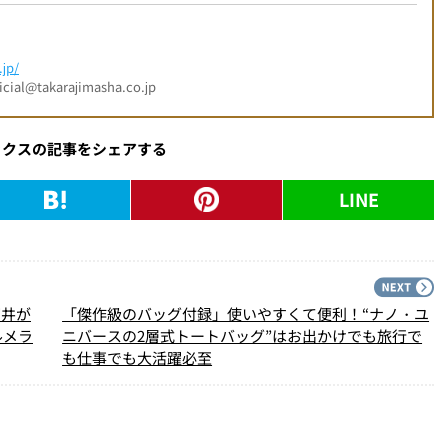
jp/
l@takarajimasha.co.jp
ックスの記事をシェアする
LINE
PREV
N
石井が
「傑作級のバッグ付録」使いやすくて便利！“ナノ・ユ
ルメラ
ニバースの2層式トートバッグ”はお出かけでも旅行で
も仕事でも大活躍必至