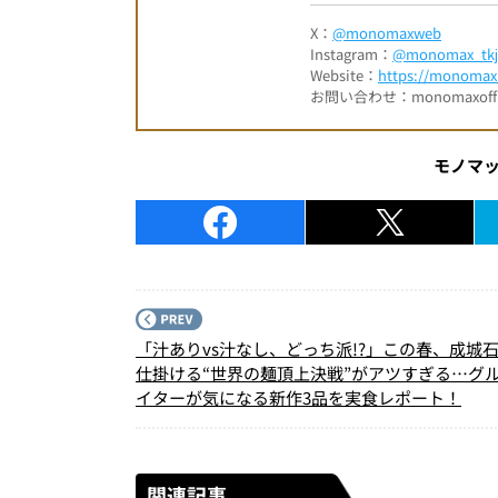
X：
@monomaxweb
Instagram：
@monomax_tkj
Website：
https://monomax.
お問い合わせ：monomaxofficia
モノマ
「汁ありvs汁なし、どっち派!?」この春、成城
仕掛ける“世界の麺頂上決戦”がアツすぎる…グ
イターが気になる新作3品を実食レポート！
関連記事