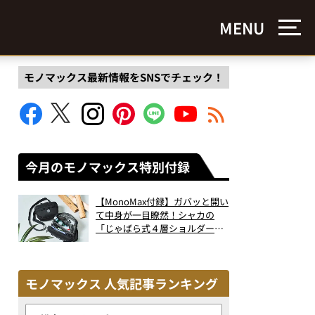
MENU
モノマックス最新情報をSNSでチェック！
今月のモノマックス特別付録
【MonoMax付録】ガバッと開い
て中身が一目瞭然！シャカの
「じゃばら式４層ショルダーバ
ッグ」は、出し入れのしやすさ
も過去最高レベルだった！
モノマックス 人気記事ランキング