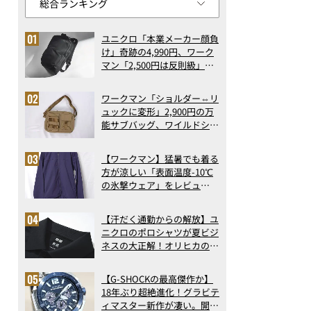
ユニクロ「本業メーカー顔負
け」奇跡の4,990円、ワーク
マン「2,500円は反則級」凄
い万能バッグ…ほか【リュッ
クの人気記事ランキングベス
ワークマン「ショルダー⇔リ
ト3】（2026年6月版）
ュックに変形」2,900円の万
能サブバッグ、ワイルドシン
グス“水に強い”初コラボ付
録…ほか【休日バッグの人気
【ワークマン】猛暑でも着る
記事ランキングベスト3】
方が涼しい「表面温度-10℃
（2026年6月版）
の氷撃ウェア」をレビュ
ー！“腕だけ濡らすのが正
解”の気化冷却機能が凄い
【汗だく通勤からの解放】ユ
ニクロのポロシャツが夏ビジ
ネスの大正解！オリヒカの透
け防止シャツも優秀。酷暑も
涼しい顔で働ける超快適ウエ
【G-SHOCKの最高傑作か】
アの実力
18年ぶり超絶進化！グラビテ
ィマスター新作が凄い。開発