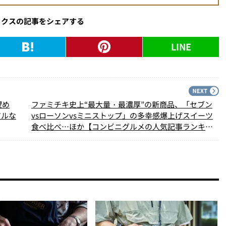
ックスの記事をシェアする
LINE
PREV
N
望め
ファミチキ史上“最大量・最濃厚”の新商品、「セブン
アルな
vsローソンvsミニストップ」の多幸感爆上げスイーツ
食べ比べ…ほか【コンビニグルメの人気記事ランキン
グベスト3】（2025年2月版）