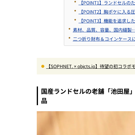
【POINT1】ランドセル
【POINT2】胸ポケに入る
【POINT3】機能を追求し
素材、品質、容量、国内縫製
二つ折り財布＆コインケース
【SOPHNET. × objcts.io】待望の
ス！
国産ランドセルの老舗「池田屋
品