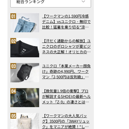
【ワークマンの1,590円冷感
デニム】vsユニクロ・無印で
比較！猛暑を乗り切る“涼感
ロングパンツ”3選を徹底解
剖。接触冷感から綿100%ま
【汗だく通勤からの解放】ユ
で決定版
ニクロのポロシャツが夏ビジ
ネスの大正解！オリヒカの透
け防止シャツも優秀。酷暑も
涼しい顔で働ける超快適ウエ
ユニクロ「本業メーカー顔負
アの実力
け」奇跡の4,990円、ワーク
マン「2,500円は反則級」凄
い万能バッグ…ほか【リュッ
クの人気記事ランキングベス
【換気量1.9倍の衝撃】プロ
ト3】（2026年6月版）
が解説するSHOEIの最新ヘル
メット「Z-9」の凄さとは？
浮き上がり13%減で高速ライ
ドも超快適な傑作フルフェイ
【ワークマンの大人気バッ
ス
グ】3500円の「3WAYリュッ
ク」をマニアが絶賛！“しご