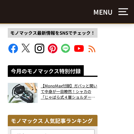
MENU
モノマックス最新情報をSNSでチェック！
今月のモノマックス特別付録
【MonoMax付録】ガバッと開い
て中身が一目瞭然！シャカの
「じゃばら式４層ショルダーバ
ッグ」は、出し入れのしやすさ
も過去最高レベルだった！
モノマックス 人気記事ランキング