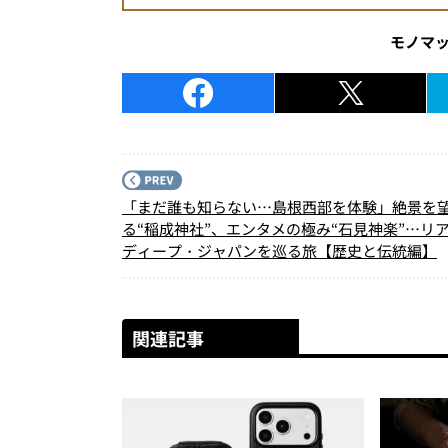
モノマ
「まだ誰も知らない…島根西部を体験」絶景を
る“稲成神社”、エンタメの極み“石見神楽”…リ
ディープ・ジャパンを巡る旅【歴史と伝統編】
関連記事