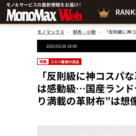
RANK
モノマックス
財布・小物
2025/03/26 18:00
特集
コスパ最強の逸品
「反則級に神コスパな
は感動級…国産ランド
り満載の革財布”は想