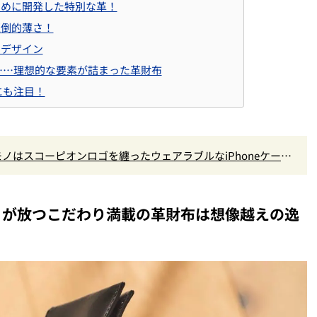
のために開発した特別な革！
圧倒的薄さ！
たデザイン
……理想的な要素が詰まった革財布
にも注目！
初コラボモノはスコーピオンロゴを纏ったウェアラブルなiPhoneケー
」が放つこだわり満載の革財布は想像越えの逸