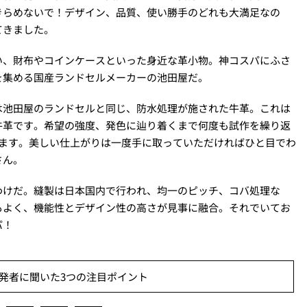
きらめないで！デザイン、品質、使い勝手のどれも大満足なの
てきました。
い、財布やコインケースといった身近な革小物。神コスパにふさ
を集める国産ランドセルメーカーの池田屋だ。
は池田屋のランドセルと同じ、防水処理が施された牛革。これは
牛革です。希望の強度、発色に辿り着くまで何度も試作を繰り返
います。美しい仕上がりは一度手に取っていただければひと目でわ
さん。
わけだ。縫製は日本国内で行われ、均一のピッチ、コバ処理な
もよく、機能性とデザイン性の高さが見事に融合。それでいてお
パ！
発者に聞いた3つの注目ポイント