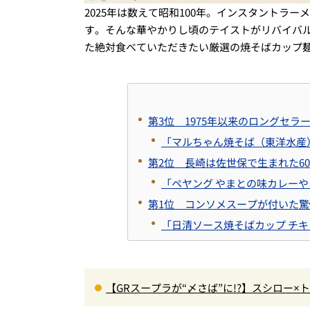
2025年は数えて昭和100年。インスタントラ
す。そんな華やかりし頃のテイストがリバイバ
た絶対食べていただきたい厳選の焼そばカップ麺
第3位 1975年以来のロングセ
「マルちゃん焼そば（東洋水産
第2位 長崎は佐世保で生まれた6
「ペヤング やまとの味カレー
第1位 コンソメスープが付いた
「日清ソース焼そばカップ チ
【GRスープラが“〆さば”に!?】スシロー
＆体験型演出に大人も子供も大興奮間違い