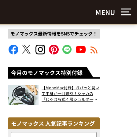
MENU
モノマックス最新情報をSNSでチェック！
今月のモノマックス特別付録
【MonoMax付録】ガバッと開い
て中身が一目瞭然！シャカの
「じゃばら式４層ショルダーバ
ッグ」は、出し入れのしやすさ
も過去最高レベルだった！
モノマックス 人気記事ランキング