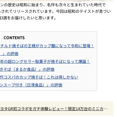
ーメンの歴史は昭和に始まり、名作も次々と生まれていた時代で
ルされてリリースされています。今回は昭和のテイストが息づい
3選をお届けしたいと思います。
CONTENTS
ラーチルド焼そばの王様がカップ麺になって令和に登場！
）」の評価
0年の超ロングセラー駄菓子が焼そばになって爆誕！
やきそば（まるか食品）」の評価
驚愕コスパのカップ焼そば！これは得しかない
キンスープ付き（日清食品）」の評価
×トヨタGR初コラボをガチ体験レビュー！限定14万台のミニカー
なし