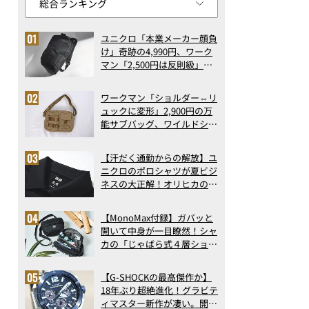
ユニクロ「本業メーカー顔負
け」奇跡の4,990円、ワーク
マン「2,500円は反則級」凄
い万能バッグ…ほか【リュッ
クの人気記事ランキングベス
ワークマン「ショルダー⇔リ
ト3】（2026年6月版）
ュックに変形」2,900円の万
能サブバッグ、ワイルドシン
グス“水に強い”初コラボ付
録…ほか【休日バッグの人気
【汗だく通勤からの解放】ユ
記事ランキングベスト3】
ニクロのポロシャツが夏ビジ
（2026年6月版）
ネスの大正解！オリヒカの透
け防止シャツも優秀。酷暑も
涼しい顔で働ける超快適ウエ
【MonoMax付録】ガバッと
アの実力
開いて中身が一目瞭然！シャ
カの「じゃばら式４層ショル
ダーバッグ」は、出し入れの
しやすさも過去最高レベルだ
【G-SHOCKの最高傑作か】
った！
18年ぶり超絶進化！グラビテ
ィマスター新作が凄い。開発