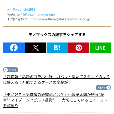
X：
@kuunelu5963
Website：
https://monomax.jp/
お問い合わせ：monomaxofficial@takarajimasha.co.jp
モノマックスの記事をシェアする
LINE
P
「超速報！話題のコラボ付録」ガバッと開いてスタンドのよう
に使える！万能すぎるケースの全貌が！
N
「モノ好き人気俳優の必需品とは？」小泉孝太郎が語る“愛
車”“マイブーム”“ゴルフ道具”……大切にしているモノ・コト
を深堀り