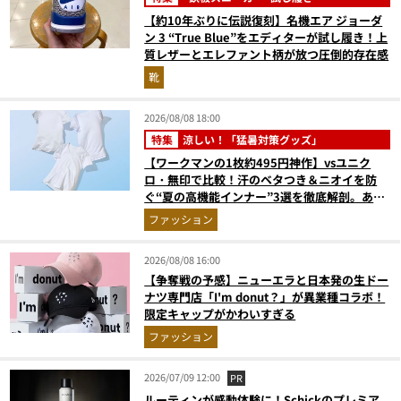
【約10年ぶりに伝説復刻】名機エア ジョーダ
ン 3 “True Blue”をエディターが試し履き！上
質レザーとエレファント柄が放つ圧倒的存在感
靴
2026/08/08 18:00
特集
涼しい！「猛暑対策グッズ」
【ワークマンの1枚約495円神作】vsユニク
ロ・無印で比較！汗のベタつき＆ニオイを防
ぐ“夏の高機能インナー”3選を徹底解剖。あな
たに最適な1着は？
ファッション
2026/08/08 16:00
【争奪戦の予感】ニューエラと日本発の生ドー
ナツ専門店「I'm donut？」が異業種コラボ！
限定キャップがかわいすぎる
ファッション
2026/07/09 12:00
PR
ルーティンが感動体験に！Schickのプレミア