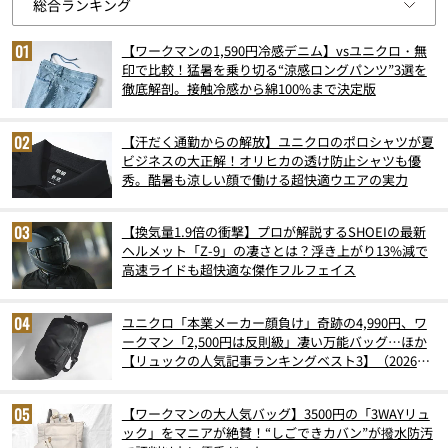
【ワークマンの1,590円冷感デニム】vsユニクロ・無
印で比較！猛暑を乗り切る“涼感ロングパンツ”3選を
徹底解剖。接触冷感から綿100%まで決定版
【汗だく通勤からの解放】ユニクロのポロシャツが夏
ビジネスの大正解！オリヒカの透け防止シャツも優
秀。酷暑も涼しい顔で働ける超快適ウエアの実力
【換気量1.9倍の衝撃】プロが解説するSHOEIの最新
ヘルメット「Z-9」の凄さとは？浮き上がり13%減で
高速ライドも超快適な傑作フルフェイス
ユニクロ「本業メーカー顔負け」奇跡の4,990円、ワ
ークマン「2,500円は反則級」凄い万能バッグ…ほか
【リュックの人気記事ランキングベスト3】（2026年
6月版）
【ワークマンの大人気バッグ】3500円の「3WAYリュ
ック」をマニアが絶賛！“しごできカバン”が撥水防汚