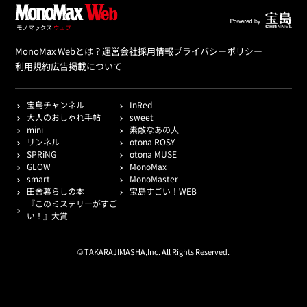
MonoMax Webとは？
運営会社
採用情報
プライバシーポリシー
利用規約
広告掲載について
宝島チャンネル
InRed
大人のおしゃれ手帖
sweet
mini
素敵なあの人
リンネル
otona ROSY
SPRiNG
otona MUSE
GLOW
MonoMax
smart
MonoMaster
田舎暮らしの本
宝島すごい！WEB
『このミステリーがすご
い！』大賞
© TAKARAJIMASHA,Inc. All Rights Reserved.