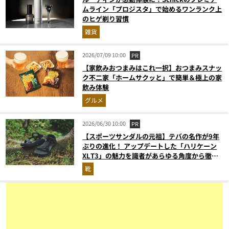
ムライン「プロジスタ」で始めるワンランク上
のヒゲ剃り習慣
雑貨
2026/07/09 10:00
PR
【家飲みおつまみはこれ一択】おつまみスナッ
ク不二家「ホームサクッと」で簡単＆極上の家
飲み体験
グルメ
2026/06/30 10:00
PR
【スポーツサンダルの元祖】テバの名作が9年
ぶりの進化！ アップデートした「ハリケーン
XLT3」の魅力を識者があらゆる角度から徹底
解説！
靴