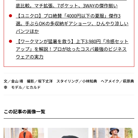
底比較。マチ拡張、7ポケット、3WAYの傑作揃い
【ユニクロ】プロ絶賛「4000円以下の夏服」傑作3
選。手ぶらOKの多収納ギアショーツ、ひんやり涼しい
パンツほか
【ワークマンが猛暑を救う】上下3,980円「冷感セット
アップ」を解説！プロが唸ったコスパ最強のビジネス
ウェアの実力
文／金山 靖 撮影／坂下丈洋 スタイリング／小林知典 ヘアメイク／萩原典
幸 モデル／ヒカルド
この記事の画像一覧