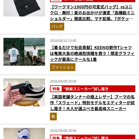
【ワークマン1900円の可変式バッグ】vsユニ
クロ・無印！夏のお出かけが激変「高機能ミニ
ショルダー」徹底比較。マチ拡張、7ポケッ
ト、3WAYの傑作揃い
バッグ
2026/08/10 15:00
【着るだけで社会貢献】KEENの新作Tシャツ
は奄美大島の絶滅危惧種を救う！限定グラフィ
ックが最高にクールな1着
ファッション
2026/08/09 20:00
特集
"鉄板スニーカー"試し履き
【英国老舗タンナーの極上レザー】プーマの名
作「スウェード」特別モデルをエディターが試
し履き！大人が選ぶべき最高峰スニーカー
靴
2026/08/08 20:00
特集
"鉄板スニーカー"試し履き