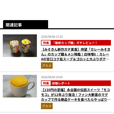
関連記事
2026/08/06 12:30
特集
「最新カップ麺」ガチレビュー！
【みそきん新作ガチ実食】待望「カレーみそき
ん」のカップ麺＆メシ降臨！白味噌6：カレー
4の甘口コク旨スープ＆ゴロッと大ぶりポテト
に歓喜
グルメ
2026/08/04 19:00
特集
体験レポート
【130円の至福】永谷園の伝説スイーツ「モコ
モコ」が12年ぶり復活！ファン大歓喜のマグ
カップで作る絶品ケーキを食べたらやっぱり最
高にウマかった
グルメ