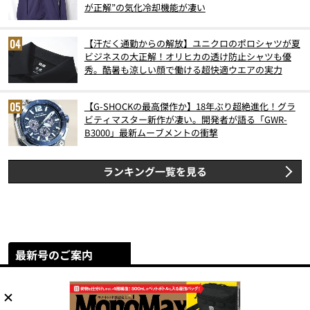
が正解”の気化冷却機能が凄い
【汗だく通勤からの解放】ユニクロのポロシャツが夏
ビジネスの大正解！オリヒカの透け防止シャツも優
秀。酷暑も涼しい顔で働ける超快適ウエアの実力
【G-SHOCKの最高傑作か】18年ぶり超絶進化！グラ
ビティマスター新作が凄い。開発者が語る「GWR-
B3000」最新ムーブメントの衝撃
ランキング一覧を見る
最新号のご案内