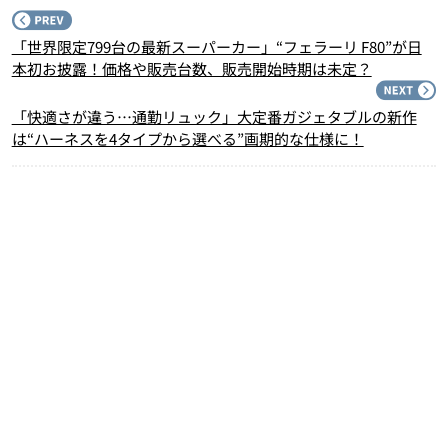
P
「世界限定799台の最新スーパーカー」“フェラーリ F80”が日
本初お披露！価格や販売台数、販売開始時期は未定？
N
「快適さが違う…通勤リュック」大定番ガジェタブルの新作
は“ハーネスを4タイプから選べる”画期的な仕様に！