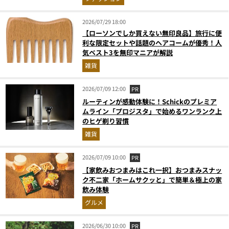
2026/07/29 18:00
【ローソンでしか買えない無印良品】旅行に便
利な限定セットや話題のヘアコームが優秀！人
気ベスト3を無印マニアが解説
雑貨
2026/07/09 12:00
PR
ルーティンが感動体験に！Schickのプレミア
ムライン「プロジスタ」で始めるワンランク上
のヒゲ剃り習慣
雑貨
2026/07/09 10:00
PR
【家飲みおつまみはこれ一択】おつまみスナッ
ク不二家「ホームサクッと」で簡単＆極上の家
飲み体験
グルメ
2026/06/30 10:00
PR