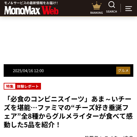
SEARCH
RANKING
2025/04/16 12:00
グルメ
特集
体験レポート
「必食のコンビニスイーツ」あま～いチー
ズを堪能…ファミマの“チーズ好き垂涎フ
ェア”全8種からグルメライターが食べて感
動した5品を紹介！