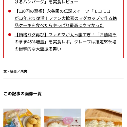
けるハンバーグ」を実食レビュー
【130円の至福】永谷園の伝説スイーツ「モコモコ」
が12年ぶり復活！ファン大歓喜のマグカップで作る絶
品ケーキを食べたらやっぱり最高にウマかった
【価格バグ再び】ファミマが太っ腹すぎ！「お値段そ
のまま45%増量」を実食レポ。クレープは推定59%増
の衝撃的な大盤振る舞い
文・撮影／未央
この記事の画像一覧