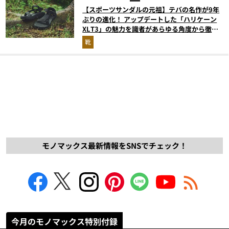
【スポーツサンダルの元祖】テバの名作が9年
ぶりの進化！ アップデートした「ハリケーン
XLT3」の魅力を識者があらゆる角度から徹底
解説！
靴
モノマックス最新情報をSNSでチェック！
今月のモノマックス特別付録