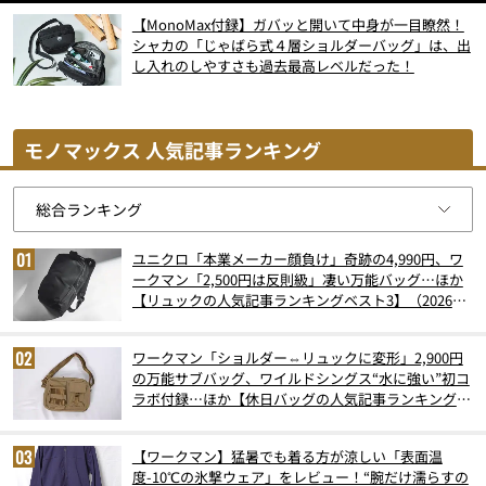
【MonoMax付録】ガバッと開いて中身が一目瞭然！
シャカの「じゃばら式４層ショルダーバッグ」は、出
し入れのしやすさも過去最高レベルだった！
モノマックス 人気記事ランキング
ユニクロ「本業メーカー顔負け」奇跡の4,990円、ワ
ークマン「2,500円は反則級」凄い万能バッグ…ほか
【リュックの人気記事ランキングベスト3】（2026年
6月版）
ワークマン「ショルダー⇔リュックに変形」2,900円
の万能サブバッグ、ワイルドシングス“水に強い”初コ
ラボ付録…ほか【休日バッグの人気記事ランキングベ
スト3】（2026年6月版）
【ワークマン】猛暑でも着る方が涼しい「表面温
度-10℃の氷撃ウェア」をレビュー！“腕だけ濡らすの