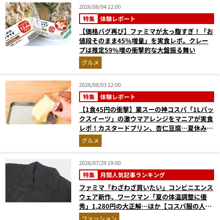
2026/08/04 12:00
特集
体験レポート
【価格バグ再び】ファミマが太っ腹すぎ！「お
値段そのまま45%増量」を実食レポ。クレー
プは推定59%増の衝撃的な大盤振る舞い
グルメ
2026/08/03 12:00
特集
体験レポート
【1食45円の衝撃】業スーの神コスパ「1Lパッ
クスイーツ」の激ウマアレンジをマニアが実食
レポ！カスタードプリン、杏仁豆腐…夏休みの
おやつに最強すぎた
グルメ
2026/07/29 19:00
特集
月間人気記事ランキング
ファミマ「わざわざ買いたい」コンビニエンス
ウェア新作、ワークマン「夏の体温調整に優
秀」1,280円の大正解…ほか【コスパ服の人気
記事ランキングベスト3】（2026年6月版）
ファッション