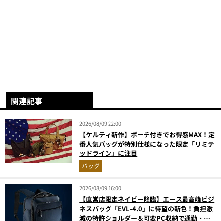
関連記事
2026/08/09 22:00
【ケルティ新作】ポーチ付きでお得感MAX！定
番人気バッグが特別仕様になった限定「リミテ
ッドライン」に注目
バッグ
2026/08/09 16:00
【直営店限定ネイビー降臨】エース最高峰ビジ
ネスバッグ「EVL-4.0」に待望の新色！負担激
減の特許ショルダー＆可変PC収納で通勤・出