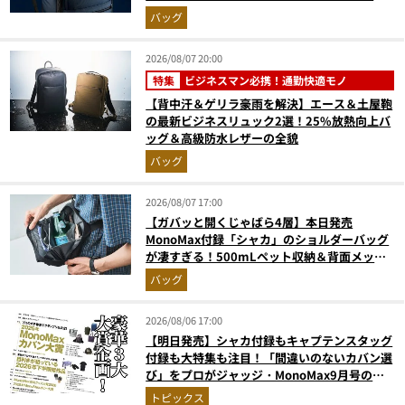
張が無敵に
バッグ
2026/08/07 20:00
特集
ビジネスマン必携！通勤快適モノ
【背中汗＆ゲリラ豪雨を解決】エース＆土屋鞄
の最新ビジネスリュック2選！25%放熱向上バ
ッグ＆高級防水レザーの全貌
バッグ
2026/08/07 17:00
【ガバッと開くじゃばら4層】本日発売
MonoMax付録「シャカ」のショルダーバッグ
が凄すぎる！500mLペット収納＆背面メッシ
ュでベタつかない
バッグ
2026/08/06 17:00
【明日発売】シャカ付録もキャプテンスタッグ
付録も大特集も注目！「間違いのないカバン選
び」をプロがジャッジ・MonoMax9月号の目
次を公開
トピックス