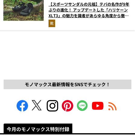
【スポーツサンダルの元祖】テバの名作が9年
ぶりの進化！ アップデートした「ハリケーン
XLT3」の魅力を識者があらゆる角度から徹底
解説！
靴
モノマックス最新情報をSNSでチェック！
今月のモノマックス特別付録