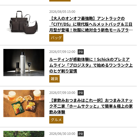
2026/08/05 15:00
【大人のオンオフ最強鞄】アントラックの
「CITY/DS」に現代版ヘルメットバッグ＆三日
月型が登場！秋服に絶対合う新色モールブラウ
ンが傑作
バッグ
2026/07/09 12:00
PR
ルーティンが感動体験に！Schickのプレミア
ムライン「プロジスタ」で始めるワンランク上
のヒゲ剃り習慣
雑貨
2026/07/09 10:00
PR
【家飲みおつまみはこれ一択】おつまみスナッ
ク不二家「ホームサクッと」で簡単＆極上の家
飲み体験
グルメ
2026/06/30 10:00
PR