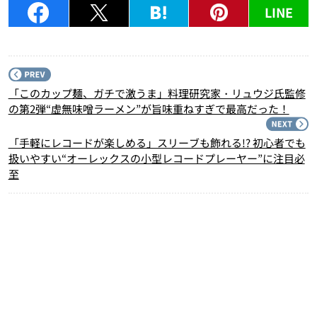
LINE
P
「このカップ麺、ガチで激うま」料理研究家・リュウジ氏監修
の第2弾“虚無味噌ラーメン”が旨味重ねすぎで最高だった！
N
「手軽にレコードが楽しめる」スリーブも飾れる!? 初心者でも
扱いやすい“オーレックスの小型レコードプレーヤー”に注目必
至