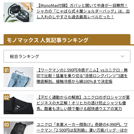
【MonoMax付録】ガバッと開いて中身が一目瞭然！
シャカの「じゃばら式４層ショルダーバッグ」は、出
し入れのしやすさも過去最高レベルだった！
モノマックス 人気記事ランキング
【ワークマンの1,590円冷感デニム】vsユニクロ・無
印で比較！猛暑を乗り切る“涼感ロングパンツ”3選を
徹底解剖。接触冷感から綿100%まで決定版
【汗だく通勤からの解放】ユニクロのポロシャツが夏
ビジネスの大正解！オリヒカの透け防止シャツも優
秀。酷暑も涼しい顔で働ける超快適ウエアの実力
ユニクロ「本業メーカー顔負け」奇跡の4,990円、ワ
ークマン「2,500円は反則級」凄い万能バッグ…ほか