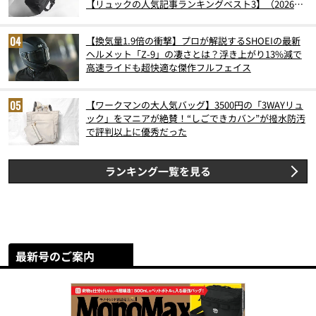
【リュックの人気記事ランキングベスト3】（2026年
6月版）
【換気量1.9倍の衝撃】プロが解説するSHOEIの最新
ヘルメット「Z-9」の凄さとは？浮き上がり13%減で
高速ライドも超快適な傑作フルフェイス
【ワークマンの大人気バッグ】3500円の「3WAYリュ
ック」をマニアが絶賛！“しごできカバン”が撥水防汚
で評判以上に優秀だった
ランキング一覧を見る
最新号のご案内