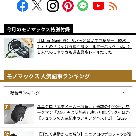
今月のモノマックス特別付録
【MonoMax付録】ガバッと開いて中身が一目瞭然！
シャカの「じゃばら式４層ショルダーバッグ」は、出
し入れのしやすさも過去最高レベルだった！
モノマックス 人気記事ランキング
ユニクロ「本業メーカー顔負け」奇跡の4,990円、ワ
ークマン「2,500円は反則級」凄い万能バッグ…ほか
【リュックの人気記事ランキングベスト3】（2026年
6月版）
【汗だく通勤からの解放】ユニクロのポロシャツが夏