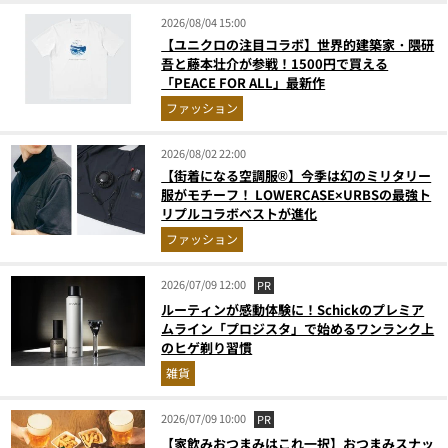
2026/08/04 15:00
【ユニクロの注目コラボ】世界的建築家・隈研
吾と藤本壮介が参戦！1500円で買える
「PEACE FOR ALL」最新作
ファッション
2026/08/02 22:00
【街着になる空調服®】今季は幻のミリタリー
服がモチーフ！ LOWERCASE×URBSの最強ト
リプルコラボベストが進化
ファッション
2026/07/09 12:00
PR
ルーティンが感動体験に！Schickのプレミア
ムライン「プロジスタ」で始めるワンランク上
のヒゲ剃り習慣
雑貨
2026/07/09 10:00
PR
【家飲みおつまみはこれ一択】おつまみスナッ