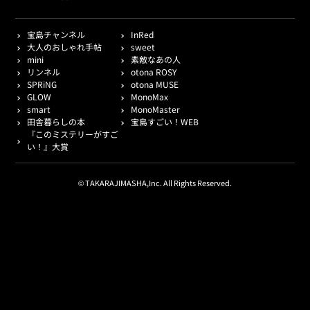
宝島チャンネル
InRed
大人のおしゃれ手帖
sweet
mini
素敵なあの人
リンネル
otona ROSY
SPRiNG
otona MUSE
GLOW
MonoMax
smart
MonoMaster
田舎暮らしの本
宝島すごい！WEB
『このミステリーがすご
い！』大賞
© TAKARAJIMASHA,Inc. All Rights Reserved.