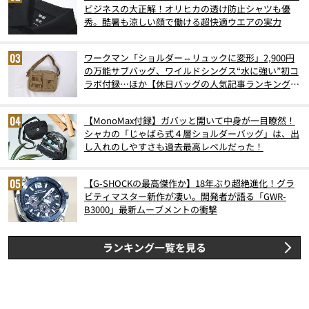
ビジネスの大正解！オリヒカの透け防止シャツも優
秀。酷暑も涼しい顔で働ける超快適ウエアの実力
ワークマン「ショルダー⇔リュックに変形」2,900円
の万能サブバッグ、ワイルドシングス“水に強い”初コ
ラボ付録…ほか【休日バッグの人気記事ランキングベ
スト3】（2026年6月版）
【MonoMax付録】ガバッと開いて中身が一目瞭然！
シャカの「じゃばら式４層ショルダーバッグ」は、出
し入れのしやすさも過去最高レベルだった！
【G-SHOCKの最高傑作か】18年ぶり超絶進化！グラ
ビティマスター新作が凄い。開発者が語る「GWR-
B3000」最新ムーブメントの衝撃
ランキング一覧を見る