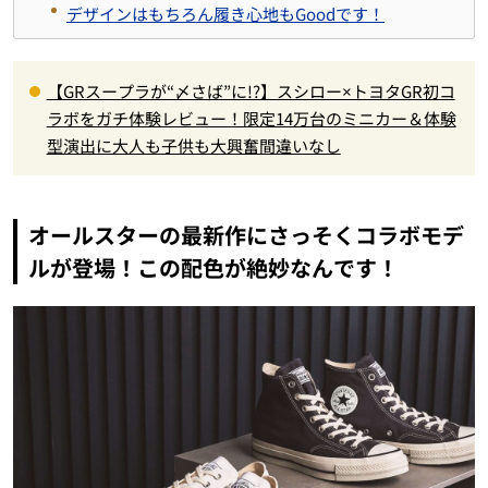
デザインはもちろん履き心地もGoodです！
【GRスープラが“〆さば”に!?】スシロー×トヨタGR初コ
ラボをガチ体験レビュー！限定14万台のミニカー＆体験
型演出に大人も子供も大興奮間違いなし
オールスターの最新作にさっそくコラボモデ
ルが登場！この配色が絶妙なんです！