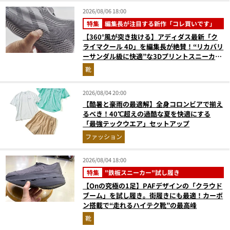
2026/08/06 18:00
特集
編集長が注目する新作「コレ買いです」
【360°風が突き抜ける】アディダス最新「ク
ライマクール 4D」を編集長が絶賛！“リカバリ
ーサンダル級に快適”な3Dプリントスニーカー
『コレ買いです』Vol.173
靴
2026/08/04 20:00
【酷暑と豪雨の最適解】全身コロンビアで揃え
るべき！40℃超えの過酷な夏を快適にする
「最強テックウエア」セットアップ
ファッション
2026/08/04 18:00
特集
"鉄板スニーカー"試し履き
【Onの究極の1足】PAFデザインの「クラウド
ブーム」を試し履き。街履きにも最適！カーボ
ン搭載で“走れるハイテク靴”の最高峰
靴