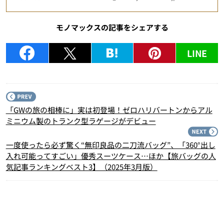
モノマックスの記事をシェアする
LINE
P
「GWの旅の相棒に」実は初登場！ゼロハリバートンからアル
ミニウム製のトランク型ラゲージがデビュー
N
一度使ったら必ず驚く“無印良品の二刀流バッグ”、「360°出し
入れ可能ってすごい」優秀スーツケース…ほか【旅バッグの人
気記事ランキングベスト3】（2025年3月版）