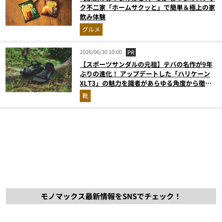
ク不二家「ホームサクッと」で簡単＆極上の家
飲み体験
グルメ
2026/06/30 10:00
PR
【スポーツサンダルの元祖】テバの名作が9年
ぶりの進化！ アップデートした「ハリケーン
XLT3」の魅力を識者があらゆる角度から徹底
解説！
靴
モノマックス最新情報をSNSでチェック！