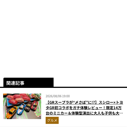
関連記事
2026/08/06 19:00
【GRスープラが“〆さば”に!?】スシロー×トヨ
タGR初コラボをガチ体験レビュー！限定14万
台のミニカー＆体験型演出に大人も子供も大興
奮間違いなし
グルメ