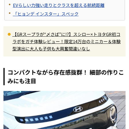
EVらしい力強い走りとクラスを超える航続距離
「ヒョンデ インスター」スペック
【GRスープラが“〆さば”に!?】スシロー×トヨタGR初コ
ラボをガチ体験レビュー！限定14万台のミニカー＆体験
型演出に大人も子供も大興奮間違いなし
コンパクトながら存在感抜群！ 細部の作りこ
みにも注目