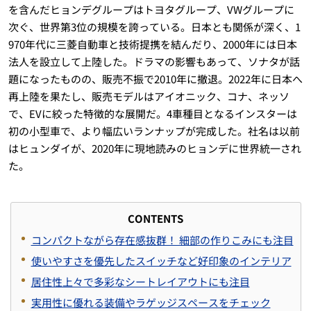
を含んだヒョンデグループはトヨタグループ、VWグループに
次ぐ、世界第3位の規模を誇っている。日本とも関係が深く、1
970年代に三菱自動車と技術提携を結んだり、2000年には日本
法人を設立して上陸した。ドラマの影響もあって、ソナタが話
題になったものの、販売不振で2010年に撤退。2022年に日本へ
再上陸を果たし、販売モデルはアイオニック、コナ、ネッソ
で、EVに絞った特徴的な展開だ。4車種目となるインスターは
初の小型車で、より幅広いランナップが完成した。社名は以前
はヒュンダイが、2020年に現地読みのヒョンデに世界統一され
た。
CONTENTS
コンパクトながら存在感抜群！ 細部の作りこみにも注目
使いやすさを優先したスイッチなど好印象のインテリア
居住性上々で多彩なシートレイアウトにも注目
実用性に優れる装備やラゲッジスペースをチェック