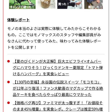
体験レポート
モノの本当のよさは実際に体験してみたからこそわかる
もの。ここではモノマックスのスタッフや編集部員がみ
なさんに代わって使ってみた、味わってみた体験レポー
トを公開します！
【夏のびくドンが大正解】巨大エビフライ×オムバー
グにハマりそう！びっくりドンキー夏限定「トマト弾
けるハンバーグ」を実食レビュー
【130円の至福】永谷園の伝説スイーツ「モコモコ」
が12年ぶり復活！ファン大歓喜のマグカップで作る絶
品ケーキを食べたらやっぱり最高にウマかった
【価格バグ再び】ファミマが太っ腹すぎ！「お値段そ
のまま45%増量」を実食レポ。クレープは推定59%増