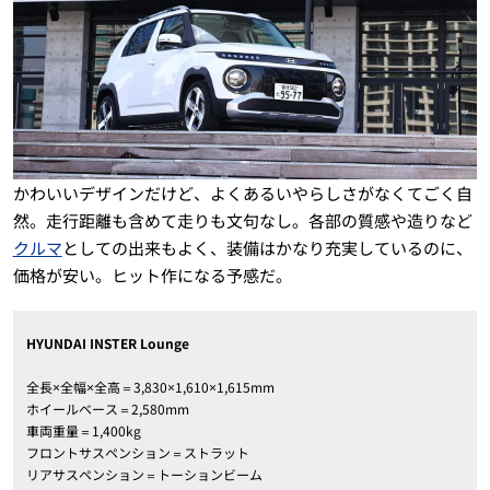
かわいいデザインだけど、よくあるいやらしさがなくてごく自
然。走行距離も含めて走りも文句なし。各部の質感や造りなど
クルマ
としての出来もよく、装備はかなり充実しているのに、
価格が安い。ヒット作になる予感だ。
HYUNDAI INSTER Lounge
全長×全幅×全高＝3,830×1,610×1,615mm
ホイールベース＝2,580mm
車両重量＝1,400kg
フロントサスペンション＝ストラット
リアサスペンション＝トーションビーム