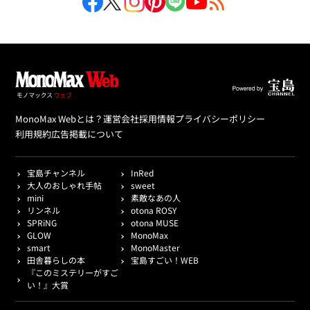
MonoMax Webとは？
運営会社
採用情報
プライバシーポリシー
利用規約
広告掲載について
宝島チャンネル
InRed
大人のおしゃれ手帖
sweet
mini
素敵なあの人
リンネル
otona ROSY
SPRiNG
otona MUSE
GLOW
MonoMax
smart
MonoMaster
田舎暮らしの本
宝島すごい！WEB
『このミステリーがすご
い！』大賞