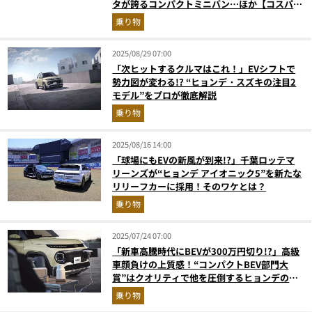
タが誇るコンパクトミニバン…ほか【コスパカ
ーの人気記事ランキングベスト3】（2025年7
乗り物
月版）
2025/08/29 07:00
「次ヒットするクルマはこれ！」EVシフトで
勢力図が変わる!? “ヒョンデ・スズキの注目2
モデル”をプロが徹底解説
乗り物
2025/08/16 14:00
「球場にもEVの新風が到来!?」千葉ロッテマ
リーンズが“ヒョンデ アイオニック5”を新たな
リリーフカーに採用！そのワケとは？
乗り物
2025/07/24 07:00
「新車高騰時代にBEVが300万円切り!?」高級
車顔負けの上質感！“コンパクトBEV部門大
賞”はクオリティで他を圧倒するヒョンデの話
題モデルに決定！【神コスパカー大賞】
乗り物