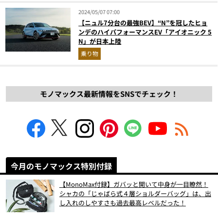
2024/05/07 07:00
【ニュル7分台の最強BEV】“N”を冠したヒョ
ンデのハイパフォーマンスEV「アイオニック 5
N」が日本上陸
乗り物
モノマックス最新情報をSNSでチェック！
今月のモノマックス特別付録
【MonoMax付録】ガバッと開いて中身が一目瞭然！
シャカの「じゃばら式４層ショルダーバッグ」は、出
し入れのしやすさも過去最高レベルだった！