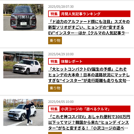
2025/05/28 07:30
特集
月間人気記事ランキング
「ド迫力のアルファード顔にも注目」スズキの
新型ソリオがすごい、ヒョンデの“安すぎる
EV”インスター…ほか【クルマの人気記事ラン
キングベスト3】（2025年4月版）
乗り物
2025/04/29 10:00
特集
体験レポート
「大ヒットコンパクトEV誕生の予感」これぞ
ヒョンデの大本命！日本の道路状況にマッチし
すぎな“インスター”が走行距離も走りも文句な
しにイイ【試乗レポート】
乗り物
2025/04/05 10:00
特集
小沢コージの「遊べるクルマ」
「これぞ神コスパEV」おしゃれ便利で300万円
以下ってマジ？韓国から来た“ヒョンデ インス
ター”がちと安すぎる！『小沢コージの遊べる
クルマ』