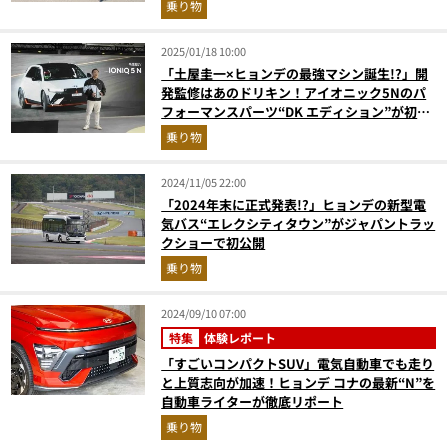
乗り物
2025/01/18 10:00
「土屋圭一×ヒョンデの最強マシン誕生!?」開
発監修はあのドリキン！アイオニック5Nのパ
フォーマンスパーツ“DK エディション”が初公
開
乗り物
2024/11/05 22:00
「2024年末に正式発表!?」ヒョンデの新型電
気バス“エレクシティタウン”がジャパントラッ
クショーで初公開
乗り物
2024/09/10 07:00
特集
体験レポート
「すごいコンパクトSUV」電気自動車でも走り
と上質志向が加速！ヒョンデ コナの最新“N”を
自動車ライターが徹底リポート
乗り物