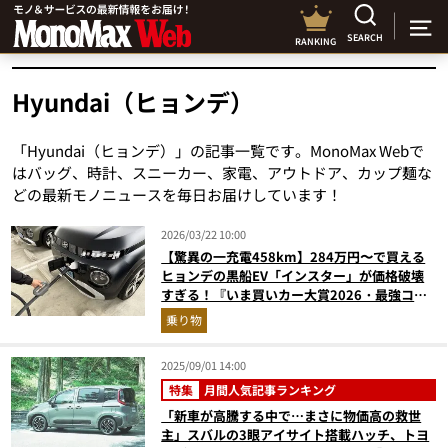
SEARCH
RANKING
Hyundai（ヒョンデ）
「Hyundai（ヒョンデ）」の記事一覧です。MonoMax Webで
はバッグ、時計、スニーカー、家電、アウトドア、カップ麺な
どの最新モノニュースを毎日お届けしています！
2026/03/22 10:00
【驚異の一充電458km】284万円〜で買える
ヒョンデの黒船EV「インスター」が価格破壊
すぎる！『いま買いカー大賞2026・最強コス
パ大賞』
乗り物
2025/09/01 14:00
特集
月間人気記事ランキング
「新車が高騰する中で…まさに物価高の救世
主」スバルの3眼アイサイト搭載ハッチ、トヨ