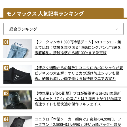
モノマックス 人気記事ランキング
【ワークマンの1,590円冷感デニム】vsユニクロ・無
印で比較！猛暑を乗り切る“涼感ロングパンツ”3選を
徹底解剖。接触冷感から綿100%まで決定版
【汗だく通勤からの解放】ユニクロのポロシャツが夏
ビジネスの大正解！オリヒカの透け防止シャツも優
秀。酷暑も涼しい顔で働ける超快適ウエアの実力
【換気量1.9倍の衝撃】プロが解説するSHOEIの最新
ヘルメット「Z-9」の凄さとは？浮き上がり13%減で
高速ライドも超快適な傑作フルフェイス
ユニクロ「本業メーカー顔負け」奇跡の4,990円、ワ
ークマン「2,500円は反則級」凄い万能バッグ…ほか