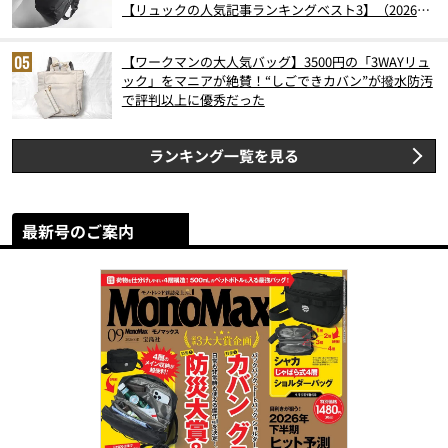
【リュックの人気記事ランキングベスト3】（2026年
6月版）
【ワークマンの大人気バッグ】3500円の「3WAYリュ
ック」をマニアが絶賛！“しごできカバン”が撥水防汚
で評判以上に優秀だった
ランキング一覧を見る
最新号のご案内