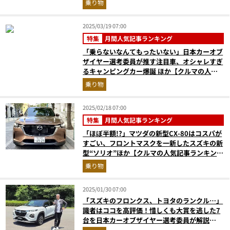
乗り物
2025/03/19 07:00
特集
月間人気記事ランキング
「乗らないなんてもったいない」日本カーオブ
ザイヤー選考委員が推す注目車、オシャレすぎ
るキャンピングカー爆誕 ほか【クルマの人気
記事ランキングベスト3】（2025年2月版）
乗り物
2025/02/18 07:00
特集
月間人気記事ランキング
「ほぼ半額!?」マツダの新型CX-80はコスパが
すごい、フロントマスクを一新したスズキの新
型“ソリオ”ほか【クルマの人気記事ランキング
ベスト3】（2025年1月版）
乗り物
2025/01/30 07:00
「スズキのフロンクス、トヨタのランクル…」
識者はココを高評価！惜しくも大賞を逃した7
台を日本カーオブザイヤー選考委員が解説
【MonoMax乗り物オブ・ザ・イヤー 24-25】