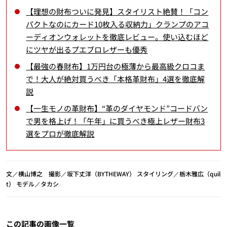
【理想の財布ついに発見】スタイリスト絶賛！「コン
パクトなのにカード10枚入る収納力」クランプのアコ
ーディオンウォレットを徹底レビュー。使い込むほど
にツヤが出るプエブロレザーも優秀
【最強の春財布】1万円台の極薄から最高級クロコま
で！大人が絶対買うべき「本格革財布」4選を徹底解
説
【一生モノの革財布】“革のダイヤモンド”コードバン
で男を格上げ！「午年」に買うべき極上レザー財布3
選をプロが徹底解説
文／横山博之 撮影／坂下丈洋（BYTHEWAY） スタイリング／栃木雅広（quil
t） モデル／タカシ
この記事の画像一覧