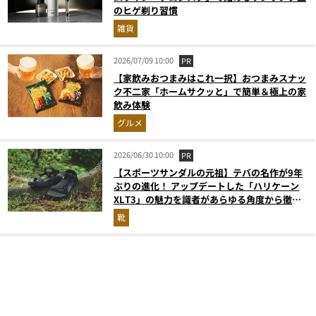
のヒゲ剃り習慣
雑貨
2026/07/09 10:00
PR
【家飲みおつまみはこれ一択】おつまみスナッ
ク不二家「ホームサクッと」で簡単＆極上の家
飲み体験
グルメ
2026/06/30 10:00
PR
【スポーツサンダルの元祖】テバの名作が9年
ぶりの進化！ アップデートした「ハリケーン
XLT3」の魅力を識者があらゆる角度から徹底
解説！
靴