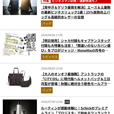
特集
ビジネスマン必携！通勤快適モノ
【背中汗＆ゲリラ豪雨を解決】エース＆土屋鞄
の最新ビジネスリュック2選！25%放熱向上バ
ッグ＆高級防水レザーの全貌
バッグ
2026/08/06 17:00
【明日発売】シャカ付録もキャプテンスタッグ
付録も大特集も注目！「間違いのないカバン選
び」をプロがジャッジ・MonoMax9月号の目
次を公開
トピックス
2026/08/05 15:00
【大人のオンオフ最強鞄】アントラックの
「CITY/DS」に現代版ヘルメットバッグ＆三日
月型が登場！秋服に絶対合う新色モールブラウ
ンが傑作
バッグ
2026/07/09 12:00
PR
ルーティンが感動体験に！Schickのプレミア
ムライン「プロジスタ」で始めるワンランク上