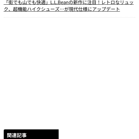
「街でも山でも快適」L.L.Beanの新作に注目！レトロなリュッ
ク、超機能ハイクシューズ…が現代仕様にアップデート
関連記事