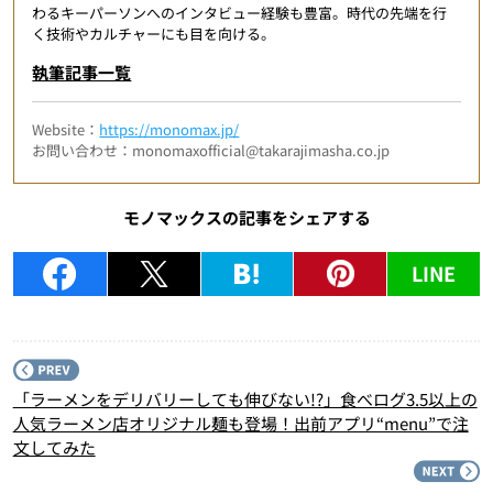
わるキーパーソンへのインタビュー経験も豊富。時代の先端を行
く技術やカルチャーにも目を向ける。
執筆記事一覧
Website：
https://monomax.jp/
お問い合わせ：monomaxofficial@takarajimasha.co.jp
モノマックスの記事をシェアする
LINE
P
「ラーメンをデリバリーしても伸びない!?」食べログ3.5以上の
人気ラーメン店オリジナル麺も登場！出前アプリ“menu”で注
文してみた
N