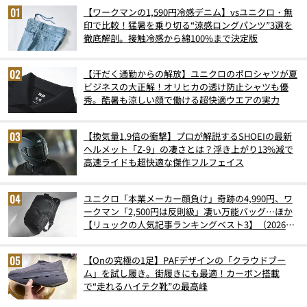
【ワークマンの1,590円冷感デニム】vsユニクロ・無
印で比較！猛暑を乗り切る“涼感ロングパンツ”3選を
徹底解剖。接触冷感から綿100%まで決定版
【汗だく通勤からの解放】ユニクロのポロシャツが夏
ビジネスの大正解！オリヒカの透け防止シャツも優
秀。酷暑も涼しい顔で働ける超快適ウエアの実力
【換気量1.9倍の衝撃】プロが解説するSHOEIの最新
ヘルメット「Z-9」の凄さとは？浮き上がり13%減で
高速ライドも超快適な傑作フルフェイス
ユニクロ「本業メーカー顔負け」奇跡の4,990円、ワ
ークマン「2,500円は反則級」凄い万能バッグ…ほか
【リュックの人気記事ランキングベスト3】（2026年
6月版）
【Onの究極の1足】PAFデザインの「クラウドブー
ム」を試し履き。街履きにも最適！カーボン搭載
で“走れるハイテク靴”の最高峰