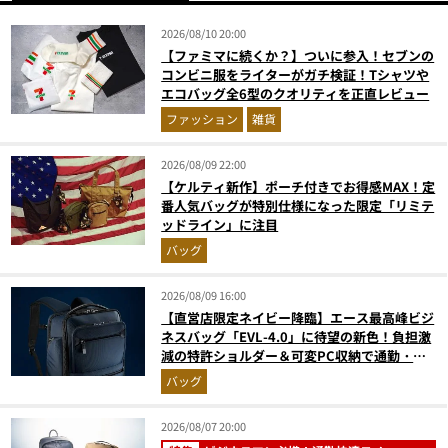
2026/08/10 20:00
【ファミマに続くか？】ついに参入！セブンの
コンビニ服をライターがガチ検証！Tシャツや
エコバッグ全6型のクオリティを正直レビュー
ファッション
雑貨
2026/08/09 22:00
【ケルティ新作】ポーチ付きでお得感MAX！定
番人気バッグが特別仕様になった限定「リミテ
ッドライン」に注目
バッグ
2026/08/09 16:00
【直営店限定ネイビー降臨】エース最高峰ビジ
ネスバッグ「EVL-4.0」に待望の新色！負担激
減の特許ショルダー＆可変PC収納で通勤・出
張が無敵に
バッグ
2026/08/07 20:00