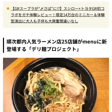
【GRスープラが“〆さば”に!?】スシロー×トヨタGR初コ
ラボをガチ体験レビュー！限定14万台のミニカー＆体験
型演出に大人も子供も大興奮間違いなし
順次都内人気ラーメン店25店舗がmenuに新
登場する「デリ麺プロジェクト」