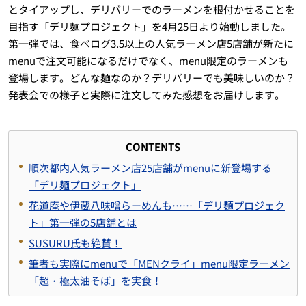
とタイアップし、デリバリーでのラーメンを根付かせることを
目指す「デリ麺プロジェクト」を4月25日より始動しました。
第一弾では、食べログ3.5以上の人気ラーメン店5店舗が新たに
menuで注文可能になるだけでなく、menu限定のラーメンも
登場します。どんな麺なのか？デリバリーでも美味しいのか？
発表会での様子と実際に注文してみた感想をお届けします。
CONTENTS
順次都内人気ラーメン店25店舗がmenuに新登場する
「デリ麺プロジェクト」
花道庵や伊蔵八味噌らーめんも……「デリ麺プロジェク
ト」第一弾の5店舗とは
SUSURU氏も絶賛！
筆者も実際にmenuで「MENクライ」menu限定ラーメン
「超・極太油そば」を実食！