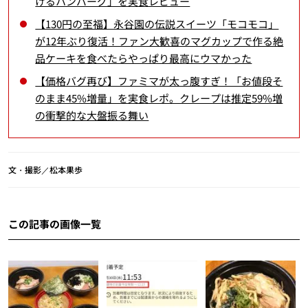
けるハンバーグ」を実食レビュー
【130円の至福】永谷園の伝説スイーツ「モコモコ」
が12年ぶり復活！ファン大歓喜のマグカップで作る絶
品ケーキを食べたらやっぱり最高にウマかった
【価格バグ再び】ファミマが太っ腹すぎ！「お値段そ
のまま45%増量」を実食レポ。クレープは推定59%増
の衝撃的な大盤振る舞い
文・撮影／松本果歩
この記事の画像一覧