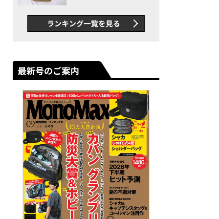
グス“水に強い”初コラボ付
録…ほか【休日バッグの人気
ランキング一覧を見る
記事ランキングベスト3】
（2026年6月版）
最新号のご案内