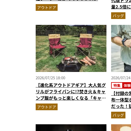
代版ドラ
グの快適ギア6選を徹底解説
量2.5倍
アウトドア
バッグ…
バッグ
人気記事
（2026
2026/07/25 18:00
2026/07/24
【進化系アウトドアギア】大人気グ
特集
体験
リルがフライパンに!?焚き火＆キャ
【付録の
ンプ飯がもっと楽しくなる「キャプ
布一体型
テンスタッグの最強ギア」4選
だった！
アウトドア
『Mono
バッグ
力をスタ