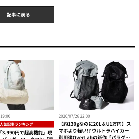
記事に戻る
 19:00
2026/07/26 22:00
【約130gなのに20L＆U1万円】ス
人気記事ランキング
マホより軽い!? ウルトラハイカー
3,990円で超高機能」現
御用達OverLabの新作「パラグラ