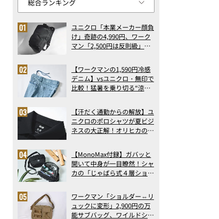
ユニクロ「本業メーカー顔負
け」奇跡の4,990円、ワーク
マン「2,500円は反則級」凄
い万能バッグ…ほか【リュッ
クの人気記事ランキングベス
【ワークマンの1,590円冷感
ト3】（2026年6月版）
デニム】vsユニクロ・無印で
比較！猛暑を乗り切る“涼感
ロングパンツ”3選を徹底解
剖。接触冷感から綿100%ま
【汗だく通勤からの解放】ユ
で決定版
ニクロのポロシャツが夏ビジ
ネスの大正解！オリヒカの透
け防止シャツも優秀。酷暑も
涼しい顔で働ける超快適ウエ
【MonoMax付録】ガバッと
アの実力
開いて中身が一目瞭然！シャ
カの「じゃばら式４層ショル
ダーバッグ」は、出し入れの
しやすさも過去最高レベルだ
ワークマン「ショルダー⇔リ
った！
ュックに変形」2,900円の万
能サブバッグ、ワイルドシン