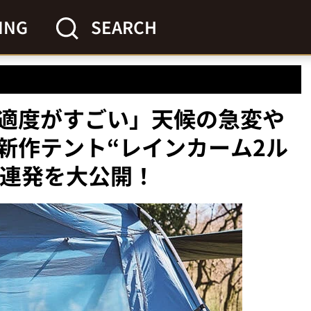
ING
SEARCH
適度がすごい」天候の急変や
新作テント“レインカーム2ル
6連発を大公開！