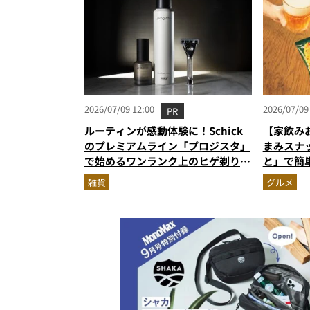
2026/07/09 12:00
2026/07/09
PR
ルーティンが感動体験に！Schick
【家飲み
のプレミアムライン「プロジスタ」
まみスナ
で始めるワンランク上のヒゲ剃り習
と」で簡
慣
雑貨
グルメ