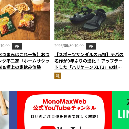
 10:00
2026/06/30 10:00
PR
PR
おつまみはこれ一択】おつ
【スポーツサンダルの元祖】テバの
ック不二家「ホームサクッ
名作が9年ぶりの進化！ アップデー
単＆極上の家飲み体験
トした「ハリケーン XLT3」の魅力
を識者があらゆる角度から徹底解
靴
説！