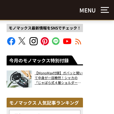
MENU
モノマックス最新情報をSNSでチェック！
今月のモノマックス特別付録
【MonoMax付録】ガバッと開い
て中身が一目瞭然！シャカの
「じゃばら式４層ショルダーバ
ッグ」は、出し入れのしやすさ
も過去最高レベルだった！
モノマックス 人気記事ランキング