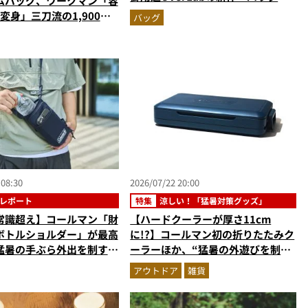
ムバッグ、ワークマン「容
イダー素材バックパック」に大注目
に変身」三刀流の1,900円
バッグ
ほか【ショルダーバッグの
ランキングベスト3】
年6月版）
 08:30
2026/07/22 20:00
レポート
特集
涼しい！「猛暑対策グッズ」
常識超え】コールマン「財
【ハードクーラーが厚さ11cm
ボトルショルダー」が最高
に!?】コールマン初の折りたたみク
猛暑の手ぶら外出を制す
ーラーほか、“猛暑の外遊びを制
Max8月号増刊』付録の実
覇”するためのクールギア傑作3選
アウトドア
雑貨
イリストが徹底レポ