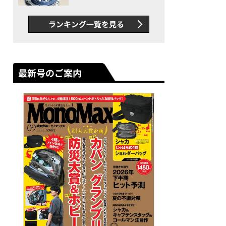
者が語る「GWR-B3000」最
新ムーブメントの衝撃
ランキング一覧を見る
最新号のご案内