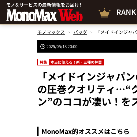
RANK
モノマックス
バッグ
2025/05/18 20:00
特集
本当に使える！新・三種の神器
「メイドインジャパン
の圧巻クオリティ…“ク
ン”のココが凄い！を
MonoMax的オススメはこちら