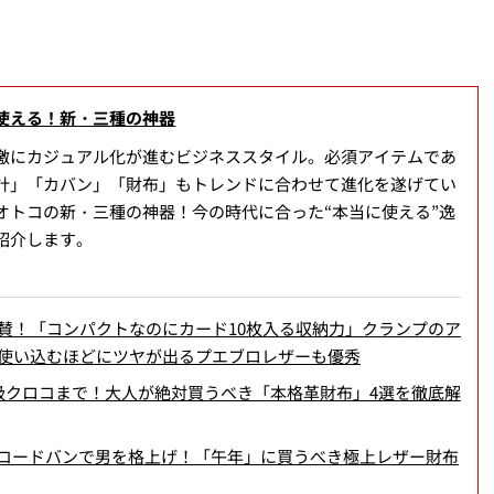
使える！新・三種の神器
激にカジュアル化が進むビジネススタイル。必須アイテムであ
計」「カバン」「財布」もトレンドに合わせて進化を遂げてい
オトコの新・三種の神器！今の時代に合った“本当に使える”逸
紹介します。
賛！「コンパクトなのにカード10枚入る収納力」クランプのア
使い込むほどにツヤが出るプエブロレザーも優秀
級クロコまで！大人が絶対買うべき「本格革財布」4選を徹底解
”コードバンで男を格上げ！「午年」に買うべき極上レザー財布