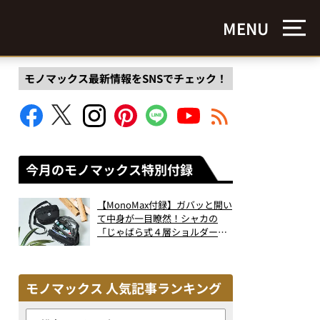
MENU
モノマックス最新情報をSNSでチェック！
今月のモノマックス特別付録
【MonoMax付録】ガバッと開い
て中身が一目瞭然！シャカの
「じゃばら式４層ショルダーバ
ッグ」は、出し入れのしやすさ
も過去最高レベルだった！
モノマックス 人気記事ランキング