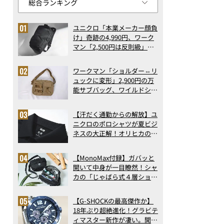
ユニクロ「本業メーカー顔負
け」奇跡の4,990円、ワーク
マン「2,500円は反則級」凄
い万能バッグ…ほか【リュッ
クの人気記事ランキングベス
ワークマン「ショルダー⇔リ
ト3】（2026年6月版）
ュックに変形」2,900円の万
能サブバッグ、ワイルドシン
グス“水に強い”初コラボ付
録…ほか【休日バッグの人気
【汗だく通勤からの解放】ユ
記事ランキングベスト3】
ニクロのポロシャツが夏ビジ
（2026年6月版）
ネスの大正解！オリヒカの透
け防止シャツも優秀。酷暑も
涼しい顔で働ける超快適ウエ
【MonoMax付録】ガバッと
アの実力
開いて中身が一目瞭然！シャ
カの「じゃばら式４層ショル
ダーバッグ」は、出し入れの
しやすさも過去最高レベルだ
【G-SHOCKの最高傑作か】
った！
18年ぶり超絶進化！グラビテ
ィマスター新作が凄い。開発