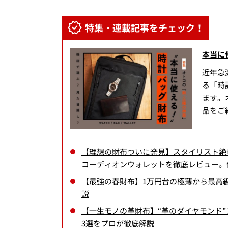
特集・連載記事をチェック！
本当に
近年急
る「時
ます。
品をご
【理想の財布ついに発見】スタイリスト絶
コーディオンウォレットを徹底レビュー。
【最強の春財布】1万円台の極薄から最高
説
【一生モノの革財布】“革のダイヤモンド
3選をプロが徹底解説