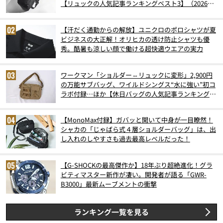
【リュックの人気記事ランキングベスト3】（2026年
6月版）
【汗だく通勤からの解放】ユニクロのポロシャツが夏
ビジネスの大正解！オリヒカの透け防止シャツも優
秀。酷暑も涼しい顔で働ける超快適ウエアの実力
ワークマン「ショルダー⇔リュックに変形」2,900円
の万能サブバッグ、ワイルドシングス“水に強い”初コ
ラボ付録…ほか【休日バッグの人気記事ランキングベ
スト3】（2026年6月版）
【MonoMax付録】ガバッと開いて中身が一目瞭然！
シャカの「じゃばら式４層ショルダーバッグ」は、出
し入れのしやすさも過去最高レベルだった！
【G-SHOCKの最高傑作か】18年ぶり超絶進化！グラ
ビティマスター新作が凄い。開発者が語る「GWR-
B3000」最新ムーブメントの衝撃
ランキング一覧を見る