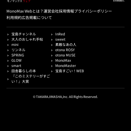
MonoMax Webとは？
運営会社
採用情報
プライバシーポリシー
利用規約
広告掲載について
宝島チャンネル
InRed
大人のおしゃれ手帖
sweet
mini
素敵なあの人
リンネル
otona ROSY
SPRiNG
otona MUSE
GLOW
MonoMax
smart
MonoMaster
田舎暮らしの本
宝島すごい！WEB
『このミステリーがすご
い！』大賞
© TAKARAJIMASHA,Inc. All Rights Reserved.