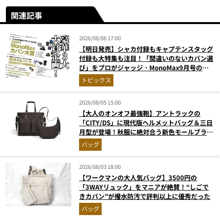
関連記事
2026/08/06 17:00
【明日発売】シャカ付録もキャプテンスタッグ
付録も大特集も注目！「間違いのないカバン選
び」をプロがジャッジ・MonoMax9月号の目
次を公開
トピックス
2026/08/05 15:00
【大人のオンオフ最強鞄】アントラックの
「CITY/DS」に現代版ヘルメットバッグ＆三日
月型が登場！秋服に絶対合う新色モールブラウ
ンが傑作
バッグ
2026/08/03 18:00
【ワークマンの大人気バッグ】3500円の
「3WAYリュック」をマニアが絶賛！“しごで
きカバン”が撥水防汚で評判以上に優秀だった
バッグ