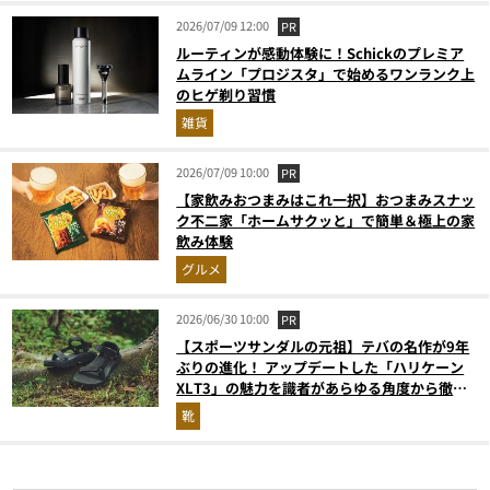
2026/07/09 12:00
PR
ルーティンが感動体験に！Schickのプレミア
ムライン「プロジスタ」で始めるワンランク上
のヒゲ剃り習慣
雑貨
2026/07/09 10:00
PR
【家飲みおつまみはこれ一択】おつまみスナッ
ク不二家「ホームサクッと」で簡単＆極上の家
飲み体験
グルメ
2026/06/30 10:00
PR
【スポーツサンダルの元祖】テバの名作が9年
ぶりの進化！ アップデートした「ハリケーン
XLT3」の魅力を識者があらゆる角度から徹底
解説！
靴