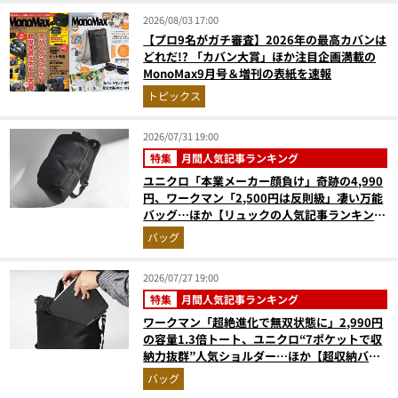
2026/08/03 17:00
【プロ9名がガチ審査】2026年の最高カバンは
どれだ!? 「カバン大賞」ほか注目企画満載の
MonoMax9月号＆増刊の表紙を速報
トピックス
2026/07/31 19:00
特集
月間人気記事ランキング
ユニクロ「本業メーカー顔負け」奇跡の4,990
円、ワークマン「2,500円は反則級」凄い万能
バッグ…ほか【リュックの人気記事ランキング
ベスト3】（2026年6月版）
バッグ
2026/07/27 19:00
特集
月間人気記事ランキング
ワークマン「超絶進化で無双状態に」2,990円
の容量1.3倍トート、ユニクロ“7ポケットで収
納力抜群”人気ショルダー…ほか【超収納バッ
グの人気記事ランキングベスト3】（2026年6
バッグ
月版）