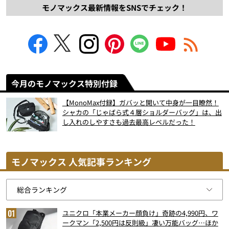
モノマックス最新情報をSNSでチェック！
今月のモノマックス特別付録
【MonoMax付録】ガバッと開いて中身が一目瞭然！
シャカの「じゃばら式４層ショルダーバッグ」は、出
し入れのしやすさも過去最高レベルだった！
モノマックス 人気記事ランキング
ユニクロ「本業メーカー顔負け」奇跡の4,990円、ワ
ークマン「2,500円は反則級」凄い万能バッグ…ほか