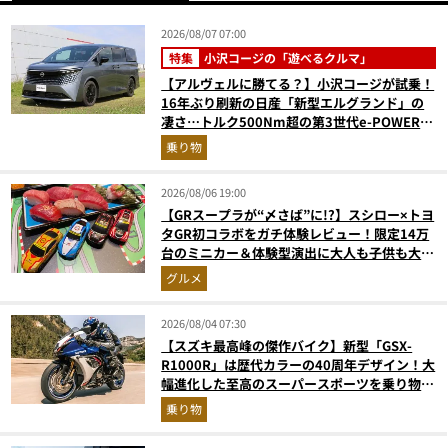
2026/08/07 07:00
特集
小沢コージの「遊べるクルマ」
【アルヴェルに勝てる？】小沢コージが試乗！
16年ぶり刷新の日産「新型エルグランド」の
凄さ…トルク500Nm超の第3世代e-POWER＆
和の格調高きデザインを徹底チェック
乗り物
2026/08/06 19:00
【GRスープラが“〆さば”に!?】スシロー×トヨ
タGR初コラボをガチ体験レビュー！限定14万
台のミニカー＆体験型演出に大人も子供も大興
奮間違いなし
グルメ
2026/08/04 07:30
【スズキ最高峰の傑作バイク】新型「GSX-
R1000R」は歴代カラーの40周年デザイン！大
幅進化した至高のスーパースポーツを乗り物ラ
イターが解説
乗り物