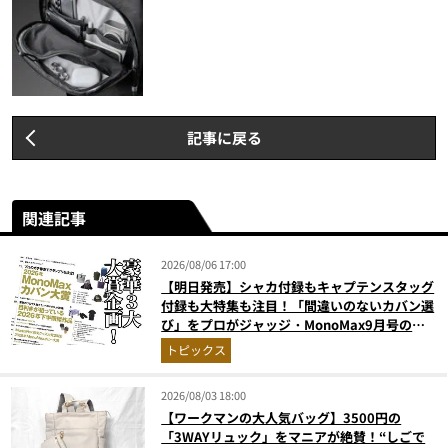
記事に戻る
関連記事
2026/08/06 17:00
【明日発売】シャカ付録もキャプテンスタッグ
付録も大特集も注目！「間違いのないカバン選
び」をプロがジャッジ・MonoMax9月号の目
次を公開
トピックス
2026/08/03 18:00
【ワークマンの大人気バッグ】3500円の
「3WAYリュック」をマニアが絶賛！“しごで