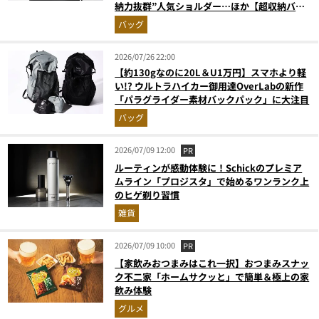
納力抜群”人気ショルダー…ほか【超収納バッ
グの人気記事ランキングベスト3】（2026年6
バッグ
月版）
2026/07/26 22:00
【約130gなのに20L＆U1万円】スマホより軽
い!? ウルトラハイカー御用達OverLabの新作
「パラグライダー素材バックパック」に大注目
バッグ
2026/07/09 12:00
PR
ルーティンが感動体験に！Schickのプレミア
ムライン「プロジスタ」で始めるワンランク上
のヒゲ剃り習慣
雑貨
2026/07/09 10:00
PR
【家飲みおつまみはこれ一択】おつまみスナッ
ク不二家「ホームサクッと」で簡単＆極上の家
飲み体験
グルメ