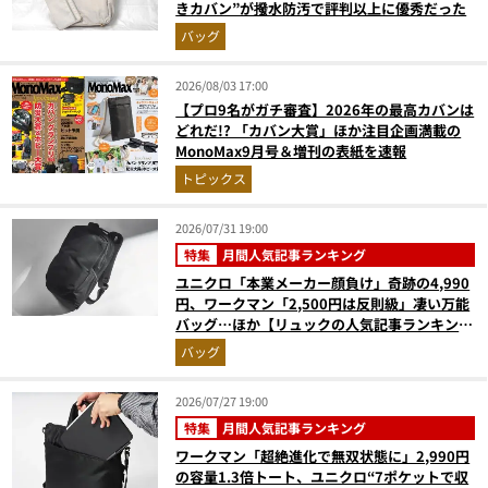
きカバン”が撥水防汚で評判以上に優秀だった
バッグ
2026/08/03 17:00
【プロ9名がガチ審査】2026年の最高カバンは
どれだ!? 「カバン大賞」ほか注目企画満載の
MonoMax9月号＆増刊の表紙を速報
トピックス
2026/07/31 19:00
特集
月間人気記事ランキング
ユニクロ「本業メーカー顔負け」奇跡の4,990
円、ワークマン「2,500円は反則級」凄い万能
バッグ…ほか【リュックの人気記事ランキング
ベスト3】（2026年6月版）
バッグ
2026/07/27 19:00
特集
月間人気記事ランキング
ワークマン「超絶進化で無双状態に」2,990円
の容量1.3倍トート、ユニクロ“7ポケットで収