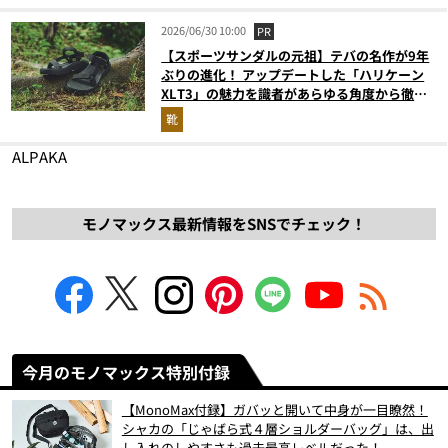
2026/06/30 10:00
PR
【スポーツサンダルの元祖】テバの名作が9年
ぶりの進化！ アップデートした「ハリケーン
XLT3」の魅力を識者があらゆる角度から徹底
解説！
靴
ALPAKA
モノマックス最新情報をSNSでチェック！
今月のモノマックス特別付録
【MonoMax付録】ガバッと開いて中身が一目瞭然！
シャカの「じゃばら式４層ショルダーバッグ」は、出
し入れのしやすさも過去最高レベルだった！