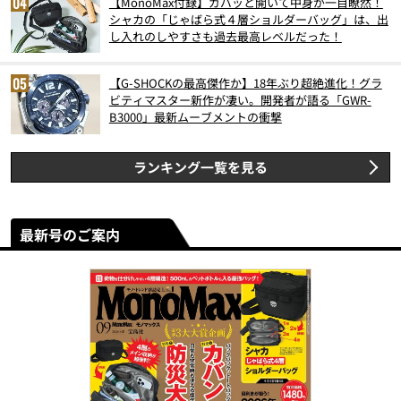
【MonoMax付録】ガバッと開いて中身が一目瞭然！
シャカの「じゃばら式４層ショルダーバッグ」は、出
し入れのしやすさも過去最高レベルだった！
【G-SHOCKの最高傑作か】18年ぶり超絶進化！グラ
ビティマスター新作が凄い。開発者が語る「GWR-
B3000」最新ムーブメントの衝撃
ランキング一覧を見る
最新号のご案内