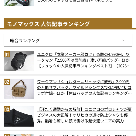
モノマックス 人気記事ランキング
ユニクロ「本業メーカー顔負け」奇跡の4,990円、ワ
ークマン「2,500円は反則級」凄い万能バッグ…ほか
【リュックの人気記事ランキングベスト3】（2026年
6月版）
ワークマン「ショルダー⇔リュックに変形」2,900円
の万能サブバッグ、ワイルドシングス“水に強い”初コ
ラボ付録…ほか【休日バッグの人気記事ランキングベ
スト3】（2026年6月版）
【汗だく通勤からの解放】ユニクロのポロシャツが夏
ビジネスの大正解！オリヒカの透け防止シャツも優
秀。酷暑も涼しい顔で働ける超快適ウエアの実力