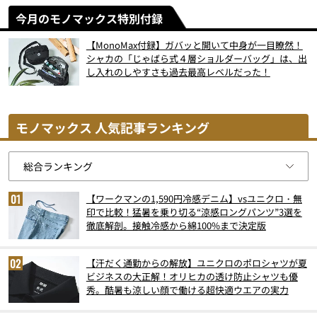
今月のモノマックス特別付録
【MonoMax付録】ガバッと開いて中身が一目瞭然！
シャカの「じゃばら式４層ショルダーバッグ」は、出
し入れのしやすさも過去最高レベルだった！
モノマックス 人気記事ランキング
【ワークマンの1,590円冷感デニム】vsユニクロ・無
印で比較！猛暑を乗り切る“涼感ロングパンツ”3選を
徹底解剖。接触冷感から綿100%まで決定版
【汗だく通勤からの解放】ユニクロのポロシャツが夏
ビジネスの大正解！オリヒカの透け防止シャツも優
秀。酷暑も涼しい顔で働ける超快適ウエアの実力