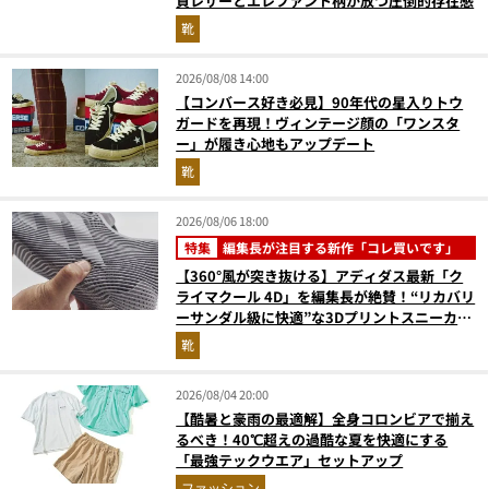
質レザーとエレファント柄が放つ圧倒的存在感
靴
2026/08/08 14:00
【コンバース好き必見】90年代の星入りトウ
ガードを再現！ヴィンテージ顔の「ワンスタ
ー」が履き心地もアップデート
靴
2026/08/06 18:00
特集
編集長が注目する新作「コレ買いです」
【360°風が突き抜ける】アディダス最新「ク
ライマクール 4D」を編集長が絶賛！“リカバリ
ーサンダル級に快適”な3Dプリントスニーカー
『コレ買いです』Vol.173
靴
2026/08/04 20:00
【酷暑と豪雨の最適解】全身コロンビアで揃え
るべき！40℃超えの過酷な夏を快適にする
「最強テックウエア」セットアップ
ファッション