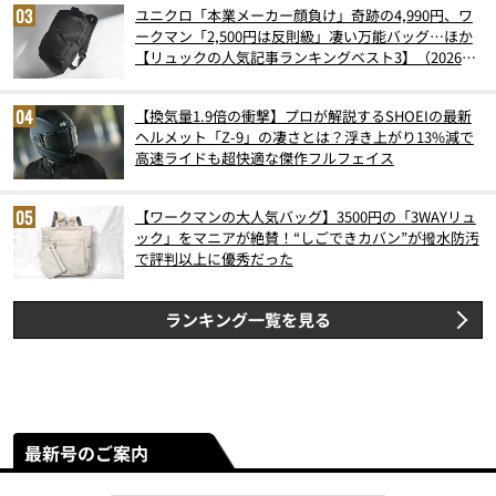
ユニクロ「本業メーカー顔負け」奇跡の4,990円、ワ
ークマン「2,500円は反則級」凄い万能バッグ…ほか
【リュックの人気記事ランキングベスト3】（2026年
6月版）
【換気量1.9倍の衝撃】プロが解説するSHOEIの最新
ヘルメット「Z-9」の凄さとは？浮き上がり13%減で
高速ライドも超快適な傑作フルフェイス
【ワークマンの大人気バッグ】3500円の「3WAYリュ
ック」をマニアが絶賛！“しごできカバン”が撥水防汚
で評判以上に優秀だった
ランキング一覧を見る
最新号のご案内