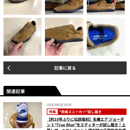
記事に戻る
関連記事
2026/08/08 20:00
特集
"鉄板スニーカー"試し履き
【約10年ぶりに伝説復刻】名機エア ジョーダ
ン 3 “True Blue”をエディターが試し履き！上