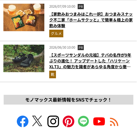
2026/07/09 10:00
PR
【家飲みおつまみはこれ一択】おつまみスナッ
ク不二家「ホームサクッと」で簡単＆極上の家
飲み体験
グルメ
2026/06/30 10:00
PR
【スポーツサンダルの元祖】テバの名作が9年
ぶりの進化！ アップデートした「ハリケーン
XLT3」の魅力を識者があらゆる角度から徹底
解説！
靴
モノマックス最新情報をSNSでチェック！