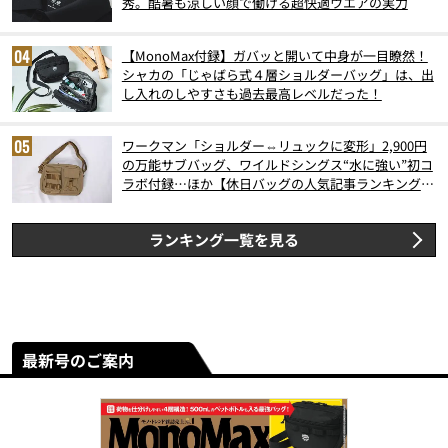
秀。酷暑も涼しい顔で働ける超快適ウエアの実力
【MonoMax付録】ガバッと開いて中身が一目瞭然！
シャカの「じゃばら式４層ショルダーバッグ」は、出
し入れのしやすさも過去最高レベルだった！
ワークマン「ショルダー⇔リュックに変形」2,900円
の万能サブバッグ、ワイルドシングス“水に強い”初コ
ラボ付録…ほか【休日バッグの人気記事ランキングベ
スト3】（2026年6月版）
ランキング一覧を見る
最新号のご案内