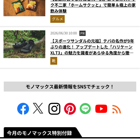
ク不二家「ホームサクッと」で簡単＆極上の家
飲み体験
グルメ
2026/06/30 10:00
PR
【スポーツサンダルの元祖】テバの名作が9年
ぶりの進化！ アップデートした「ハリケーン
XLT3」の魅力を識者があらゆる角度から徹底
解説！
靴
モノマックス最新情報をSNSでチェック！
今月のモノマックス特別付録