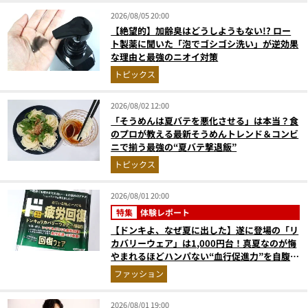
2026/08/05 20:00
【絶望的】加齢臭はどうしようもない!? ロー
ト製薬に聞いた「泡でゴシゴシ洗い」が逆効果
な理由と最強のニオイ対策
トピックス
2026/08/02 12:00
「そうめんは夏バテを悪化させる」は本当？食
のプロが教える最新そうめんトレンド＆コンビ
ニで揃う最強の“夏バテ撃退飯”
トピックス
2026/08/01 20:00
特集
体験レポート
【ドンキよ、なぜ夏に出した】遂に登場の「リ
カバリーウェア」は1,000円台！真夏なのが悔
やまれるほどハンパない“血行促進力”を自腹レ
ビュー
ファッション
2026/08/01 19:00