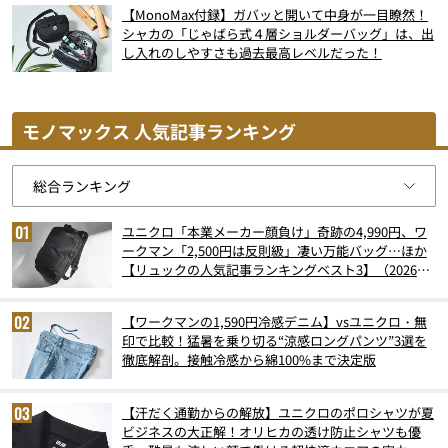
【MonoMax付録】ガバッと開いて中身が一目瞭然！
シャカの「じゃばら式４層ショルダーバッグ」は、出
し入れのしやすさも過去最高レベルだった！
モノマックス 人気記事ランキング
ユニクロ「本業メーカー顔負け」奇跡の4,990円、ワ
ークマン「2,500円は反則級」凄い万能バッグ…ほか
【リュックの人気記事ランキングベスト3】（2026年
6月版）
【ワークマンの1,590円冷感デニム】vsユニクロ・無
印で比較！猛暑を乗り切る“涼感ロングパンツ”3選を
徹底解剖。接触冷感から綿100%まで決定版
【汗だく通勤からの解放】ユニクロのポロシャツが夏
ビジネスの大正解！オリヒカの透け防止シャツも優