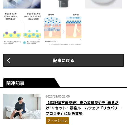
記事に戻る
関連記事
2026/08/05 22:00
【累計50万着突破】夏の蓄積疲労を“着るだ
け”リセット！最強ルームウェア「リカバリー
プロラボ」に新色登場
ファッション