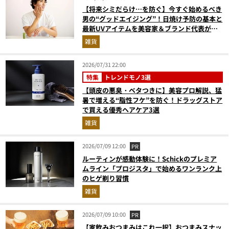
【将来シミだらけ…を防ぐ】今すぐ始めるべき
男の“グッドエイジング”！日焼け予防の基本と
最新UVアイテムを美容家＆ブランド代表がプ
ロ目線で指南／大人の価値向上研究所
雑貨
2026/07/31 22:00
特集
トレンドモノ3選
【頭皮の悪臭・ベタつきに】美容プロ解説、猛
暑で増える“脂性フケ”を防ぐ！ドラッグストア
で買える優秀ヘアケア3選
雑貨
2026/07/09 12:00
PR
ルーティンが感動体験に！Schickのプレミア
ムライン「プロジスタ」で始めるワンランク上
のヒゲ剃り習慣
雑貨
2026/07/09 10:00
PR
【家飲みおつまみはこれ一択】おつまみスナッ