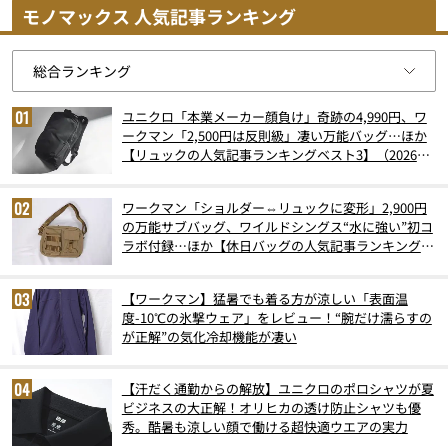
モノマックス 人気記事ランキング
ユニクロ「本業メーカー顔負け」奇跡の4,990円、ワ
ークマン「2,500円は反則級」凄い万能バッグ…ほか
【リュックの人気記事ランキングベスト3】（2026年
6月版）
ワークマン「ショルダー⇔リュックに変形」2,900円
の万能サブバッグ、ワイルドシングス“水に強い”初コ
ラボ付録…ほか【休日バッグの人気記事ランキングベ
スト3】（2026年6月版）
【ワークマン】猛暑でも着る方が涼しい「表面温
度-10℃の氷撃ウェア」をレビュー！“腕だけ濡らすの
が正解”の気化冷却機能が凄い
【汗だく通勤からの解放】ユニクロのポロシャツが夏
ビジネスの大正解！オリヒカの透け防止シャツも優
秀。酷暑も涼しい顔で働ける超快適ウエアの実力