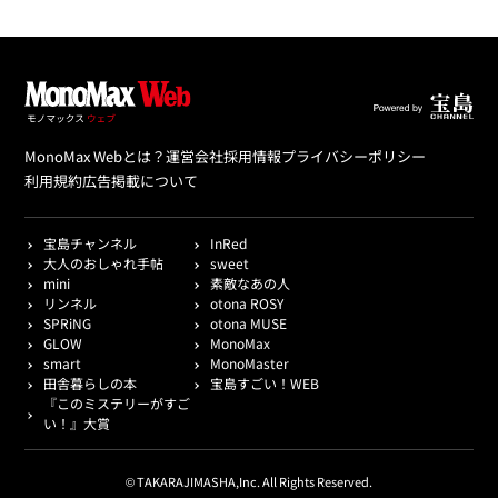
MonoMax Webとは？
運営会社
採用情報
プライバシーポリシー
利用規約
広告掲載について
宝島チャンネル
InRed
大人のおしゃれ手帖
sweet
mini
素敵なあの人
リンネル
otona ROSY
SPRiNG
otona MUSE
GLOW
MonoMax
smart
MonoMaster
田舎暮らしの本
宝島すごい！WEB
『このミステリーがすご
い！』大賞
© TAKARAJIMASHA,Inc. All Rights Reserved.