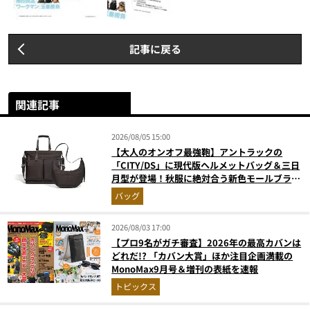
記事に戻る
関連記事
2026/08/05 15:00
【大人のオンオフ最強鞄】アントラックの
「CITY/DS」に現代版ヘルメットバッグ＆三日
月型が登場！秋服に絶対合う新色モールブラウ
ンが傑作
バッグ
2026/08/03 17:00
【プロ9名がガチ審査】2026年の最高カバンは
どれだ!? 「カバン大賞」ほか注目企画満載の
MonoMax9月号＆増刊の表紙を速報
トピックス