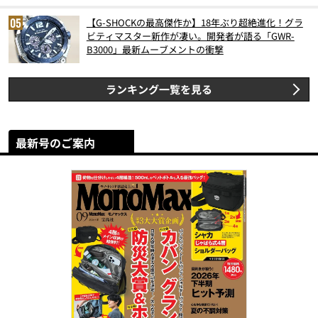
【G-SHOCKの最高傑作か】18年ぶり超絶進化！グラ
ビティマスター新作が凄い。開発者が語る「GWR-
B3000」最新ムーブメントの衝撃
ランキング一覧を見る
最新号のご案内