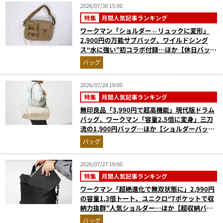
2026/07/30 15:00
特集
月間人気記事ランキング
ワークマン「ショルダー⇔リュックに変形」
2,900円の万能サブバッグ、ワイルドシング
ス“水に強い”初コラボ付録…ほか【休日バッグ
の人気記事ランキングベスト3】（2026年6月
バッグ
版）
2026/07/28 19:00
特集
月間人気記事ランキング
無印良品「3,990円で超高機能」現代版ドラム
バッグ、ワークマン「容量2.5倍に変身」三刀
流の1,900円バッグ…ほか【ショルダーバッグ
の人気記事ランキングベスト3】（2026年6月
バッグ
版）
2026/07/27 19:00
特集
月間人気記事ランキング
ワークマン「超絶進化で無双状態に」2,990円
の容量1.3倍トート、ユニクロ“7ポケットで収
納力抜群”人気ショルダー…ほか【超収納バッ
グの人気記事ランキングベスト3】（2026年6
バッグ