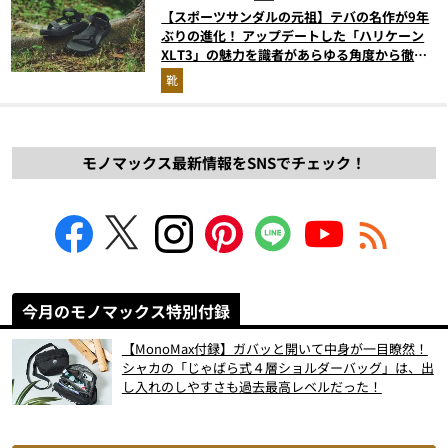
【スポーツサンダルの元祖】テバの名作が9年
ぶりの進化！ アップデートした「ハリケーン
XLT3」の魅力を識者があらゆる角度から徹底
解説！
靴
モノマックス最新情報をSNSでチェック！
今月のモノマックス特別付録
【MonoMax付録】ガバッと開いて中身が一目瞭然！
シャカの「じゃばら式４層ショルダーバッグ」は、出
し入れのしやすさも過去最高レベルだった！