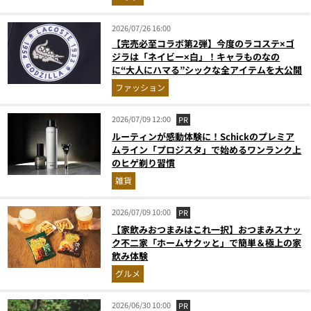
月版）
2026/07/26 16:00
【完売必至コラボ第2弾】今度のラコステ×ゴ
ジラは「ネイビー×白」！キャラものなの
に“大人にハマる”シックな全アイテムを大公開
ファッション
2026/07/09 12:00
PR
ルーティンが感動体験に！Schickのプレミア
ムライン「プロジスタ」で始めるワンランク上
のヒゲ剃り習慣
雑貨
2026/07/09 10:00
PR
【家飲みおつまみはこれ一択】おつまみスナッ
ク不二家「ホームサクッと」で簡単＆極上の家
飲み体験
グルメ
2026/06/30 10:00
PR