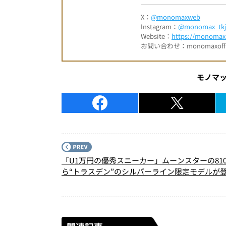
X：
@monomaxweb
Instagram：
@monomax_tkj
Website：
https://monomax.
お問い合わせ：monomaxofficia
モノマ
「U1万円の優秀スニーカー」ムーンスターの810
ら“トラスデン”のシルバーライン限定モデルが