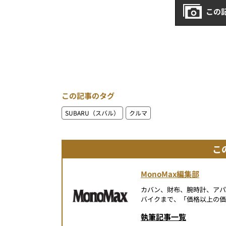
この
この記事のタグ
SUBARU（スバル）
クルマ
こ
MonoMax編集部
カバン、財布、腕時計、ア
バイクまで、「価格以上の価
執筆記事一覧