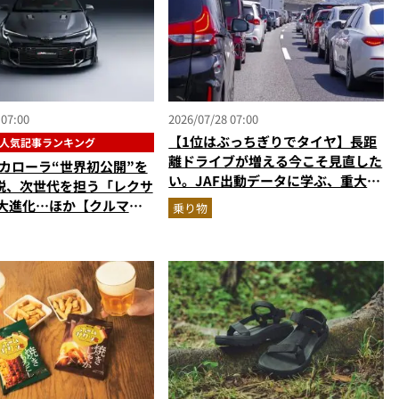
 07:00
2026/07/28 07:00
【1位はぶっちぎりでタイヤ】長距
人気記事ランキング
離ドライブが増える今こそ見直した
Rカローラ“世界初公開”を
い。JAF出動データに学ぶ、重大ト
説、次世代を担う「レクサ
ラブル回避の「実は簡単な」セルフ
が大進化…ほか【クルマの
乗り物
メンテ術
ランキングベスト3】
年6月版）