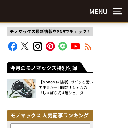
MENU
モノマックス最新情報をSNSでチェック！
今月のモノマックス特別付録
【MonoMax付録】ガバッと開い
て中身が一目瞭然！シャカの
「じゃばら式４層ショルダーバ
ッグ」は、出し入れのしやすさ
も過去最高レベルだった！
モノマックス 人気記事ランキング