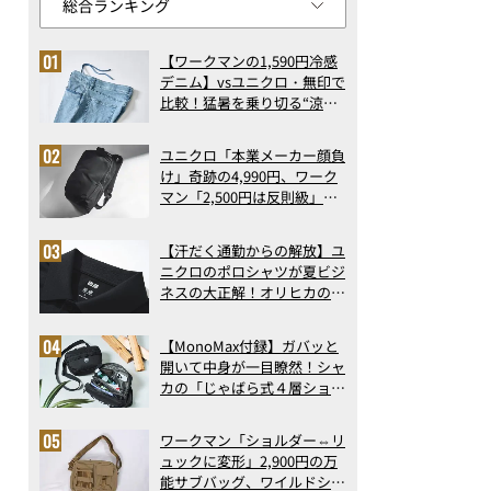
【ワークマンの1,590円冷感
デニム】vsユニクロ・無印で
比較！猛暑を乗り切る“涼感
ロングパンツ”3選を徹底解
剖。接触冷感から綿100%ま
ユニクロ「本業メーカー顔負
で決定版
け」奇跡の4,990円、ワーク
マン「2,500円は反則級」凄
い万能バッグ…ほか【リュッ
クの人気記事ランキングベス
【汗だく通勤からの解放】ユ
ト3】（2026年6月版）
ニクロのポロシャツが夏ビジ
ネスの大正解！オリヒカの透
け防止シャツも優秀。酷暑も
涼しい顔で働ける超快適ウエ
【MonoMax付録】ガバッと
アの実力
開いて中身が一目瞭然！シャ
カの「じゃばら式４層ショル
ダーバッグ」は、出し入れの
しやすさも過去最高レベルだ
ワークマン「ショルダー⇔リ
った！
ュックに変形」2,900円の万
能サブバッグ、ワイルドシン