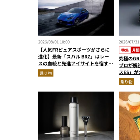
2026/08/01 10:00
2026/07/31
【人気FRピュアスポーツがさらに
特集
月間
進化】最新「スバル BRZ」はレー
究極のG
スの血統と先進アイサイトを宿す傑
プロが解
作へ
スES」
乗り物
人気記事
乗り物
（2026