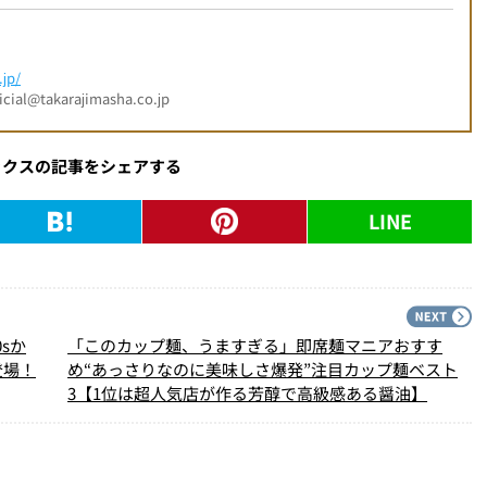
jp/
l@takarajimasha.co.jp
ックスの記事をシェアする
LINE
PREV
N
sか
「このカップ麺、うますぎる」即席麺マニアおすす
登場！
め“あっさりなのに美味しさ爆発”注目カップ麺ベスト
3【1位は超人気店が作る芳醇で高級感ある醤油】