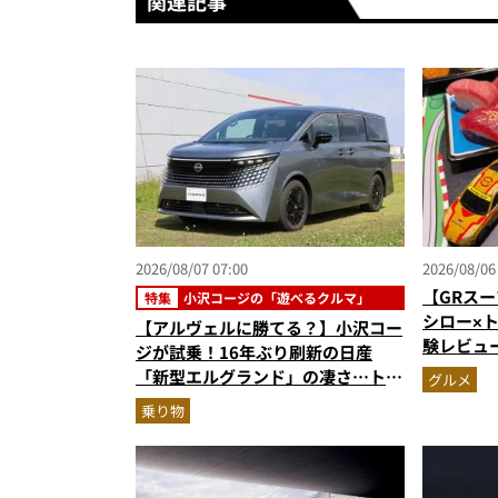
関連記事
2026/08/07 07:00
2026/08/06
【GRスー
特集
小沢コージの「遊べるクルマ」
シロー×
【アルヴェルに勝てる？】小沢コー
験レビュ
ジが試乗！16年ぶり刷新の日産
ー＆体験
「新型エルグランド」の凄さ…トル
グルメ
奮間違い
ク500Nm超の第3世代e-POWER＆
乗り物
和の格調高きデザインを徹底チェッ
ク