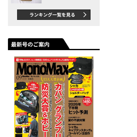
グス“水に強い”初コラボ付
録…ほか【休日バッグの人気
ランキング一覧を見る
記事ランキングベスト3】
（2026年6月版）
最新号のご案内