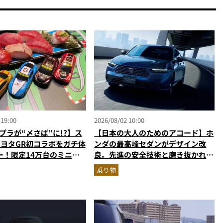
 19:00
2026/08/02 10:00
プラが“〆さば”に!?】ス
【日本の大人のためのアコード】ホ
トヨタGR初コラボをガチ体
ンダの最高峰セダンがデザイン改
ー！限定14万台のミニカ
良。先進の安全技術と磨き抜かれた
型演出に大人も子供も大興
美しさでさらに上質に
乗り物
なし