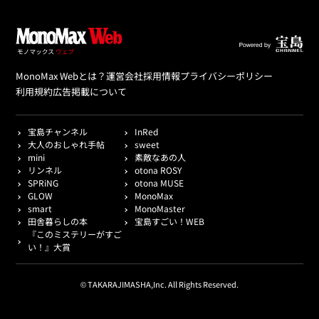
MonoMax Webとは？
運営会社
採用情報
プライバシーポリシー
利用規約
広告掲載について
宝島チャンネル
InRed
大人のおしゃれ手帖
sweet
mini
素敵なあの人
リンネル
otona ROSY
SPRiNG
otona MUSE
GLOW
MonoMax
smart
MonoMaster
田舎暮らしの本
宝島すごい！WEB
『このミステリーがすご
い！』大賞
© TAKARAJIMASHA,Inc. All Rights Reserved.