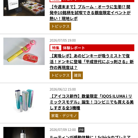
【今週末まで】プルーム・オーラに生姜!? 開
発中10銘柄を試喫できる銀座限定イベントが
熱い！現地レポ
トピックス
2026/07/05 19:00
特集
体験レポート
【実吸レポ】あのピンキーが吸うミストで復
活！ドンキに登場「平成世代にぶっ刺さる」新
作の再現度は？
トピックス
雑貨
2026/06/12 15:00
【アイコス新作】数量限定「IQOS ILUMA i リ
ミックスモデル」誕生！コンビニでも買える美
しすぎる全3機種
家電・デジモノ
2026/07/09 12:00
PR
ルーティンが感動体験に！Schickのプレミア