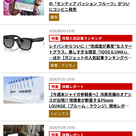
の「センティア パッション フルーツ」がつい
にコンビニ発売
雑貨
2026/08/03 15:00
特集
月間人気記事ランキング
レイバンからついに！“完成度が異常”なスマー
トグラス、美しすぎる限定「IQOS ILUMA i」
…ほか【ガジェットの人気記事ランキングベス
ト3】（2026年6月版）
家電・デジモノ
2026/07/31 15:00
特集
体験レポート
【今週末ジャイガ参戦者へ】冷房完備のオアシ
スが出現!? 喫煙者が歓喜するPloom
LOUNGE（プルーム・ラウンジ）現地レポ。
涼しい特設喫煙所で音楽の余韻とともに一服
トピックス
を！
2026/07/08 15:00
特集
体験レポート