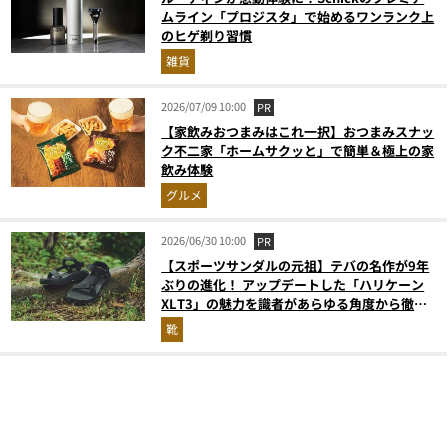
ムライン「プロジスタ」で始めるワンランク上
のヒゲ剃り習慣
雑貨
2026/07/09 10:00
PR
【家飲みおつまみはこれ一択】おつまみスナッ
ク不二家「ホームサクッと」で簡単＆極上の家
飲み体験
グルメ
2026/06/30 10:00
PR
【スポーツサンダルの元祖】テバの名作が9年
ぶりの進化！ アップデートした「ハリケーン
XLT3」の魅力を識者があらゆる角度から徹底
解説！
靴