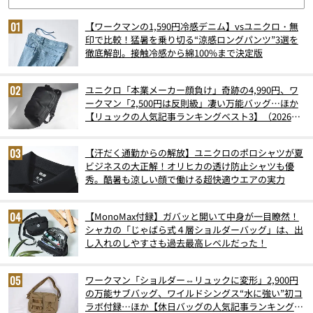
【ワークマンの1,590円冷感デニム】vsユニクロ・無
印で比較！猛暑を乗り切る“涼感ロングパンツ”3選を
徹底解剖。接触冷感から綿100%まで決定版
ユニクロ「本業メーカー顔負け」奇跡の4,990円、ワ
ークマン「2,500円は反則級」凄い万能バッグ…ほか
【リュックの人気記事ランキングベスト3】（2026年
6月版）
【汗だく通勤からの解放】ユニクロのポロシャツが夏
ビジネスの大正解！オリヒカの透け防止シャツも優
秀。酷暑も涼しい顔で働ける超快適ウエアの実力
【MonoMax付録】ガバッと開いて中身が一目瞭然！
シャカの「じゃばら式４層ショルダーバッグ」は、出
し入れのしやすさも過去最高レベルだった！
ワークマン「ショルダー⇔リュックに変形」2,900円
の万能サブバッグ、ワイルドシングス“水に強い”初コ
ラボ付録…ほか【休日バッグの人気記事ランキングベ