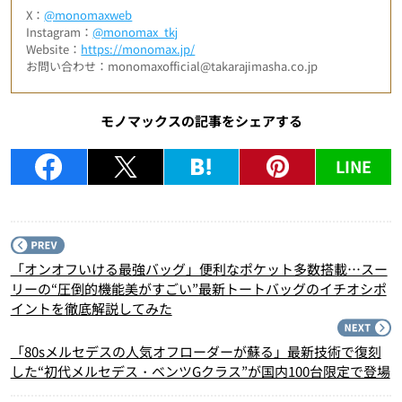
X：
@monomaxweb
Instagram：
@monomax_tkj
Website：
https://monomax.jp/
お問い合わせ：monomaxofficial@takarajimasha.co.jp
モノマックスの記事をシェアする
LINE
P
「オンオフいける最強バッグ」便利なポケット多数搭載…スー
リーの“圧倒的機能美がすごい”最新トートバッグのイチオシポ
イントを徹底解説してみた
N
「80sメルセデスの人気オフローダーが蘇る」最新技術で復刻
した“初代メルセデス・ベンツGクラス”が国内100台限定で登場