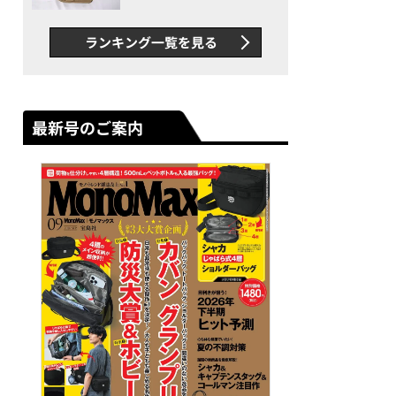
グス“水に強い”初コラボ付
録…ほか【休日バッグの人気
ランキング一覧を見る
記事ランキングベスト3】
（2026年6月版）
最新号のご案内