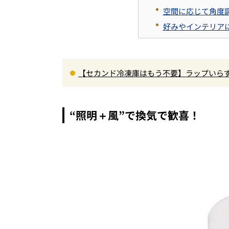
空間に応じて角度
好みやインテリア
【セカンド冷凍庫はもう不要】ラップいらず
「フリーザ」を徹底解説／No.1モノ雑誌編集
“照明＋風”で換気で歓喜！