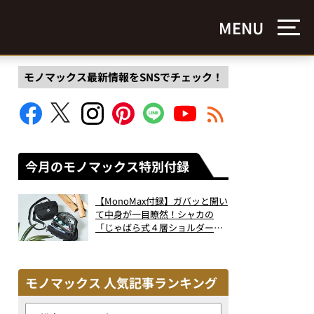
MENU
モノマックス最新情報をSNSでチェック！
今月のモノマックス特別付録
【MonoMax付録】ガバッと開い
て中身が一目瞭然！シャカの
「じゃばら式４層ショルダーバ
ッグ」は、出し入れのしやすさ
も過去最高レベルだった！
モノマックス 人気記事ランキング