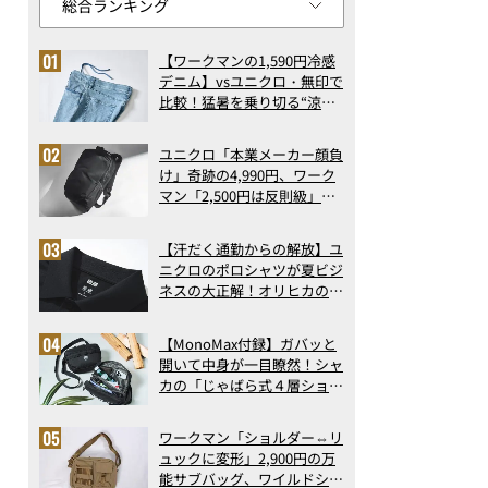
【ワークマンの1,590円冷感
デニム】vsユニクロ・無印で
比較！猛暑を乗り切る“涼感
ロングパンツ”3選を徹底解
剖。接触冷感から綿100%ま
ユニクロ「本業メーカー顔負
で決定版
け」奇跡の4,990円、ワーク
マン「2,500円は反則級」凄
い万能バッグ…ほか【リュッ
クの人気記事ランキングベス
【汗だく通勤からの解放】ユ
ト3】（2026年6月版）
ニクロのポロシャツが夏ビジ
ネスの大正解！オリヒカの透
け防止シャツも優秀。酷暑も
涼しい顔で働ける超快適ウエ
【MonoMax付録】ガバッと
アの実力
開いて中身が一目瞭然！シャ
カの「じゃばら式４層ショル
ダーバッグ」は、出し入れの
しやすさも過去最高レベルだ
ワークマン「ショルダー⇔リ
った！
ュックに変形」2,900円の万
能サブバッグ、ワイルドシン