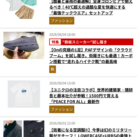
【酷暑と豪雨の最適解】全身コロンビアで揃え
るべき！40℃超えの過酷な夏を快適にする
「最強テックウエア」セットアップ
ファッション
2026/08/04 18:00
特集
"鉄板スニーカー"試し履き
【Onの究極の1足】PAFデザインの「クラウド
ブーム」を試し履き。街履きにも最適！カーボ
ン搭載で“走れるハイテク靴”の最高峰
靴
2026/08/04 15:00
【ユニクロの注目コラボ】世界的建築家・隈研
吾と藤本壮介が参戦！1500円で買える
「PEACE FOR ALL」最新作
ファッション
2026/08/02 22:00
【街着になる空調服®】今季は幻のミリタリー
服がモチーフ！ LOWERCASE×URBSの最強ト