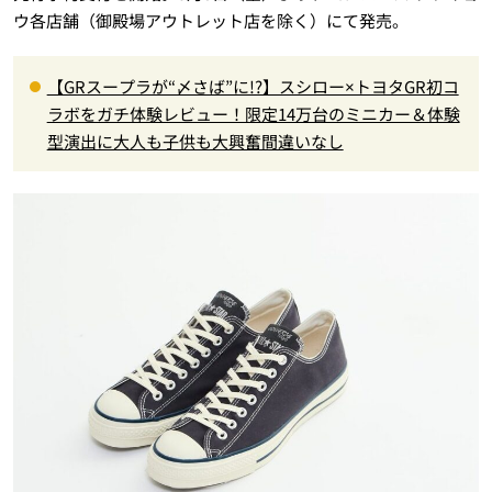
ウ各店舗（御殿場アウトレット店を除く）にて発売。
【GRスープラが“〆さば”に!?】スシロー×トヨタGR初コ
ラボをガチ体験レビュー！限定14万台のミニカー＆体験
型演出に大人も子供も大興奮間違いなし