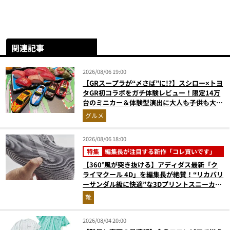
関連記事
2026/08/06 19:00
【GRスープラが“〆さば”に!?】スシロー×トヨ
タGR初コラボをガチ体験レビュー！限定14万
台のミニカー＆体験型演出に大人も子供も大興
奮間違いなし
グルメ
2026/08/06 18:00
特集
編集長が注目する新作「コレ買いです」
【360°風が突き抜ける】アディダス最新「ク
ライマクール 4D」を編集長が絶賛！“リカバリ
ーサンダル級に快適”な3Dプリントスニーカー
『コレ買いです』Vol.173
靴
2026/08/04 20:00