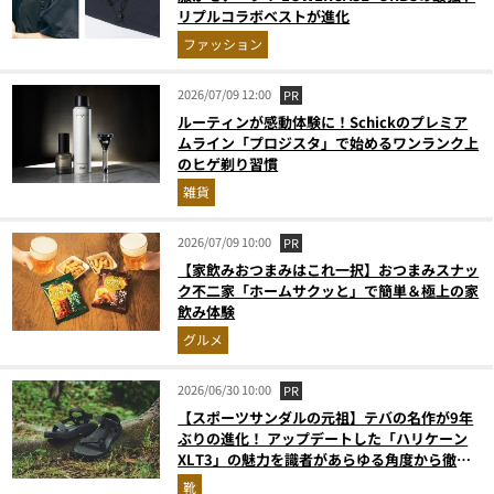
リプルコラボベストが進化
ファッション
2026/07/09 12:00
PR
ルーティンが感動体験に！Schickのプレミア
ムライン「プロジスタ」で始めるワンランク上
のヒゲ剃り習慣
雑貨
2026/07/09 10:00
PR
【家飲みおつまみはこれ一択】おつまみスナッ
ク不二家「ホームサクッと」で簡単＆極上の家
飲み体験
グルメ
2026/06/30 10:00
PR
【スポーツサンダルの元祖】テバの名作が9年
ぶりの進化！ アップデートした「ハリケーン
XLT3」の魅力を識者があらゆる角度から徹底
解説！
靴