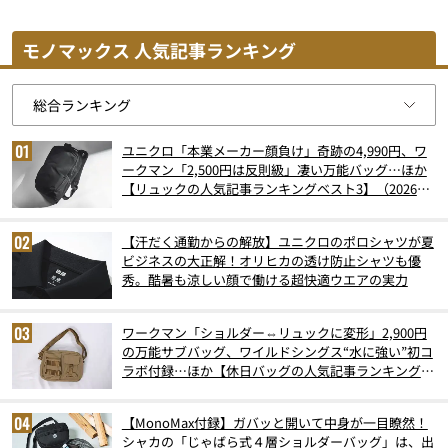
モノマックス 人気記事ランキング
ユニクロ「本業メーカー顔負け」奇跡の4,990円、ワ
ークマン「2,500円は反則級」凄い万能バッグ…ほか
【リュックの人気記事ランキングベスト3】（2026年
6月版）
【汗だく通勤からの解放】ユニクロのポロシャツが夏
ビジネスの大正解！オリヒカの透け防止シャツも優
秀。酷暑も涼しい顔で働ける超快適ウエアの実力
ワークマン「ショルダー⇔リュックに変形」2,900円
の万能サブバッグ、ワイルドシングス“水に強い”初コ
ラボ付録…ほか【休日バッグの人気記事ランキングベ
スト3】（2026年6月版）
【MonoMax付録】ガバッと開いて中身が一目瞭然！
シャカの「じゃばら式４層ショルダーバッグ」は、出