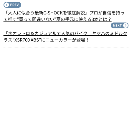
P
「大人に似合う最新G-SHOCKを徹底解説」プロが自信を持っ
て推す“買って間違いない”夏の手元に映える3本とは？
N
「ネオレトロ＆カジュアルで人気のバイク」ヤマハのミドルク
ラス“XSR700 ABS”にニューカラーが登場！