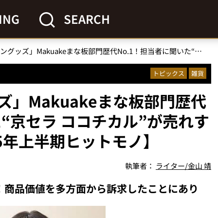
ING
SEARCH
「爆売れキッチングッズ」Makuakeまな板部門歴代No.1！担当者に聞いた“京セラ ココチカル”が売れすぎた秘密とは？【2025年上半期ヒットモノ】
トピックス
雑貨
」Makuakeまな板部門歴代
た“京セラ ココチカル”が売れす
5年上半期ヒットモノ】
執筆者：
ライター/金山 靖
！商品価値を多方面から訴求したことにあり