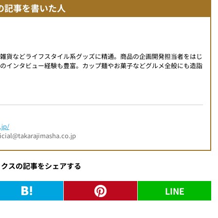
の記事を書いた人
、雑貨などライフスタイル系グッズに精通。商品の企画開発担当者をはじ
へのインタビュー経験も豊富。カップ麺やお菓子などグルメ全般にも造詣
jp/
l@takarajimasha.co.jp
ックスの記事をシェアする
LINE