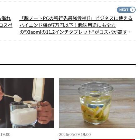
PREV
N
も侮れ
「脱ノートPCの移行先最強候補!?」ビジネスに使える
ロスペ
ハイエンド機が7万円以下！趣味用途にも全力
の“Xiaomiの11.2インチタブレット”がコスパが高すぎ
た【実体験レビュー】
 19:00
2026/05/29 19:00