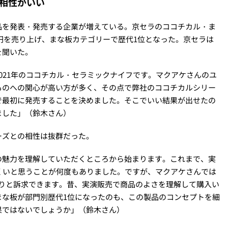
相性がいい
品を発表・発売する企業が増えている。京セラのココチカル・ま
9万円を売り上げ、まな板カテゴリーで歴代1位となった。京セラは
を聞いた。
021年のココチカル・セラミックナイフです。マクアケさんのユ
ものへの関心が高い方が多く、その点で弊社のココチカルシリー
で最初に発売することを決めました。そこでいい結果が出せたの
ました」（鈴木さん）
ーズとの相性は抜群だった。
の魅力を理解していただくところから始まります。これまで、実
くいと思うことが何度もありました。ですが、マクアケさんでは
かりと訴求できます。昔、実演販売で商品のよさを理解して購入い
まな板が部門別歴代1位になったのも、この製品のコンセプトを細
果ではないでしょうか」（鈴木さん）