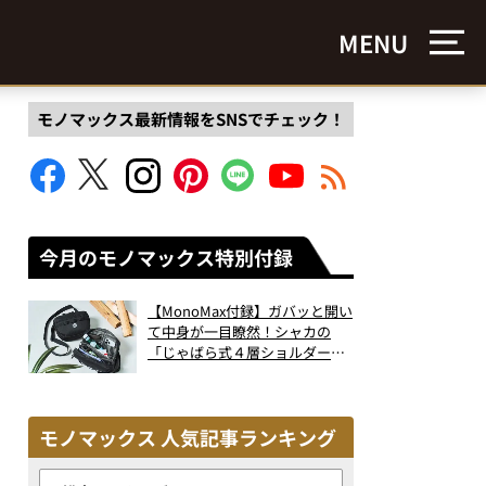
MENU
モノマックス最新情報をSNSでチェック！
今月のモノマックス特別付録
【MonoMax付録】ガバッと開い
て中身が一目瞭然！シャカの
「じゃばら式４層ショルダーバ
ッグ」は、出し入れのしやすさ
も過去最高レベルだった！
モノマックス 人気記事ランキング