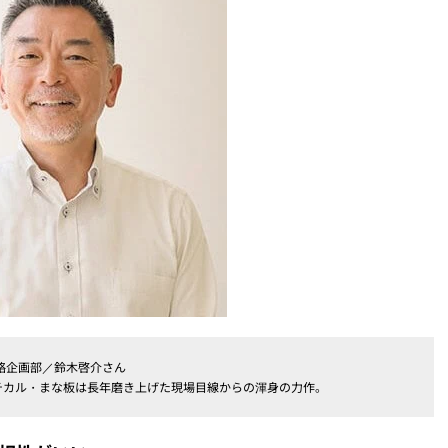
略企画部／鈴木啓介さん
チカル・まな板は長年磨き上げた現場目線からの渾身の力作。