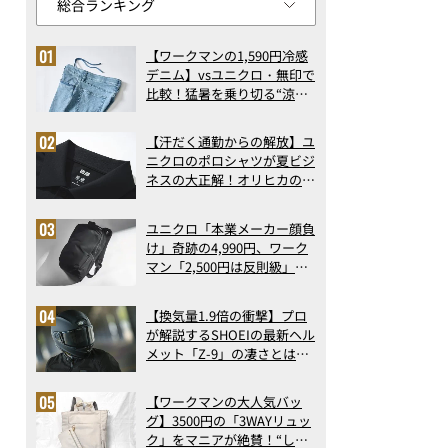
【ワークマンの1,590円冷感
デニム】vsユニクロ・無印で
比較！猛暑を乗り切る“涼感
ロングパンツ”3選を徹底解
剖。接触冷感から綿100%ま
【汗だく通勤からの解放】ユ
で決定版
ニクロのポロシャツが夏ビジ
ネスの大正解！オリヒカの透
け防止シャツも優秀。酷暑も
涼しい顔で働ける超快適ウエ
ユニクロ「本業メーカー顔負
アの実力
け」奇跡の4,990円、ワーク
マン「2,500円は反則級」凄
い万能バッグ…ほか【リュッ
クの人気記事ランキングベス
【換気量1.9倍の衝撃】プロ
ト3】（2026年6月版）
が解説するSHOEIの最新ヘル
メット「Z-9」の凄さとは？
浮き上がり13%減で高速ライ
ドも超快適な傑作フルフェイ
【ワークマンの大人気バッ
ス
グ】3500円の「3WAYリュッ
ク」をマニアが絶賛！“しご