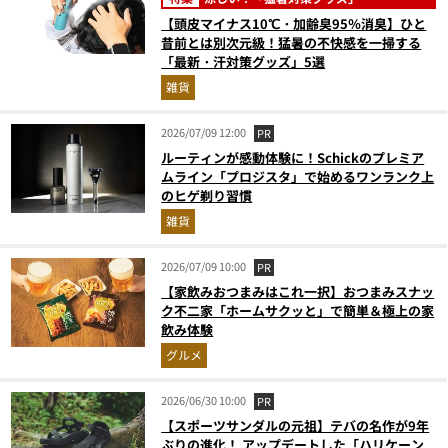
【頭皮マイナス10℃・加齢臭95％消臭】ひと
昔前とは別次元級！猛暑の不快感を一掃する
「最新・汗対策グッズ」5選
雑貨
2026/07/09 12:00
PR
ルーティンが感動体験に！Schickのプレミア
ムライン「プロジスタ」で始めるワンランク上
のヒゲ剃り習慣
雑貨
2026/07/09 10:00
PR
【家飲みおつまみはこれ一択】おつまみスナッ
ク不二家「ホームサクッと」で簡単＆極上の家
飲み体験
グルメ
2026/06/30 10:00
PR
【スポーツサンダルの元祖】テバの名作が9年
ぶりの進化！ アップデートした「ハリケーン