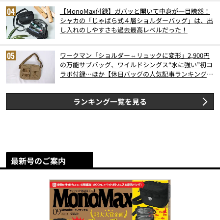
【MonoMax付録】ガバッと開いて中身が一目瞭然！
シャカの「じゃばら式４層ショルダーバッグ」は、出
し入れのしやすさも過去最高レベルだった！
ワークマン「ショルダー⇔リュックに変形」2,900円
の万能サブバッグ、ワイルドシングス“水に強い”初コ
ラボ付録…ほか【休日バッグの人気記事ランキングベ
スト3】（2026年6月版）
ランキング一覧を見る
最新号のご案内