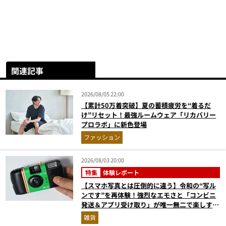
関連記事
2026/08/05 22:00
【累計50万着突破】夏の蓄積疲労を“着るだ
け”リセット！最強ルームウェア「リカバリー
プロラボ」に新色登場
ファッション
2026/08/03 20:00
特集
体験レポート
【スマホ写真とは圧倒的に違う】令和の“写ル
ンです”を再体験！強烈なエモさと「コンビニ
発送＆アプリ受け取り」が唯一無二で楽しすぎ
た
雑貨