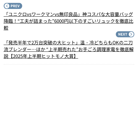
P
「ユニクロvsワークマンvs無印良品」神コスパな大容量バッグ
降臨！“工夫が詰まった”6000円以下のすごいリュックを徹底比
較
N
「発売半年で2万台突破の大ヒット」温・冷どちらもOKの二刀
流ブレンダー…ほか “上半期売れた”お手ごろ調理家電を徹底解
説【2025年上半期ヒットモノ大賞】