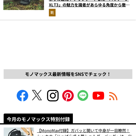
XLT3」の魅力を識者があらゆる角度から徹底
解説！
靴
モノマックス最新情報をSNSでチェック！
今月のモノマックス特別付録
【MonoMax付録】ガバッと開いて中身が一目瞭然！