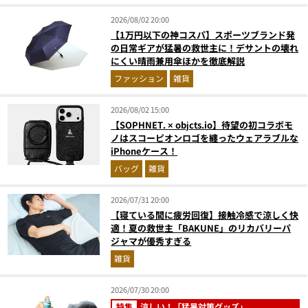
2026/08/02 20:00
【1万円以下の神コスパ】スポーツブランド発
の日常ギアが猛暑の救世主に！デサントの壊れ
にくい晴雨兼用傘ほかを徹底解説
ファッション
雑貨
2026/08/02 15:00
【SOPHNET. × objcts.io】待望の初コラボモ
ノはスコーピオンロゴを纏ったウェアラブルな
iPhoneケース！
バッグ
雑貨
2026/07/31 20:00
【寝ている間に疲労回復】接触冷感で涼しく快
適！夏の救世主「BAKUNE」のリカバリーパ
ジャマが優秀すぎる
雑貨
2026/07/30 20:00
特集
涼しい！「猛暑対策グッズ」