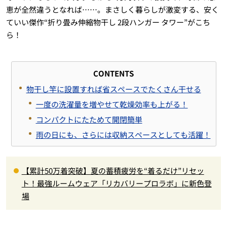
恵が全然違うとなれば……。まさしく暮らしが激変する、安く
ていい傑作“折り畳み伸縮物干し 2段ハンガー タワー”がこち
ら！
CONTENTS
物干し竿に設置すれば省スペースでたくさん干せる
一度の洗濯量を増やせて乾燥効率も上がる！
コンパクトにたためて開閉簡単
雨の日にも、さらには収納スペースとしても活躍！
【累計50万着突破】夏の蓄積疲労を“着るだけ”リセッ
ト！最強ルームウェア「リカバリープロラボ」に新色登
場