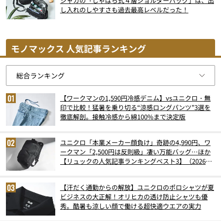
シャカの「じゃばら式４層ショルダーバッグ」は、出
し入れのしやすさも過去最高レベルだった！
モノマックス 人気記事ランキング
【ワークマンの1,590円冷感デニム】vsユニクロ・無
印で比較！猛暑を乗り切る“涼感ロングパンツ”3選を
徹底解剖。接触冷感から綿100%まで決定版
ユニクロ「本業メーカー顔負け」奇跡の4,990円、ワ
ークマン「2,500円は反則級」凄い万能バッグ…ほか
【リュックの人気記事ランキングベスト3】（2026年
6月版）
【汗だく通勤からの解放】ユニクロのポロシャツが夏
ビジネスの大正解！オリヒカの透け防止シャツも優
秀。酷暑も涼しい顔で働ける超快適ウエアの実力