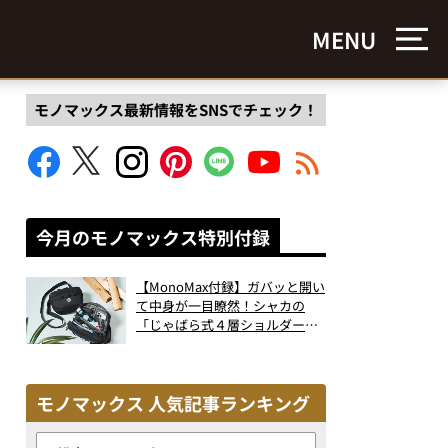
MENU
モノマックス最新情報をSNSでチェック！
今月のモノマックス特別付録
【MonoMax付録】ガバッと開い
て中身が一目瞭然！シャカの
「じゃばら式４層ショルダーバ
ッグ」は、出し入れのしやすさ
も過去最高レベルだった！
モノマックス 人気記事ランキング