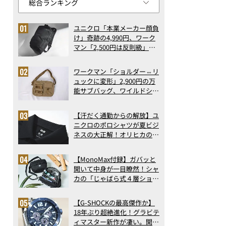
ユニクロ「本業メーカー顔負
け」奇跡の4,990円、ワーク
マン「2,500円は反則級」凄
い万能バッグ…ほか【リュッ
クの人気記事ランキングベス
ワークマン「ショルダー⇔リ
ト3】（2026年6月版）
ュックに変形」2,900円の万
能サブバッグ、ワイルドシン
グス“水に強い”初コラボ付
録…ほか【休日バッグの人気
【汗だく通勤からの解放】ユ
記事ランキングベスト3】
ニクロのポロシャツが夏ビジ
（2026年6月版）
ネスの大正解！オリヒカの透
け防止シャツも優秀。酷暑も
涼しい顔で働ける超快適ウエ
【MonoMax付録】ガバッと
アの実力
開いて中身が一目瞭然！シャ
カの「じゃばら式４層ショル
ダーバッグ」は、出し入れの
しやすさも過去最高レベルだ
【G-SHOCKの最高傑作か】
った！
18年ぶり超絶進化！グラビテ
ィマスター新作が凄い。開発