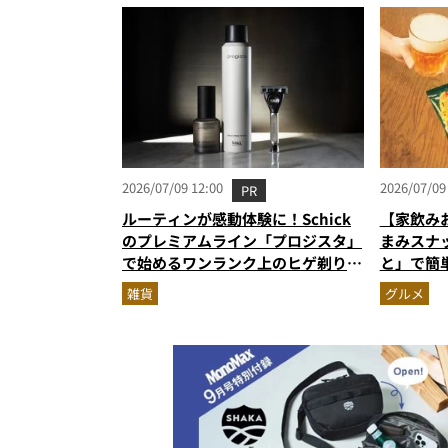
2026/07/09 12:00
2026/07/09
PR
ルーティンが感動体験に！Schick
【家飲み
のプレミアムライン「プロジスタ」
まみスナ
で始めるワンランク上のヒゲ剃り習
と」で簡
慣
雑貨
グルメ