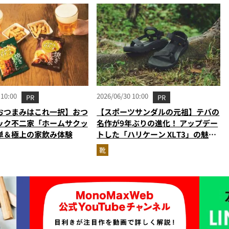
 10:00
2026/06/30 10:00
PR
PR
おつまみはこれ一択】おつ
【スポーツサンダルの元祖】テバの
ック不二家「ホームサクッ
名作が9年ぶりの進化！ アップデー
単＆極上の家飲み体験
トした「ハリケーン XLT3」の魅力
を識者があらゆる角度から徹底解
靴
説！