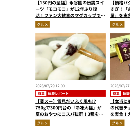
【130円の至福】永谷園の伝説スイ
【価格バ
ーツ「モコモコ」が12年ぶり復
すぎ！「
活！ファン大歓喜のマグカップで作
量」を実
る絶品ケーキを食べたらやっぱり最
59%増
グルメ
グルメ
高にウマかった
2026/07/29 12:00
2026/07/27
特集
体験レポート
特集
体験
【業スー】雪見だいふく風も!?
【本当に
750gで300円台の「冷凍大福」が
の代替チ
夏のおやつにコスパ抜群！3種をマ
を実食！
ニアが食べ比べ
成度
グルメ
グルメ