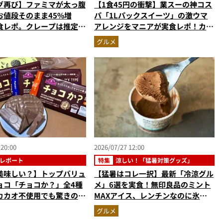
グ再び】ファミマが太っ腹
【1食45円の衝撃】業スーの神コス
お値段そのまま45%増
パ「1Lパックスイーツ」の激ウマ
食レポ。クレープは推定
アレンジをマニアが実食レポ！カス
の衝撃的な大盤振る舞い
タードプリン、杏仁豆腐…夏休みの
グルメ
おやつに最強すぎた
 20:00
2026/07/27 12:00
レポート
特集
涼しい！「猛暑対策グッズ」
美味しい？】トップバリュ
【猛暑はコレ一択】最新「冷涼グル
ョコ「チョコか？」全4種
メ」6選を実食！無印良品のミント
カカオ不使用でも驚きの完
MAXアイス、レンチンなのに氷が
残る冷麺ほか
グルメ