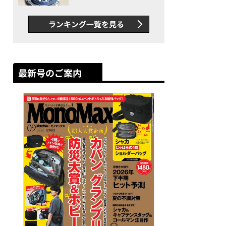
者が語る「GWR-B3000」最
新ムーブメントの衝撃
ランキング一覧を見る
最新号のご案内