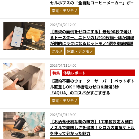
セルホブスの「全自動コーヒーメーカー」が優
秀すぎた…
家電・デジモノ
2026/04/20 12:00
【自炊の面倒をゼロにする】最短90秒で焼け
るトースター、ニトリの1台10役鍋…ほか調理
が劇的にラクになるヒットモノ4選を徹底解説
グルメ
家電・デジモノ
2026/04/11 14:00
特集
体験レポート
【契約不要のウォーターサーバー】ペットボト
ル直差しOK！待機電力ゼロ＆熱湯3秒
「AQLIA」のコスパがすごすぎる
家電・デジモノ
2026/04/07 19:00
【お洒落便利な朝の味方】1℃単位設定＆細口
ノズルで美味しさを追求！シロカの電気ケトル
を使って分かった魅力