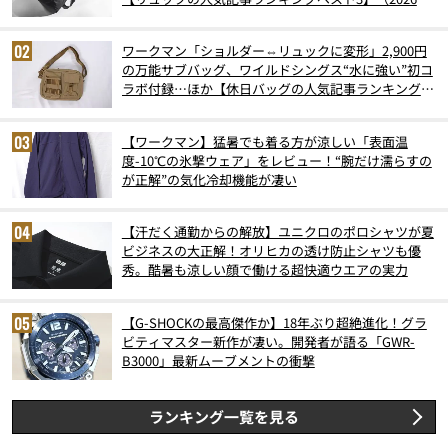
6月版）
ワークマン「ショルダー⇔リュックに変形」2,900円
の万能サブバッグ、ワイルドシングス“水に強い”初コ
ラボ付録…ほか【休日バッグの人気記事ランキングベ
スト3】（2026年6月版）
【ワークマン】猛暑でも着る方が涼しい「表面温
度-10℃の氷撃ウェア」をレビュー！“腕だけ濡らすの
が正解”の気化冷却機能が凄い
【汗だく通勤からの解放】ユニクロのポロシャツが夏
ビジネスの大正解！オリヒカの透け防止シャツも優
秀。酷暑も涼しい顔で働ける超快適ウエアの実力
【G-SHOCKの最高傑作か】18年ぶり超絶進化！グラ
ビティマスター新作が凄い。開発者が語る「GWR-
B3000」最新ムーブメントの衝撃
ランキング一覧を見る