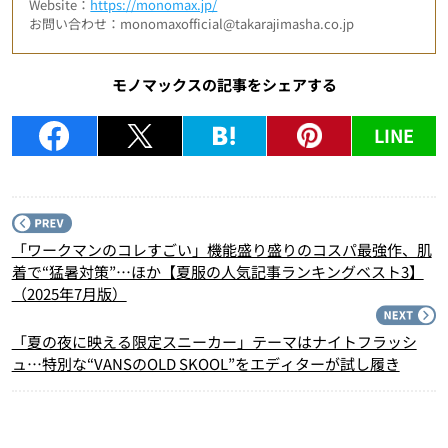
Website：
https://monomax.jp/
お問い合わせ：monomaxofficial@takarajimasha.co.jp
モノマックスの記事をシェアする
LINE
P
「ワークマンのコレすごい」機能盛り盛りのコスパ最強作、肌
着で“猛暑対策”…ほか【夏服の人気記事ランキングベスト3】
（2025年7月版）
N
「夏の夜に映える限定スニーカー」テーマはナイトフラッシ
ュ…特別な“VANSのOLD SKOOL”をエディターが試し履き