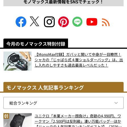
モノマックス最新情報をSNSでチェック！
今月のモノマックス特別付録
【MonoMax付録】ガバッと開いて中身が一目瞭然！
シャカの「じゃばら式４層ショルダーバッグ」は、出
し入れのしやすさも過去最高レベルだった！
モノマックス 人気記事ランキング
ユニクロ「本業メーカー顔負け」奇跡の4,990円、ワ
ークマン「2,500円は反則級」凄い万能バッグ…ほか
【リュックの人気記事ランキングベスト3】（2026年