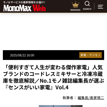
SEARCH
RANKING
2025/08/22 16:00
家電・デジモノ
「便利すぎて人生が変わる傑作家電」人気
ブランドのコードレスミキサーと冷凍冷蔵
庫を徹底解説／No.1モノ雑誌編集長が選ぶ
『センスがいい家電』Vol.4
執筆者：
編集長/奥家慎二