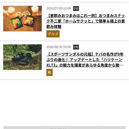
2026/07/09 10:00
PR
【家飲みおつまみはこれ一択】おつまみスナッ
ク不二家「ホームサクッと」で簡単＆極上の家
飲み体験
グルメ
2026/06/30 10:00
PR
【スポーツサンダルの元祖】テバの名作が9年
ぶりの進化！ アップデートした「ハリケーン
XLT3」の魅力を識者があらゆる角度から徹底
解説！
靴