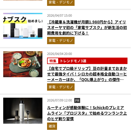
家電・デジモノ
2026/04/07 15:00
【冷蔵庫＆洗濯機が月額1,980円から】アイリ
スオーヤマ初の「家電サブスク」が新生活の初
期費用を劇的に下げる！
家電・デジモノ
2026/04/04 20:00
特集
トレンドモノ3選
【自宅でプロ級ドリップ】豆の計量までおまか
せで最強タイパ！シロカの超本格全自動コーヒ
ーメーカーほか、「QOL爆上がり」の傑作調
理家電3選
家電・デジモノ
2026/07/09 12:00
PR
ルーティンが感動体験に！Schickのプレミア
ムライン「プロジスタ」で始めるワンランク上
のヒゲ剃り習慣
雑貨