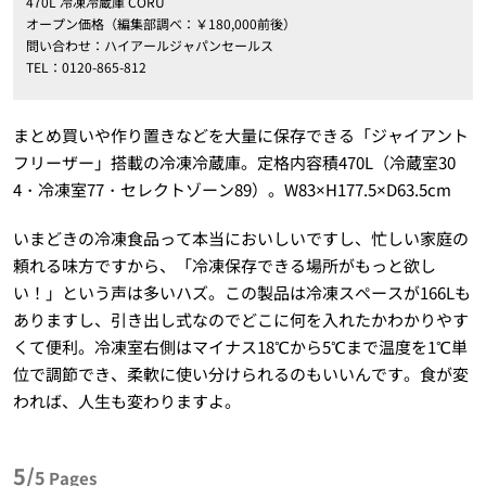
470L 冷凍冷蔵庫 CORU
オープン価格（編集部調べ：￥180,000前後）
問い合わせ：ハイアールジャパンセールス
TEL：0120-865-812
まとめ買いや作り置きなどを大量に保存できる「ジャイアント
フリーザー」搭載の冷凍冷蔵庫。定格内容積470L（冷蔵室30
4・冷凍室77・セレクトゾーン89）。W83×H177.5×D63.5cm
いまどきの冷凍食品って本当においしいですし、忙しい家庭の
頼れる味方ですから、「冷凍保存できる場所がもっと欲し
い！」という声は多いハズ。この製品は冷凍スペースが166Lも
ありますし、引き出し式なのでどこに何を入れたかわかりやす
くて便利。冷凍室右側はマイナス18℃から5℃まで温度を1℃単
位で調節でき、柔軟に使い分けられるのもいいんです。食が変
われば、人生も変わりますよ。
5/
5
Pages