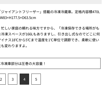
ジャイアントフリーザー」搭載の冷凍冷蔵庫。定格内容積470L
H177.5×D63.5cm
、忙しい家庭の頼れる味方ですから、「冷凍保存できる場所がも
冷凍スペースが166Lもありますし、引き出し式なのでどこに何
イナス18℃から5℃まで温度を1℃単位で調節でき、柔軟に使い
生も変わりますよ。
：冷凍庫部分は圧巻の大容量！
2
3
4
5