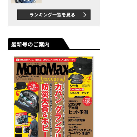
者が語る「GWR-B3000」最
新ムーブメントの衝撃
ランキング一覧を見る
最新号のご案内