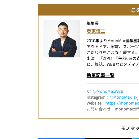
こ
編集長
奥家慎二
2010年よりMonoMax
アウトドア、家電、スポー
こだわりをこよなく愛する。
出演。『ZIP!』『午前0
ビ、雑誌、WEBなどメディ
執筆記事一覧
X：
@MonoMaxWEB
Instagram：
@MonoMax_tkj
Website：
https://monomax.
お問い合わせ：monomaxofficia
モノマ