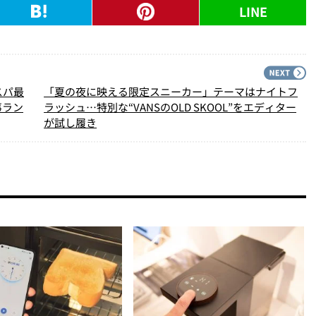
LINE
PREV
N
スパ最
「夏の夜に映える限定スニーカー」テーマはナイトフ
事ラン
ラッシュ…特別な“VANSのOLD SKOOL”をエディター
が試し履き