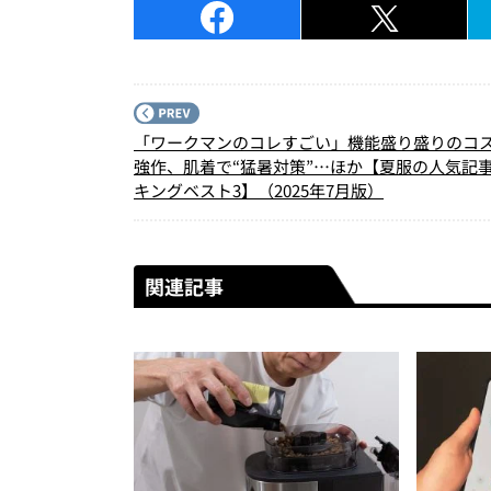
「ワークマンのコレすごい」機能盛り盛りのコ
強作、肌着で“猛暑対策”…ほか【夏服の人気記
キングベスト3】（2025年7月版）
関連記事