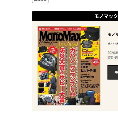
モノマック
モノマ
Mon
202
特別価
モ