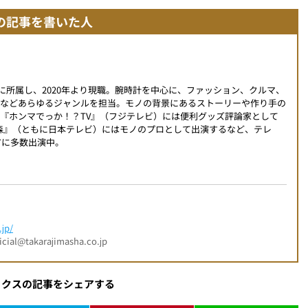
の記事を書いた人
編集部に所属し、2020年より現職。腕時計を中心に、ファッション、クルマ、
ツなどあらゆるジャンルを担当。モノの背景にあるストーリーや作り手の
『ホンマでっか！？TV』（フジテレビ）には便利グッズ評論家として
時の森』（ともに日本テレビ）にはモノのプロとして出演するなど、テレ
アに多数出演中。
jp/
l@takarajimasha.co.jp
ックスの記事をシェアする