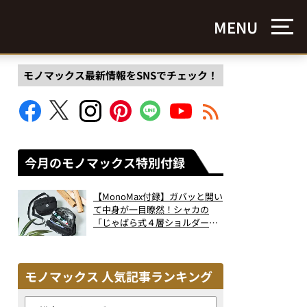
MENU
モノマックス最新情報をSNSでチェック！
今月のモノマックス特別付録
【MonoMax付録】ガバッと開い
て中身が一目瞭然！シャカの
「じゃばら式４層ショルダーバ
ッグ」は、出し入れのしやすさ
も過去最高レベルだった！
モノマックス 人気記事ランキング