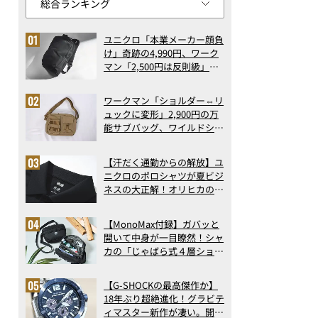
ユニクロ「本業メーカー顔負
け」奇跡の4,990円、ワーク
マン「2,500円は反則級」凄
い万能バッグ…ほか【リュッ
クの人気記事ランキングベス
ワークマン「ショルダー⇔リ
ト3】（2026年6月版）
ュックに変形」2,900円の万
能サブバッグ、ワイルドシン
グス“水に強い”初コラボ付
録…ほか【休日バッグの人気
【汗だく通勤からの解放】ユ
記事ランキングベスト3】
ニクロのポロシャツが夏ビジ
（2026年6月版）
ネスの大正解！オリヒカの透
け防止シャツも優秀。酷暑も
涼しい顔で働ける超快適ウエ
【MonoMax付録】ガバッと
アの実力
開いて中身が一目瞭然！シャ
カの「じゃばら式４層ショル
ダーバッグ」は、出し入れの
しやすさも過去最高レベルだ
【G-SHOCKの最高傑作か】
った！
18年ぶり超絶進化！グラビテ
ィマスター新作が凄い。開発