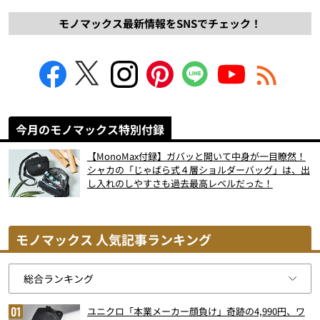
モノマックス最新情報をSNSでチェック！
今月のモノマックス特別付録
【MonoMax付録】ガバッと開いて中身が一目瞭然！
シャカの「じゃばら式４層ショルダーバッグ」は、出
し入れのしやすさも過去最高レベルだった！
モノマックス 人気記事ランキング
ユニクロ「本業メーカー顔負け」奇跡の4,990円、ワ