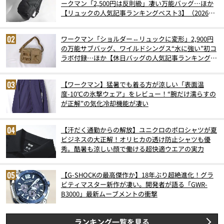
ークマン「2,500円は反則級」凄い万能バッグ…ほか
【リュックの人気記事ランキングベスト3】（2026年
6月版）
ワークマン「ショルダー⇔リュックに変形」2,900円
の万能サブバッグ、ワイルドシングス“水に強い”初コ
ラボ付録…ほか【休日バッグの人気記事ランキングベ
スト3】（2026年6月版）
【ワークマン】猛暑でも着る方が涼しい「表面温
度-10℃の氷撃ウェア」をレビュー！“腕だけ濡らすの
が正解”の気化冷却機能が凄い
【汗だく通勤からの解放】ユニクロのポロシャツが夏
ビジネスの大正解！オリヒカの透け防止シャツも優
秀。酷暑も涼しい顔で働ける超快適ウエアの実力
【G-SHOCKの最高傑作か】18年ぶり超絶進化！グラ
ビティマスター新作が凄い。開発者が語る「GWR-
B3000」最新ムーブメントの衝撃
ランキング一覧を見る