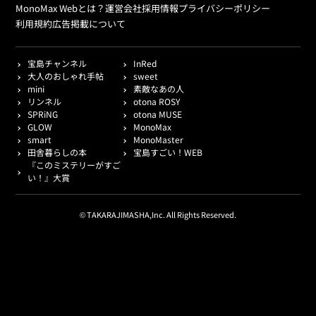
MonoMax Webとは？
運営会社
採用情報
プライバシーポリシー
利用規約
広告掲載について
宝島チャンネル
InRed
大人のおしゃれ手帖
sweet
mini
素敵なあの人
リンネル
otona ROSY
SPRiNG
otona MUSE
GLOW
MonoMax
smart
MonoMaster
田舎暮らしの本
宝島すごい！WEB
『このミステリーがすご
い！』大賞
© TAKARAJIMASHA,Inc. All Rights Reserved.