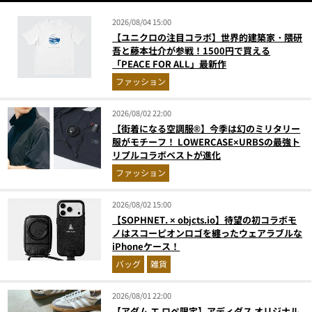
2026/08/04 15:00
【ユニクロの注目コラボ】世界的建築家・隈研
吾と藤本壮介が参戦！1500円で買える
「PEACE FOR ALL」最新作
ファッション
2026/08/02 22:00
【街着になる空調服®】今季は幻のミリタリー
服がモチーフ！ LOWERCASE×URBSの最強ト
リプルコラボベストが進化
ファッション
2026/08/02 15:00
【SOPHNET. × objcts.io】待望の初コラボモ
ノはスコーピオンロゴを纏ったウェアラブルな
iPhoneケース！
バッグ
雑貨
2026/08/01 22:00
【アダム エ ロペ限定】アディダス オリジナル