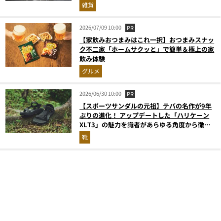
雑貨
2026/07/09 10:00
PR
【家飲みおつまみはこれ一択】おつまみスナッ
ク不二家「ホームサクッと」で簡単＆極上の家
飲み体験
グルメ
2026/06/30 10:00
PR
【スポーツサンダルの元祖】テバの名作が9年
ぶりの進化！ アップデートした「ハリケーン
XLT3」の魅力を識者があらゆる角度から徹底
解説！
靴