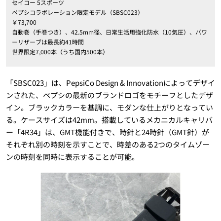
セイコー 5スポーツ
ペプシコラボレーション限定モデル（SBSC023）
￥73,700
自動巻（手巻つき）、42.5mm径、日常生活用強化防水（10気圧）、パワ
ーリザーブは最長約41時間
世界限定7,000本（うち国内500本）
「SBSC023」は、PepsiCo Design & Innovationによってデザイ
ンされた、ペプシの最新のブランドロゴをモチーフとしたデザ
イン。ブラックカラーを基調に、モダンな仕上がりとなってい
る。ケースサイズは42mm。搭載しているメカニカルキャリバ
ー「4R34」は、GMT機能付きで、時針と24時針（GMT針）が
それぞれ別の時刻を示すことで、時差のある2つのタイムゾー
ンの時刻を同時に表示することが可能。