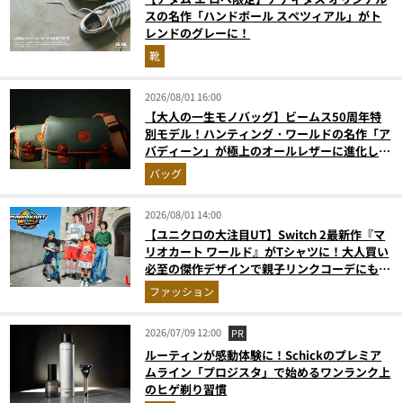
スの名作「ハンドボール スペツィアル」がト
レンドのグレーに！
靴
2026/08/01 16:00
【大人の一生モノバッグ】ビームス50周年特
別モデル！ハンティング・ワールドの名作「ア
バディーン」が極上のオールレザーに進化して
登場
バッグ
2026/08/01 14:00
【ユニクロの大注目UT】Switch 2最新作『マ
リオカート ワールド』がTシャツに！大人買い
必至の傑作デザインで親子リンクコーデにも最
適
ファッション
2026/07/09 12:00
PR
ルーティンが感動体験に！Schickのプレミア
ムライン「プロジスタ」で始めるワンランク上
のヒゲ剃り習慣