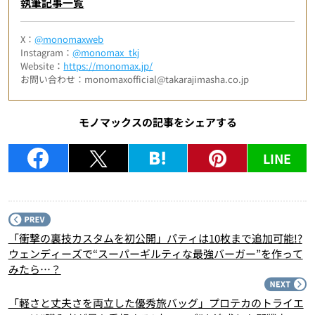
執筆記事一覧
X：
@monomaxweb
Instagram：
@monomax_tkj
Website：
https://monomax.jp/
お問い合わせ：monomaxofficial@takarajimasha.co.jp
モノマックスの記事をシェアする
LINE
P
「衝撃の裏技カスタムを初公開」パティは10枚まで追加可能!?
ウェンディーズで“スーパーギルティな最強バーガー”を作って
みたら…？
N
「軽さと丈夫さを両立した優秀旅バッグ」プロテカのトライエ