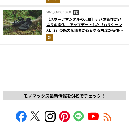
2026/06/30 10:00
PR
【スポーツサンダルの元祖】テバの名作が9年
ぶりの進化！ アップデートした「ハリケーン
XLT3」の魅力を識者があらゆる角度から徹底
解説！
靴
モノマックス最新情報をSNSでチェック！