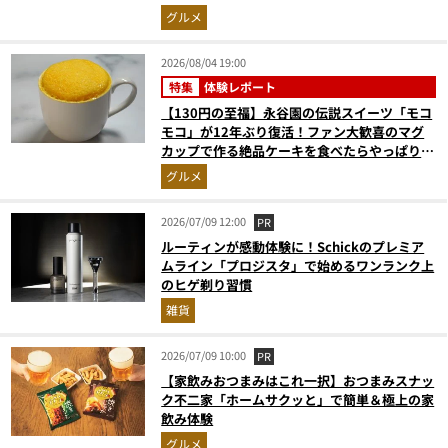
グルメ
2026/08/04 19:00
特集
体験レポート
【130円の至福】永谷園の伝説スイーツ「モコ
モコ」が12年ぶり復活！ファン大歓喜のマグ
カップで作る絶品ケーキを食べたらやっぱり最
高にウマかった
グルメ
2026/07/09 12:00
PR
ルーティンが感動体験に！Schickのプレミア
ムライン「プロジスタ」で始めるワンランク上
のヒゲ剃り習慣
雑貨
2026/07/09 10:00
PR
【家飲みおつまみはこれ一択】おつまみスナッ
ク不二家「ホームサクッと」で簡単＆極上の家
飲み体験
グルメ