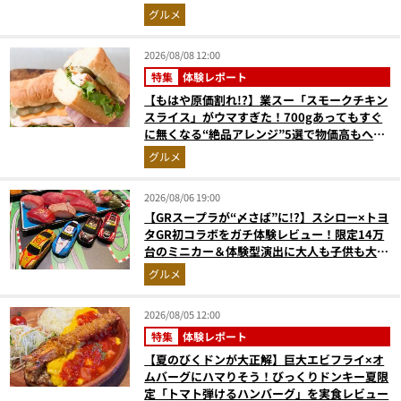
止まらない『かりんとう』」
グルメ
2026/08/08 12:00
特集
体験レポート
【もはや原価割れ!?】業スー「スモークチキン
スライス」がウマすぎた！700gあってもすぐ
に無くなる“絶品アレンジ”5選で物価高もへっ
ちゃら
グルメ
2026/08/06 19:00
【GRスープラが“〆さば”に!?】スシロー×トヨ
タGR初コラボをガチ体験レビュー！限定14万
台のミニカー＆体験型演出に大人も子供も大興
奮間違いなし
グルメ
2026/08/05 12:00
特集
体験レポート
【夏のびくドンが大正解】巨大エビフライ×オ
ムバーグにハマりそう！びっくりドンキー夏限
定「トマト弾けるハンバーグ」を実食レビュー