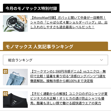
今月のモノマックス特別付録
【MonoMax付録】ガバッと開いて中身が一目瞭然！
シャカの「じゃばら式４層ショルダーバッグ」は、出
し入れのしやすさも過去最高レベルだった！
モノマックス 人気記事ランキング
【ワークマンの1,590円冷感デニム】vsユニクロ・無
印で比較！猛暑を乗り切る“涼感ロングパンツ”3選を
徹底解剖。接触冷感から綿100%まで決定版
【汗だく通勤からの解放】ユニクロのポロシャツが夏
ビジネスの大正解！オリヒカの透け防止シャツも優
秀。酷暑も涼しい顔で働ける超快適ウエアの実力