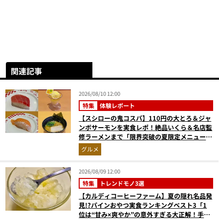
関連記事
2026/08/10 12:00
特集
体験レポート
【スシローの鬼コスパ】110円の大とろ＆ジャ
ンボサーモンを実食レポ！絶品いくら＆名店監
修ラーメンまで「限界突破の夏限定メニュー」
12品
グルメ
2026/08/09 12:00
特集
トレンドモノ3選
【カルディコーヒーファーム】夏の隠れ名品発
見!?パインおやつ実食ランキングベスト3「1
位は“甘み×爽やか”の意外すぎる大正解！手が