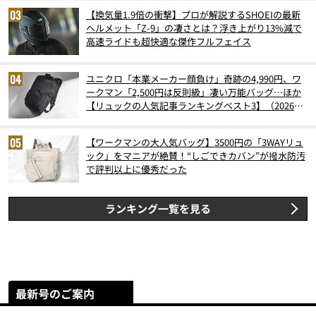
【換気量1.9倍の衝撃】プロが解説するSHOEIの最新
ヘルメット「Z-9」の凄さとは？浮き上がり13%減で
高速ライドも超快適な傑作フルフェイス
ユニクロ「本業メーカー顔負け」奇跡の4,990円、ワ
ークマン「2,500円は反則級」凄い万能バッグ…ほか
【リュックの人気記事ランキングベスト3】（2026年
6月版）
【ワークマンの大人気バッグ】3500円の「3WAYリュ
ック」をマニアが絶賛！“しごできカバン”が撥水防汚
で評判以上に優秀だった
ランキング一覧を見る
最新号のご案内