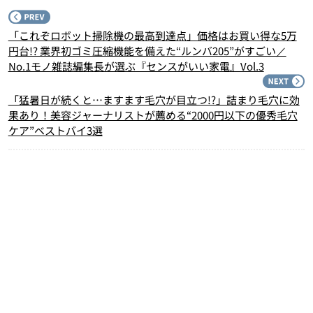
P
「これぞロボット掃除機の最高到達点」価格はお買い得な5万
円台!? 業界初ゴミ圧縮機能を備えた“ルンバ205”がすごい／
No.1モノ雑誌編集長が選ぶ『センスがいい家電』Vol.3
N
「猛暑日が続くと…ますます毛穴が目立つ!?」詰まり毛穴に効
果あり！美容ジャーナリストが薦める“2000円以下の優秀毛穴
ケア”ベストバイ3選