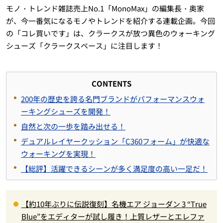
モノ・トレンド雑誌売上No.1「MonoMax」の編集長・奥家
が、今一番気になるモノやトレンドを紹介する連載企画。今回
の「コレ買いです」は、クラークスが放つ異色のウォーキング
シューズ「クラークスペース」に注目します！
CONTENTS
200年の歴史を誇る名門ブランドがパフォーマンスウォ
ーキングシューズを開発！
自然と次の一歩を踏み出せる！
デュアルレイヤークッション「C360フォーム」が快適な
ウォーキングを実現！
【総評】活躍できるシーンが多く満足度の高い一足だ！
【約10年ぶりに伝説復刻】名機エア ジョーダン 3 “True
Blue”をエディターが試し履き！上質レザーとエレファ