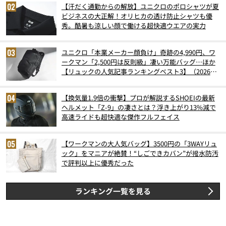
【汗だく通勤からの解放】ユニクロのポロシャツが夏
ビジネスの大正解！オリヒカの透け防止シャツも優
秀。酷暑も涼しい顔で働ける超快適ウエアの実力
ユニクロ「本業メーカー顔負け」奇跡の4,990円、ワ
ークマン「2,500円は反則級」凄い万能バッグ…ほか
【リュックの人気記事ランキングベスト3】（2026年
6月版）
【換気量1.9倍の衝撃】プロが解説するSHOEIの最新
ヘルメット「Z-9」の凄さとは？浮き上がり13%減で
高速ライドも超快適な傑作フルフェイス
【ワークマンの大人気バッグ】3500円の「3WAYリュ
ック」をマニアが絶賛！“しごできカバン”が撥水防汚
で評判以上に優秀だった
ランキング一覧を見る