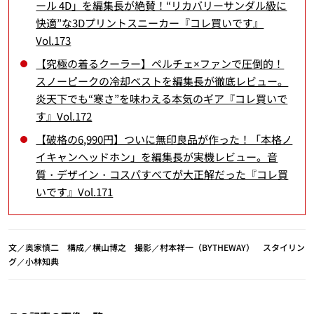
ール 4D」を編集長が絶賛！“リカバリーサンダル級に
快適”な3Dプリントスニーカー『コレ買いです』
Vol.173
【究極の着るクーラー】ペルチェ×ファンで圧倒的！
スノーピークの冷却ベストを編集長が徹底レビュー。
炎天下でも“寒さ”を味わえる本気のギア『コレ買いで
す』Vol.172
【破格の6,990円】ついに無印良品が作った！「本格ノ
イキャンヘッドホン」を編集長が実機レビュー。音
質・デザイン・コスパすべてが大正解だった『コレ買
いです』Vol.171
文／奥家慎二 構成／横山博之 撮影／村本祥一（BYTHEWAY） スタイリン
グ／小林知典