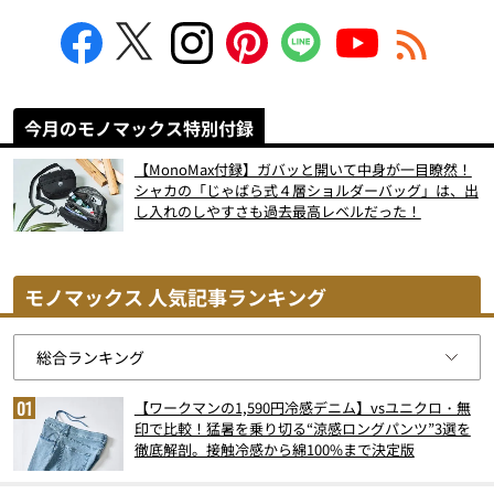
今月のモノマックス特別付録
【MonoMax付録】ガバッと開いて中身が一目瞭然！
シャカの「じゃばら式４層ショルダーバッグ」は、出
し入れのしやすさも過去最高レベルだった！
モノマックス 人気記事ランキング
【ワークマンの1,590円冷感デニム】vsユニクロ・無
印で比較！猛暑を乗り切る“涼感ロングパンツ”3選を
徹底解剖。接触冷感から綿100%まで決定版