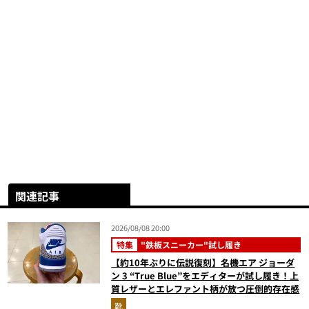
関連記事
2026/08/08 20:00
特集
"鉄板スニーカー"試し履き
【約10年ぶりに伝説復刻】名機エア ジョーダ
ン 3 “True Blue”をエディターが試し履き！上
質レザーとエレファント柄が放つ圧倒的存在感
靴