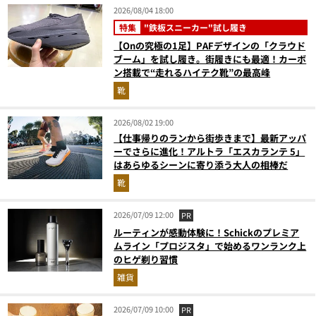
2026/08/04 18:00
特集
"鉄板スニーカー"試し履き
【Onの究極の1足】PAFデザインの「クラウド
ブーム」を試し履き。街履きにも最適！カーボ
ン搭載で“走れるハイテク靴”の最高峰
靴
2026/08/02 19:00
【仕事帰りのランから街歩きまで】最新アッパ
ーでさらに進化！アルトラ「エスカランテ 5」
はあらゆるシーンに寄り添う大人の相棒だ
靴
2026/07/09 12:00
PR
ルーティンが感動体験に！Schickのプレミア
ムライン「プロジスタ」で始めるワンランク上
のヒゲ剃り習慣
雑貨
2026/07/09 10:00
PR