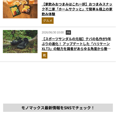
【家飲みおつまみはこれ一択】おつまみスナッ
ク不二家「ホームサクッと」で簡単＆極上の家
飲み体験
グルメ
2026/06/30 10:00
PR
【スポーツサンダルの元祖】テバの名作が9年
ぶりの進化！ アップデートした「ハリケーン
XLT3」の魅力を識者があらゆる角度から徹底
解説！
靴
モノマックス最新情報をSNSでチェック！