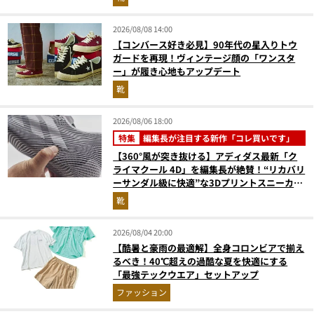
2026/08/08 14:00
【コンバース好き必見】90年代の星入りトウ
ガードを再現！ヴィンテージ顔の「ワンスタ
ー」が履き心地もアップデート
靴
2026/08/06 18:00
特集
編集長が注目する新作「コレ買いです」
【360°風が突き抜ける】アディダス最新「ク
ライマクール 4D」を編集長が絶賛！“リカバリ
ーサンダル級に快適”な3Dプリントスニーカー
『コレ買いです』Vol.173
靴
2026/08/04 20:00
【酷暑と豪雨の最適解】全身コロンビアで揃え
るべき！40℃超えの過酷な夏を快適にする
「最強テックウエア」セットアップ
ファッション