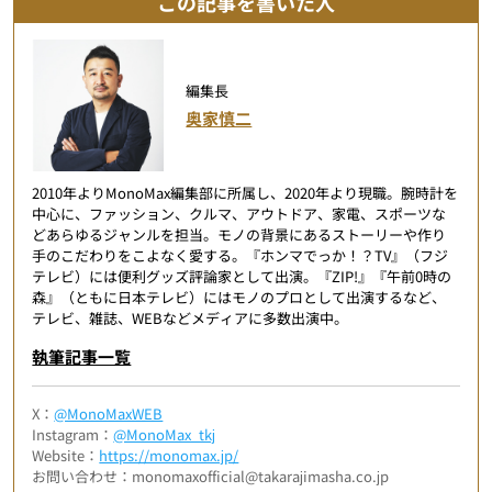
この記事を書いた人
編集長
奥家慎二
2010年よりMonoMax編集部に所属し、2020年より現職。腕時計を
中心に、ファッション、クルマ、アウトドア、家電、スポーツな
どあらゆるジャンルを担当。モノの背景にあるストーリーや作り
手のこだわりをこよなく愛する。『ホンマでっか！？TV』（フジ
テレビ）には便利グッズ評論家として出演。『ZIP!』『午前0時の
森』（ともに日本テレビ）にはモノのプロとして出演するなど、
テレビ、雑誌、WEBなどメディアに多数出演中。
執筆記事一覧
X：
@MonoMaxWEB
Instagram：
@MonoMax_tkj
Website：
https://monomax.jp/
お問い合わせ：monomaxofficial@takarajimasha.co.jp