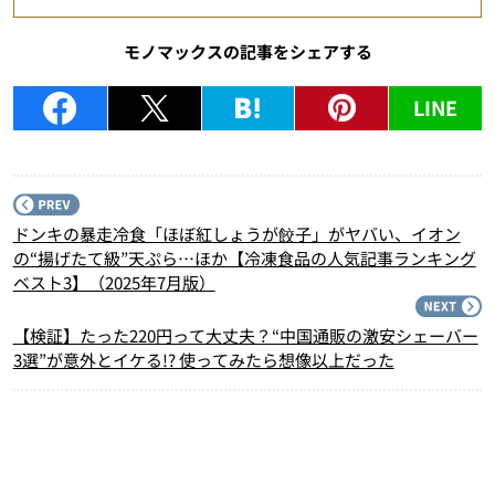
モノマックスの記事をシェアする
LINE
P
ドンキの暴走冷食「ほぼ紅しょうが餃子」がヤバい、イオン
の“揚げたて級”天ぷら…ほか【冷凍食品の人気記事ランキング
ベスト3】（2025年7月版）
N
【検証】たった220円って大丈夫？“中国通販の激安シェーバー
3選”が意外とイケる!? 使ってみたら想像以上だった