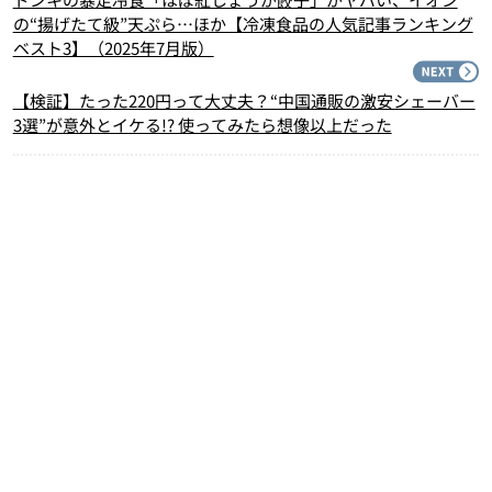
の“揚げたて級”天ぷら…ほか【冷凍食品の人気記事ランキング
ベスト3】（2025年7月版）
N
【検証】たった220円って大丈夫？“中国通販の激安シェーバー
3選”が意外とイケる!? 使ってみたら想像以上だった