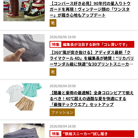
【コンバース好き必見】90年代の星入りトウ
ガードを再現！ヴィンテージ顔の「ワンスタ
ー」が履き心地もアップデート
靴
2026/08/06 18:00
特集
編集長が注目する新作「コレ買いです」
【360°風が突き抜ける】アディダス最新「ク
ライマクール 4D」を編集長が絶賛！“リカバリ
ーサンダル級に快適”な3Dプリントスニーカー
『コレ買いです』Vol.173
靴
2026/08/04 20:00
【酷暑と豪雨の最適解】全身コロンビアで揃え
るべき！40℃超えの過酷な夏を快適にする
「最強テックウエア」セットアップ
ファッション
2026/08/04 18:00
特集
"鉄板スニーカー"試し履き