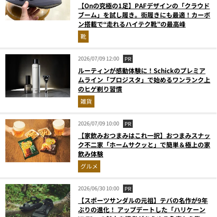
【Onの究極の1足】PAFデザインの「クラウド
ブーム」を試し履き。街履きにも最適！カーボ
ン搭載で“走れるハイテク靴”の最高峰
靴
2026/07/09 12:00
PR
ルーティンが感動体験に！Schickのプレミア
ムライン「プロジスタ」で始めるワンランク上
のヒゲ剃り習慣
雑貨
2026/07/09 10:00
PR
【家飲みおつまみはこれ一択】おつまみスナッ
ク不二家「ホームサクッと」で簡単＆極上の家
飲み体験
グルメ
2026/06/30 10:00
PR
【スポーツサンダルの元祖】テバの名作が9年
ぶりの進化！ アップデートした「ハリケーン