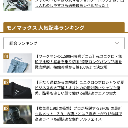
し入れのしやすさも過去最高レベルだった！
モノマックス 人気記事ランキング
【ワークマンの1,590円冷感デニム】vsユニクロ・無
印で比較！猛暑を乗り切る“涼感ロングパンツ”3選を
徹底解剖。接触冷感から綿100%まで決定版
【汗だく通勤からの解放】ユニクロのポロシャツが夏
ビジネスの大正解！オリヒカの透け防止シャツも優
秀。酷暑も涼しい顔で働ける超快適ウエアの実力
【換気量1.9倍の衝撃】プロが解説するSHOEIの最新
ヘルメット「Z-9」の凄さとは？浮き上がり13%減で
高速ライドも超快適な傑作フルフェイス