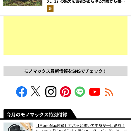
XLT3」の魅力を識者があらゆる角度から徹底
解説！
靴
モノマックス最新情報をSNSでチェック！
今月のモノマックス特別付録
【MonoMax付録】ガバッと開いて中身が一目瞭然！
シャカの「じゃばら式４層ショルダーバッグ」は、出