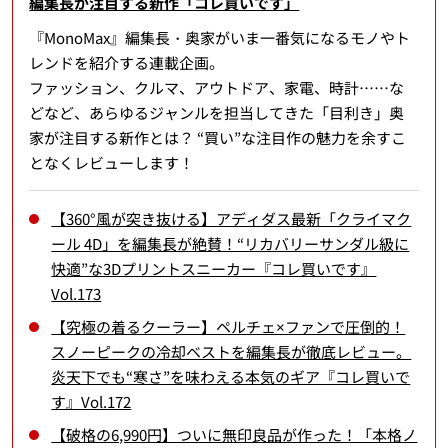
編集長が注目する新作「コレ買いです」
『MonoMax』編集長・奥家がいま一番気になるモノやト
レンドを紹介する連載企画。
ファッション、クルマ、アウトドア、家電、時計……な
どなど、あらゆるジャンルを担当してきた「目利き」奥
家が注目する新作とは？ “買い”な注目作の魅力を余すこ
となくレビューします！
【360°風が突き抜ける】アディダス最新「クライマク
ール 4D」を編集長が絶賛！“リカバリーサンダル級に
快適”な3Dプリントスニーカー『コレ買いです』
Vol.173
【究極の着るクーラー】ペルチェ×ファンで圧倒的！
スノーピークの冷却ベストを編集長が徹底レビュー。
炎天下でも“寒さ”を味わえる本気のギア『コレ買いで
す』Vol.172
【破格の6,990円】ついに無印良品が作った！「本格ノ