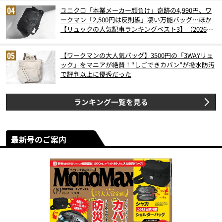
ユニクロ「本業メーカー顔負け」奇跡の4,990円、ワ
ークマン「2,500円は反則級」凄い万能バッグ…ほか
【リュックの人気記事ランキングベスト3】（2026年
6月版）
【ワークマンの大人気バッグ】3500円の「3WAYリュ
ック」をマニアが絶賛！“しごできカバン”が撥水防汚
で評判以上に優秀だった
ランキング一覧を見る
最新号のご案内