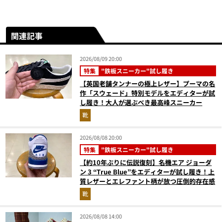
関連記事
2026/08/09 20:00
特集
"鉄板スニーカー"試し履き
【英国老舗タンナーの極上レザー】プーマの名
作「スウェード」特別モデルをエディターが試
し履き！大人が選ぶべき最高峰スニーカー
靴
2026/08/08 20:00
特集
"鉄板スニーカー"試し履き
【約10年ぶりに伝説復刻】名機エア ジョーダ
ン 3 “True Blue”をエディターが試し履き！上
質レザーとエレファント柄が放つ圧倒的存在感
靴
2026/08/08 14:00