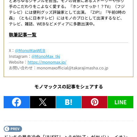
どあらゆるジャンルを担当。モノの背景にあるストーリーや作り
手のこだわりをこよなく愛する。『ホンマでっか！？TV』（フジ
テレビ）には便利グッズ評論家として出演。『ZIP!』『午前0時の
森』（ともに日本テレビ）にはモノのプロとして出演するなど、
テレビ、雑誌、WEBなどメディアに多数出演中。
執筆記事一覧
X：
@MonoMaxWEB
Instagram：
@MonoMax_tkj
Website：
https://monomax.jp/
お問い合わせ：monomaxofficial@takarajimasha.co.jp
モノマックスの記事をシェアする
LINE
P
ドンキの暴走冷食「ほぼ紅しょうが餃子」がヤバい、イオン