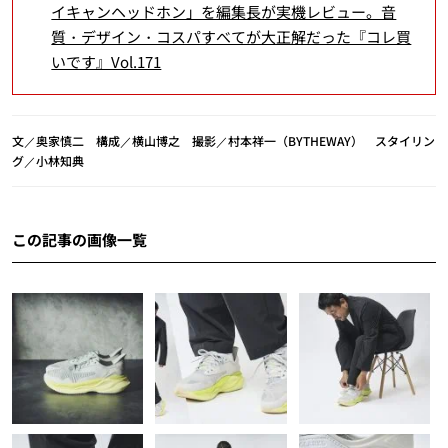
イキャンヘッドホン」を編集長が実機レビュー。音
質・デザイン・コスパすべてが大正解だった『コレ買
いです』Vol.171
文／奥家慎二 構成／横山博之 撮影／村本祥一（BYTHEWAY） スタイリン
グ／小林知典
この記事の画像一覧