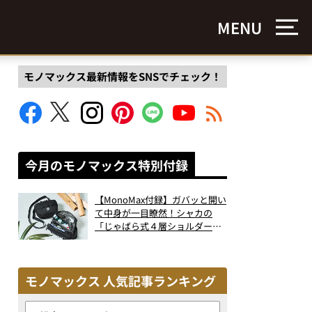
MENU
モノマックス最新情報をSNSでチェック！
今月のモノマックス特別付録
【MonoMax付録】ガバッと開い
て中身が一目瞭然！シャカの
「じゃばら式４層ショルダーバ
ッグ」は、出し入れのしやすさ
も過去最高レベルだった！
モノマックス 人気記事ランキング