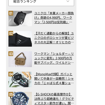
ユニクロ「本業メーカー顔負
け」奇跡の4,990円、ワーク
マン「2,500円は反則級」凄
い万能バッグ…ほか【リュッ
クの人気記事ランキングベス
【汗だく通勤からの解放】ユ
ト3】（2026年6月版）
ニクロのポロシャツが夏ビジ
ネスの大正解！オリヒカの透
け防止シャツも優秀。酷暑も
涼しい顔で働ける超快適ウエ
ワークマン「ショルダー⇔リ
アの実力
ュックに変形」2,900円の万
能サブバッグ、ワイルドシン
グス“水に強い”初コラボ付
録…ほか【休日バッグの人気
【MonoMax付録】ガバッと
記事ランキングベスト3】
開いて中身が一目瞭然！シャ
（2026年6月版）
カの「じゃばら式４層ショル
ダーバッグ」は、出し入れの
しやすさも過去最高レベルだ
【G-SHOCKの最高傑作か】
った！
18年ぶり超絶進化！グラビテ
ィマスター新作が凄い。開発