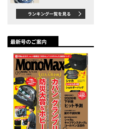
者が語る「GWR-B3000」最
新ムーブメントの衝撃
ランキング一覧を見る
最新号のご案内