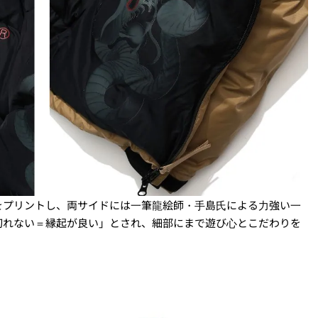
をプリントし、両サイドには⼀筆⿓絵師・⼿島⽒による⼒強い⼀
切れない＝縁起が良い」とされ、細部にまで遊び⼼とこだわりを