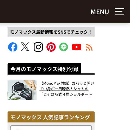
MENU
モノマックス最新情報をSNSでチェック！
今月のモノマックス特別付録
【MonoMax付録】ガバッと開い
て中身が一目瞭然！シャカの
「じゃばら式４層ショルダーバ
ッグ」は、出し入れのしやすさ
も過去最高レベルだった！
モノマックス 人気記事ランキング