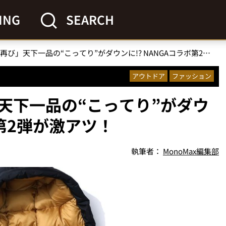
ING
SEARCH
「即完売コラボ再び」天下一品の“こってり”がダウンに!? NANGAコラボ第2弾が激アツ！
アウトドア
ファッション
天下一品の“こってり”がダウ
ボ第2弾が激アツ！
執筆者：
MonoMax編集部