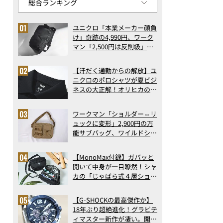
ユニクロ「本業メーカー顔負
け」奇跡の4,990円、ワーク
マン「2,500円は反則級」凄
い万能バッグ…ほか【リュッ
クの人気記事ランキングベス
【汗だく通勤からの解放】ユ
ト3】（2026年6月版）
ニクロのポロシャツが夏ビジ
ネスの大正解！オリヒカの透
け防止シャツも優秀。酷暑も
涼しい顔で働ける超快適ウエ
ワークマン「ショルダー⇔リ
アの実力
ュックに変形」2,900円の万
能サブバッグ、ワイルドシン
グス“水に強い”初コラボ付
録…ほか【休日バッグの人気
【MonoMax付録】ガバッと
記事ランキングベスト3】
開いて中身が一目瞭然！シャ
（2026年6月版）
カの「じゃばら式４層ショル
ダーバッグ」は、出し入れの
しやすさも過去最高レベルだ
【G-SHOCKの最高傑作か】
った！
18年ぶり超絶進化！グラビテ
ィマスター新作が凄い。開発