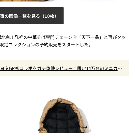
事の画像一覧を見る（10枚）
都北⽩川発祥の中華そば専⾨チェーン店「天下⼀品」と再びタッ
て限定コレクションの予約販売をスタートした。
×トヨタGR初コラボをガチ体験レビュー！限定14万台のミニカー
なし