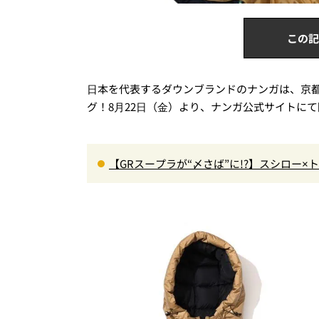
この記
⽇本を代表するダウンブランドのナンガは、京
グ！8⽉22⽇（⾦）より、ナンガ公式サイトに
【GRスープラが“〆さば”に!?】スシロー
＆体験型演出に大人も子供も大興奮間違い