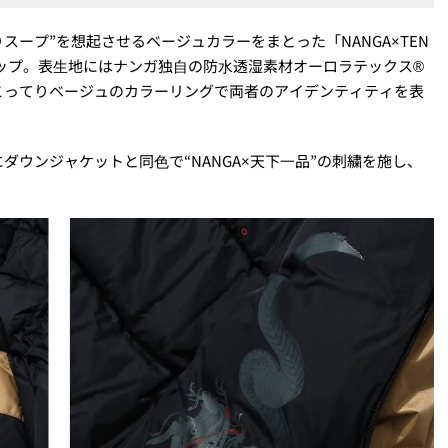
スープ”を想起させるベージュカラーをまとった「NANGA×TEN
T」がラインナップ。表⽣地にはナンガ独⾃の防⽔透湿素材オーロラテックス®
こってりベージュのカラーリングで両者のアイデンティティを表
ウンジャケットと同⾊で“NANGA×天下⼀品”の刺繍を施し、