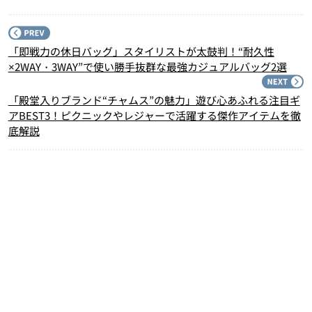
P
「即戦力の休日バッグ」スタイリストが太鼓判！“耐久性
×2WAY・3WAY”で使い勝手抜群な最強カジュアルバッグ2選
N
「殿堂入りブランド“チャムス”の魅力」遊び心あふれる注目ギ
アBEST3！ピクニックやレジャーで活躍する傑作アイテムを徹
底解説