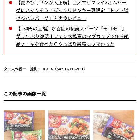
【夏のびくドンが大正解】巨大エビフライ×オムバー
グにハマりそう！びっくりドンキー夏限定「トマト弾
けるハンバーグ」を実食レビュー
【130円の至福】永谷園の伝説スイーツ「モコモコ」
が12年ぶり復活！ファン大歓喜のマグカップで作る絶
品ケーキを食べたらやっぱり最高にウマかった
文／矢作優一 撮影／ULALA（SIESTA PLANET）
この記事の画像一覧