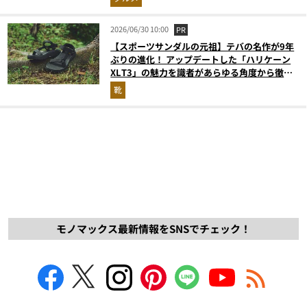
2026/06/30 10:00
PR
【スポーツサンダルの元祖】テバの名作が9年
ぶりの進化！ アップデートした「ハリケーン
XLT3」の魅力を識者があらゆる角度から徹底
解説！
靴
モノマックス最新情報をSNSでチェック！