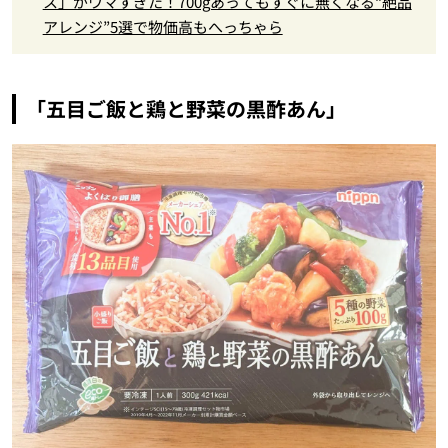
ス」がウマすぎた！700gあってもすぐに無くなる“絶品
アレンジ”5選で物価高もへっちゃら
「五目ご飯と鶏と野菜の黒酢あん」