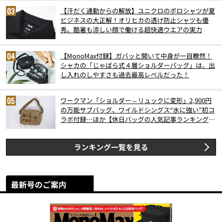
【汗だく通勤からの解放】ユニクロのポロシャツが夏
ビジネスの大正解！オリヒカの透け防止シャツも優
秀。酷暑も涼しい顔で働ける超快適ウエアの実力
【MonoMax付録】ガバッと開いて中身が一目瞭然！
シャカの「じゃばら式４層ショルダーバッグ」は、出
し入れのしやすさも過去最高レベルだった！
ワークマン「ショルダー⇔リュックに変形」2,900円
の万能サブバッグ、ワイルドシングス“水に強い”初コ
ラボ付録…ほか【休日バッグの人気記事ランキングベ
スト3】（2026年6月版）
ランキング一覧を見る
最新号のご案内