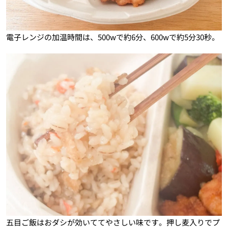
電子レンジの加温時間は、500wで約6分、600wで約5分30秒。
五目ご飯はおダシが効いててやさしい味です。押し麦入りでプ