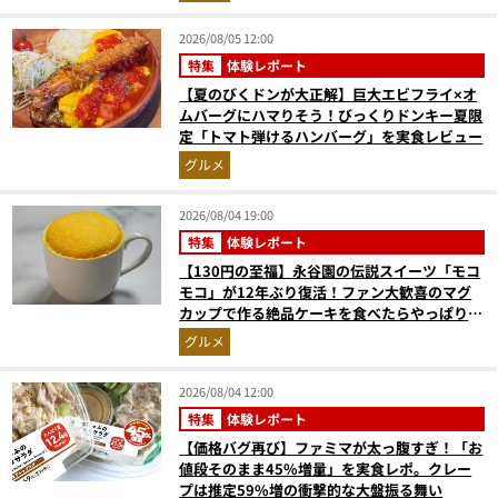
2026/08/05 12:00
特集
体験レポート
【夏のびくドンが大正解】巨大エビフライ×オ
ムバーグにハマりそう！びっくりドンキー夏限
定「トマト弾けるハンバーグ」を実食レビュー
グルメ
2026/08/04 19:00
特集
体験レポート
【130円の至福】永谷園の伝説スイーツ「モコ
モコ」が12年ぶり復活！ファン大歓喜のマグ
カップで作る絶品ケーキを食べたらやっぱり最
高にウマかった
グルメ
2026/08/04 12:00
特集
体験レポート
【価格バグ再び】ファミマが太っ腹すぎ！「お
値段そのまま45%増量」を実食レポ。クレー
プは推定59%増の衝撃的な大盤振る舞い