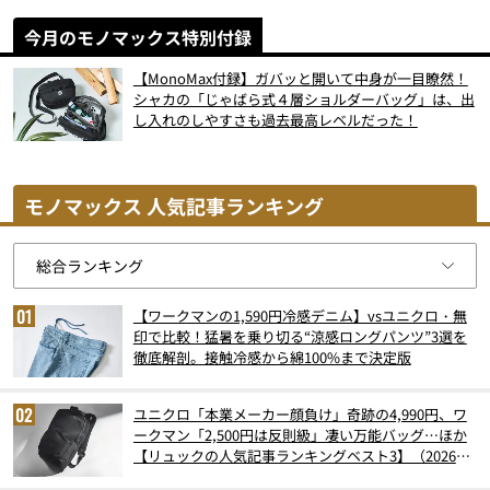
今月のモノマックス特別付録
【MonoMax付録】ガバッと開いて中身が一目瞭然！
シャカの「じゃばら式４層ショルダーバッグ」は、出
し入れのしやすさも過去最高レベルだった！
モノマックス 人気記事ランキング
【ワークマンの1,590円冷感デニム】vsユニクロ・無
印で比較！猛暑を乗り切る“涼感ロングパンツ”3選を
徹底解剖。接触冷感から綿100%まで決定版
ユニクロ「本業メーカー顔負け」奇跡の4,990円、ワ
ークマン「2,500円は反則級」凄い万能バッグ…ほか
【リュックの人気記事ランキングベスト3】（2026年
6月版）