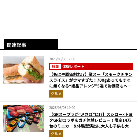
関連記事
2026/08/08 12:00
特集
体験レポート
【もはや原価割れ!?】業スー「スモークチキン
スライス」がウマすぎた！700gあってもすぐ
に無くなる“絶品アレンジ”5選で物価高もへっ
ちゃら
グルメ
2026/08/06 19:00
【GRスープラが“〆さば”に!?】スシロー×トヨ
タGR初コラボをガチ体験レビュー！限定14万
台のミニカー＆体験型演出に大人も子供も大興
奮間違いなし
グルメ