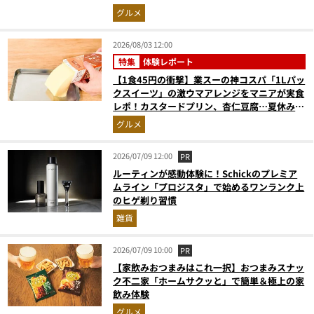
グルメ
2026/08/03 12:00
特集
体験レポート
【1食45円の衝撃】業スーの神コスパ「1Lパッ
クスイーツ」の激ウマアレンジをマニアが実食
レポ！カスタードプリン、杏仁豆腐…夏休みの
おやつに最強すぎた
グルメ
2026/07/09 12:00
PR
ルーティンが感動体験に！Schickのプレミア
ムライン「プロジスタ」で始めるワンランク上
のヒゲ剃り習慣
雑貨
2026/07/09 10:00
PR
【家飲みおつまみはこれ一択】おつまみスナッ
ク不二家「ホームサクッと」で簡単＆極上の家
飲み体験
グルメ