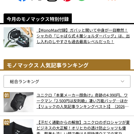
今月のモノマックス特別付録
【MonoMax付録】ガバッと開いて中身が一目瞭然！
シャカの「じゃばら式４層ショルダーバッグ」は、出
し入れのしやすさも過去最高レベルだった！
モノマックス 人気記事ランキング
ユニクロ「本業メーカー顔負け」奇跡の4,990円、ワ
ークマン「2,500円は反則級」凄い万能バッグ…ほか
【リュックの人気記事ランキングベスト3】（2026年
6月版）
【汗だく通勤からの解放】ユニクロのポロシャツが夏
ビジネスの大正解！オリヒカの透け防止シャツも優
秀。酷暑も涼しい顔で働ける超快適ウエアの実力