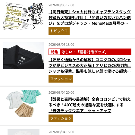
2026/08/06 17:00
【明日発売】シャカ付録もキャプテンスタッグ
付録も大特集も注目！「間違いのないカバン選
び」をプロがジャッジ・MonoMax9月号の目
次を公開
トピックス
2026/08/05 18:00
特集
涼しい！「猛暑対策グッズ」
【汗だく通勤からの解放】ユニクロのポロシャ
ツが夏ビジネスの大正解！オリヒカの透け防止
シャツも優秀。酷暑も涼しい顔で働ける超快適
ウエアの実力
ファッション
2026/08/04 20:00
【酷暑と豪雨の最適解】全身コロンビアで揃え
るべき！40℃超えの過酷な夏を快適にする
「最強テックウエア」セットアップ
ファッション
2026/08/04 15:00