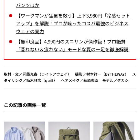
パンツほか
【ワークマンが猛暑を救う】上下3,980円「冷感セット
アップ」を解説！プロが唸ったコスパ最強のビジネス
ウェアの実力
【無印良品】4,990円のスニサンが傑作級！プロ絶賛
「蒸れない＆疲れない」モードな夏の一足を徹底解説
取材・文／岡藤充泰（ライトアウェイ） 撮影／村本祥一（BYTHEWAY） ス
タイリング／栃木雅広（quilt） ヘアメイク／萩原典幸 モデル／タカシ
この記事の画像一覧