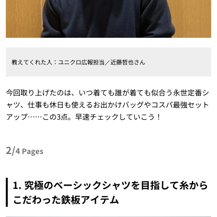
教えてくれた人：ユニクロ広報担当／近藤哲也さん
今回取り上げたのは、
いつ着ても誰が着ても似合う
永世定番シ
ャツ、
仕事も休日も使える
お出かけバッグやコスパ最強セット
アップ……この
3
点
。早速チェックしていこう！
2/
4
Pages
1.
究極のベーシックシャツを目指して糸から
こだわった鉄板アイテム