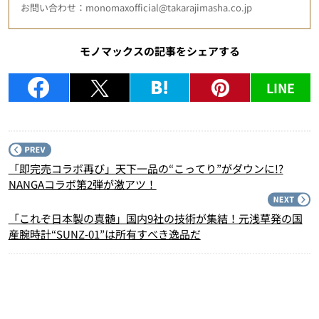
お問い合わせ：monomaxofficial@takarajimasha.co.jp
モノマックスの記事をシェアする
LINE
P
「即完売コラボ再び」天下一品の“こってり”がダウンに!?
NANGAコラボ第2弾が激アツ！
N
「これぞ日本製の真髄」国内9社の技術が集結！元浅草発の国
産腕時計“SUNZ‑01”は所有すべき逸品だ