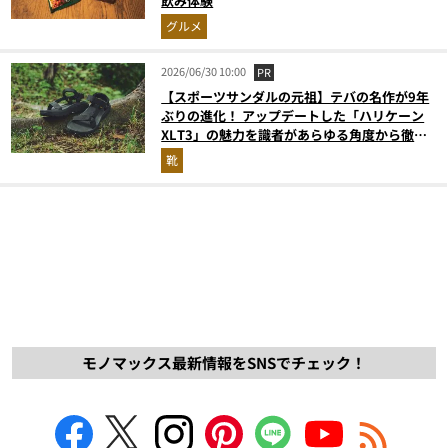
飲み体験
グルメ
2026/06/30 10:00
PR
【スポーツサンダルの元祖】テバの名作が9年
ぶりの進化！ アップデートした「ハリケーン
XLT3」の魅力を識者があらゆる角度から徹底
解説！
靴
モノマックス最新情報をSNSでチェック！