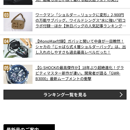
ワークマン「ショルダー⇔リュックに変形」2,900円
の万能サブバッグ、ワイルドシングス“水に強い”初コ
ラボ付録…ほか【休日バッグの人気記事ランキングベ
スト3】（2026年6月版）
【MonoMax付録】ガバッと開いて中身が一目瞭然！
シャカの「じゃばら式４層ショルダーバッグ」は、出
し入れのしやすさも過去最高レベルだった！
【G-SHOCKの最高傑作か】18年ぶり超絶進化！グラ
ビティマスター新作が凄い。開発者が語る「GWR-
B3000」最新ムーブメントの衝撃
ランキング一覧を見る
最新号のご案内