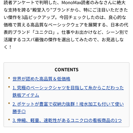
読者アンケートで判明した、MonoMax読者のみなさんに絶大
な支持を誇る“殿堂入り”ブランドから、特にご注目いただきた
い傑作を3品ピックアップ。今回チェックしたのは、良心的な
価格で買える高品質なベーシックウェアを展開する、日本の代
表的ブランド「ユニクロ」。仕事やお出かけなど、シーン別で
活躍するコスパ最強の傑作を選出してみたので、お見逃しな
く！
CONTENTS
世界が認めた高品質＆低価格
1.
究極のベーシックシャツを目指して糸からこだわった
鉄板アイテム
2.
ポケットが豊富で収納力抜群
！
撥水加工も付いて使い
勝手◎
3.
伸縮、軽量、速乾性があるユニクロの看板商品の1つ