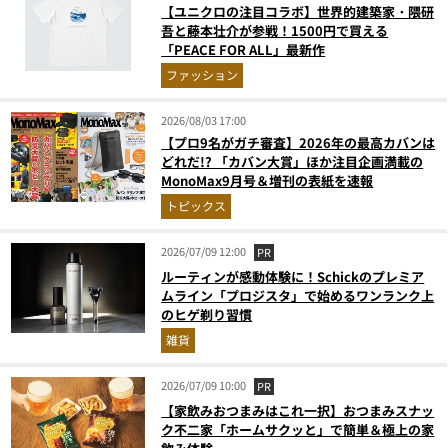
【ユニクロの注目コラボ】世界的建築家・隈研
吾と藤本壮介が参戦！1500円で買える
「PEACE FOR ALL」最新作
ファッション
2026/08/03 17:00
【プロ9名がガチ審査】2026年の最高カバンは
どれだ!? 「カバン大賞」ほか注目企画満載の
MonoMax9月号＆増刊の表紙を速報
トピックス
2026/07/09 12:00
PR
ルーティンが感動体験に！Schickのプレミア
ムライン「プロジスタ」で始めるワンランク上
のヒゲ剃り習慣
雑貨
2026/07/09 10:00
PR
【家飲みおつまみはこれ一択】おつまみスナッ
ク不二家「ホームサクッと」で簡単＆極上の家