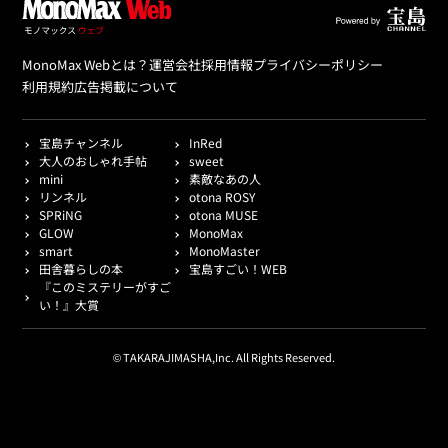
MonoMax Webとは？
運営会社
採用情報
プライバシーポリシー
利用規約
広告掲載について
宝島チャンネル
InRed
大人のおしゃれ手帖
sweet
mini
素敵なあの人
リンネル
otona ROSY
SPRiNG
otona MUSE
GLOW
MonoMax
smart
MonoMaster
田舎暮らしの本
宝島すごい！WEB
『このミステリーがすご
い！』大賞
© TAKARAJIMASHA,Inc. All Rights Reserved.