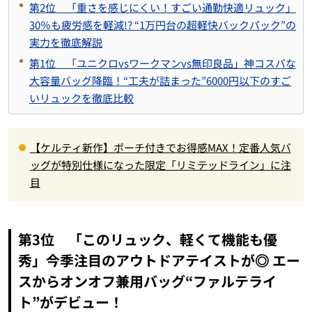
第2位 「重さを感じにくい！すごい通勤快適リュック」
30％も疲労感を軽減!? “1万円台の超軽快バックパック”の
実力を徹底解説
第1位 「ユニクロvsワークマンvs無印良品」神コスパな
大容量バッグ降臨！“工夫が詰まった”6000円以下のすご
いリュックを徹底比較
【ケルティ新作】ポーチ付きでお得感MAX！定番人気バ
ッグが特別仕様になった限定「リミテッドライン」に注
目
第3位 「このリュック、軽くて機能も優
秀」今季注目のアウトドアテイストが◎ エー
スからオンオフ兼用バッグ“ファルテライ
ト”がデビュー！