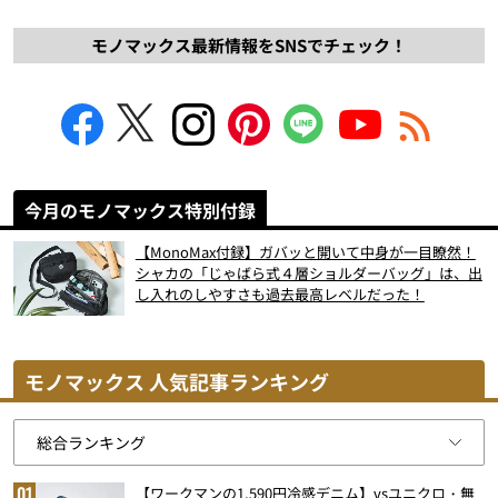
モノマックス最新情報をSNSでチェック！
今月のモノマックス特別付録
【MonoMax付録】ガバッと開いて中身が一目瞭然！
シャカの「じゃばら式４層ショルダーバッグ」は、出
し入れのしやすさも過去最高レベルだった！
モノマックス 人気記事ランキング
【ワークマンの1,590円冷感デニム】vsユニクロ・無