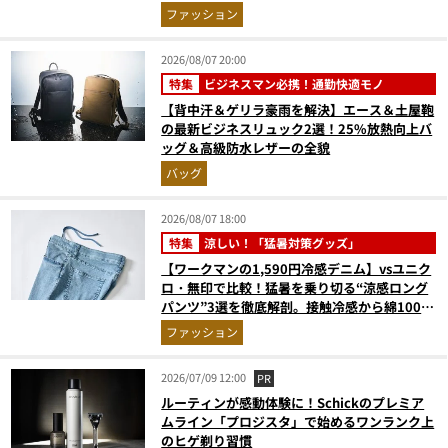
たに最適な1着は？
ファッション
2026/08/07 20:00
特集
ビジネスマン必携！通勤快適モノ
【背中汗＆ゲリラ豪雨を解決】エース＆土屋鞄
の最新ビジネスリュック2選！25%放熱向上バ
ッグ＆高級防水レザーの全貌
バッグ
2026/08/07 18:00
特集
涼しい！「猛暑対策グッズ」
【ワークマンの1,590円冷感デニム】vsユニク
ロ・無印で比較！猛暑を乗り切る“涼感ロング
パンツ”3選を徹底解剖。接触冷感から綿100%
まで決定版
ファッション
2026/07/09 12:00
PR
ルーティンが感動体験に！Schickのプレミア
ムライン「プロジスタ」で始めるワンランク上
のヒゲ剃り習慣