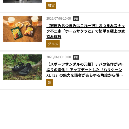
雑貨
2026/07/09 10:00
PR
【家飲みおつまみはこれ一択】おつまみスナッ
ク不二家「ホームサクッと」で簡単＆極上の家
飲み体験
グルメ
2026/06/30 10:00
PR
【スポーツサンダルの元祖】テバの名作が9年
ぶりの進化！ アップデートした「ハリケーン
XLT3」の魅力を識者があらゆる角度から徹底
解説！
靴