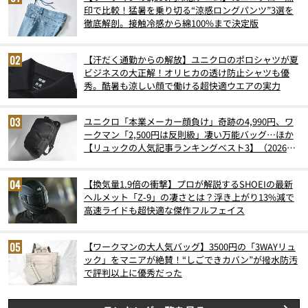
印で比較！猛暑を乗り切る“涼感ロングパンツ”3選を
徹底解剖。接触冷感から綿100%まで決定版
【汗だく通勤からの解放】ユニクロのポロシャツが夏
ビジネスの大正解！オリヒカの透け防止シャツも優
秀。酷暑も涼しい顔で働ける超快適ウエアの実力
ユニクロ「本業メーカー顔負け」奇跡の4,990円、ワ
ークマン「2,500円は反則級」凄い万能バッグ…ほか
【リュックの人気記事ランキングベスト3】（2026年
6月版）
【換気量1.9倍の衝撃】プロが解説するSHOEIの最新
ヘルメット「Z-9」の凄さとは？浮き上がり13%減で
高速ライドも超快適な傑作フルフェイス
【ワークマンの大人気バッグ】3500円の「3WAYリュ
ック」をマニアが絶賛！“しごできカバン”が撥水防汚
で評判以上に優秀だった