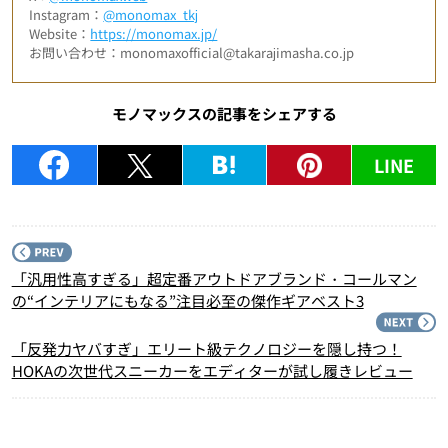
Instagram：
@monomax_tkj
Website：
https://monomax.jp/
お問い合わせ：monomaxofficial@takarajimasha.co.jp
モノマックスの記事をシェアする
LINE
P
「汎用性高すぎる」超定番アウトドアブランド・コールマン
の“インテリアにもなる”注目必至の傑作ギアベスト3
N
「反発力ヤバすぎ」エリート級テクノロジーを隠し持つ！
HOKAの次世代スニーカーをエディターが試し履きレビュー