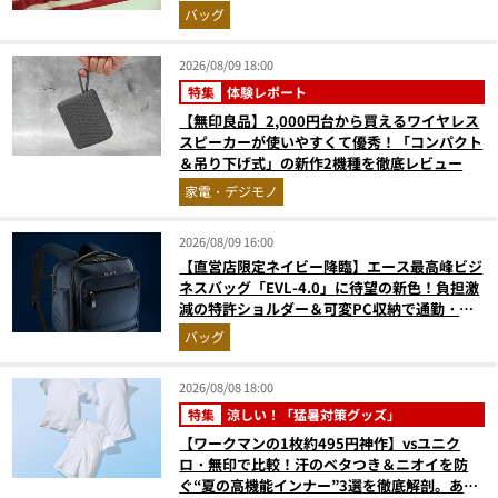
バッグ
2026/08/09 18:00
特集
体験レポート
【無印良品】2,000円台から買えるワイヤレス
スピーカーが使いやすくて優秀！「コンパクト
＆吊り下げ式」の新作2機種を徹底レビュー
家電・デジモノ
2026/08/09 16:00
【直営店限定ネイビー降臨】エース最高峰ビジ
ネスバッグ「EVL-4.0」に待望の新色！負担激
減の特許ショルダー＆可変PC収納で通勤・出
張が無敵に
バッグ
2026/08/08 18:00
特集
涼しい！「猛暑対策グッズ」
【ワークマンの1枚約495円神作】vsユニク
ロ・無印で比較！汗のベタつき＆ニオイを防
ぐ“夏の高機能インナー”3選を徹底解剖。あな