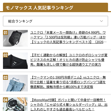
モノマックス 人気記事ランキング
ユニクロ「本業メーカー顔負け」奇跡の4,990円、ワ
ークマン「2,500円は反則級」凄い万能バッグ…ほか
【リュックの人気記事ランキングベスト3】（2026年
6月版）
【汗だく通勤からの解放】ユニクロのポロシャツが夏
ビジネスの大正解！オリヒカの透け防止シャツも優
秀。酷暑も涼しい顔で働ける超快適ウエアの実力
【ワークマンの1,590円冷感デニム】vsユニクロ・無
印で比較！猛暑を乗り切る“涼感ロングパンツ”3選を
徹底解剖。接触冷感から綿100%まで決定版
【MonoMax付録】ガバッと開いて中身が一目瞭然！
シャカの「じゃばら式４層ショルダーバッグ」は、出
し入れのしやすさも過去最高レベルだった！