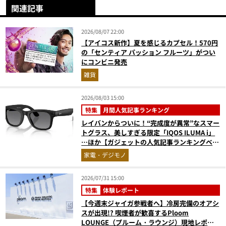
関連記事
2026/08/07 22:00
【アイコス新作】夏を感じるカプセル！570円
の「センティア パッション フルーツ」がつい
にコンビニ発売
雑貨
2026/08/03 15:00
特集
月間人気記事ランキング
レイバンからついに！“完成度が異常”なスマー
トグラス、美しすぎる限定「IQOS ILUMA i」
…ほか【ガジェットの人気記事ランキングベス
ト3】（2026年6月版）
家電・デジモノ
2026/07/31 15:00
特集
体験レポート
【今週末ジャイガ参戦者へ】冷房完備のオアシ
スが出現!? 喫煙者が歓喜するPloom
LOUNGE（プルーム・ラウンジ）現地レポ。