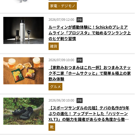
家電・デジモノ
2026/07/09 12:00
PR
ルーティンが感動体験に！Schickのプレミア
ムライン「プロジスタ」で始めるワンランク上
のヒゲ剃り習慣
雑貨
2026/07/09 10:00
PR
【家飲みおつまみはこれ一択】おつまみスナッ
ク不二家「ホームサクッと」で簡単＆極上の家
飲み体験
グルメ
2026/06/30 10:00
PR
【スポーツサンダルの元祖】テバの名作が9年
ぶりの進化！ アップデートした「ハリケーン
XLT3」の魅力を識者があらゆる角度から徹底
解説！
靴