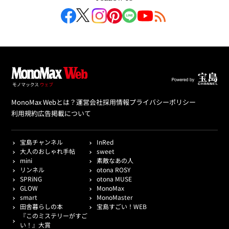
MonoMax Webとは？
運営会社
採用情報
プライバシーポリシー
利用規約
広告掲載について
宝島チャンネル
InRed
大人のおしゃれ手帖
sweet
mini
素敵なあの人
リンネル
otona ROSY
SPRiNG
otona MUSE
GLOW
MonoMax
smart
MonoMaster
田舎暮らしの本
宝島すごい！WEB
『このミステリーがすご
い！』大賞