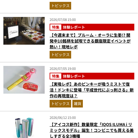
涼しい特設喫煙所で音楽の余韻とともに一服
トピックス
を！
2026/07/08 15:00
特集
体験レポート
【今週末まで】プルーム・オーラに生姜!? 開
発中10銘柄を試喫できる銀座限定イベントが
熱い！現地レポ
トピックス
2026/07/05 19:00
特集
体験レポート
【実吸レポ】あのピンキーが吸うミストで復
活！ドンキに登場「平成世代にぶっ刺さる」新
作の再現度は？
トピックス
雑貨
2026/06/12 15:00
【アイコス新作】数量限定「IQOS ILUMA i リ
ミックスモデル」誕生！コンビニでも買える美
しすぎる全3機種