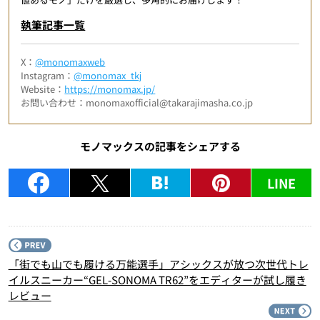
執筆記事一覧
X：
@monomaxweb
Instagram：
@monomax_tkj
Website：
https://monomax.jp/
お問い合わせ：monomaxofficial@takarajimasha.co.jp
モノマックスの記事をシェアする
LINE
P
「街でも山でも履ける万能選手」アシックスが放つ次世代トレ
イルスニーカー“GEL-SONOMA TR62”をエディターが試し履き
レビュー
N