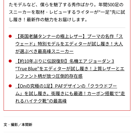
たモデルなど、僕らを魅了する秀作ばかり。年間500足の
スニーカーを取材・レビューするライターが“一足”先に試
し履き！最新作の魅力をお届けします。
【英国老舗タンナーの極上レザー】プーマの名作「ス
ウェード」特別モデルをエディターが試し履き！大人
が選ぶべき最高峰スニーカー
【約10年ぶりに伝説復刻】名機エア ジョーダン 3
“True Blue”をエディターが試し履き！上質レザーとエ
レファント柄が放つ圧倒的存在感
【Onの究極の1足】PAFデザインの「クラウドブー
ム」を試し履き。街履きにも最適！カーボン搭載で“走
れるハイテク靴”の最高峰
文・撮影／本間新