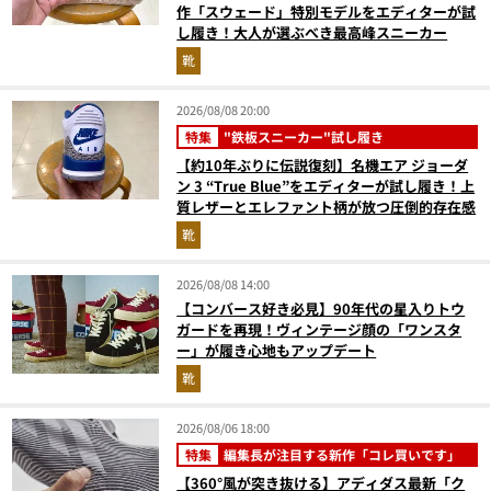
作「スウェード」特別モデルをエディターが試
し履き！大人が選ぶべき最高峰スニーカー
靴
2026/08/08 20:00
特集
"鉄板スニーカー"試し履き
【約10年ぶりに伝説復刻】名機エア ジョーダ
ン 3 “True Blue”をエディターが試し履き！上
質レザーとエレファント柄が放つ圧倒的存在感
靴
2026/08/08 14:00
【コンバース好き必見】90年代の星入りトウ
ガードを再現！ヴィンテージ顔の「ワンスタ
ー」が履き心地もアップデート
靴
2026/08/06 18:00
特集
編集長が注目する新作「コレ買いです」
【360°風が突き抜ける】アディダス最新「ク