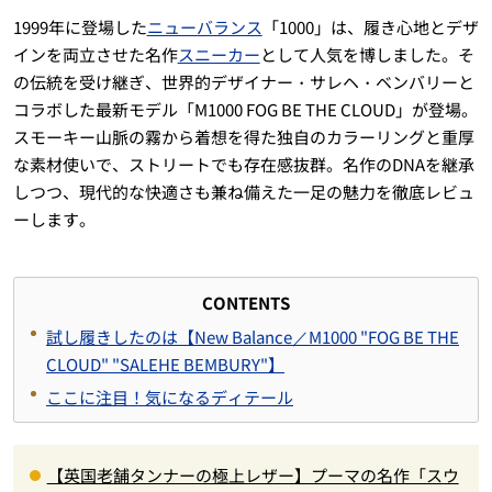
1999年に登場した
ニューバランス
「1000」は、履き心地とデザ
インを両立させた名作
スニーカー
として人気を博しました。そ
の伝統を受け継ぎ、世界的デザイナー・サレヘ・ベンバリーと
コラボした最新モデル「M1000 FOG BE THE CLOUD」が登場。
スモーキー山脈の霧から着想を得た独自のカラーリングと重厚
な素材使いで、ストリートでも存在感抜群。名作のDNAを継承
しつつ、現代的な快適さも兼ね備えた一足の魅力を徹底レビュ
ーします。
CONTENTS
試し履きしたのは【New Balance／M1000 "FOG BE THE
CLOUD" "SALEHE BEMBURY"】
ここに注目！気になるディテール
【英国老舗タンナーの極上レザー】プーマの名作「スウ