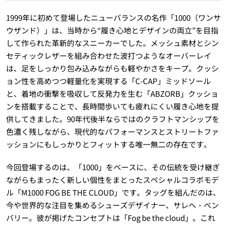
1999年に初めて登場したニューバランスの名作「1000（ワンサ
ウザンド）」は、当時から“履き心地とデザインの両立”を目指
して作られた革新的なスニーカーでした。メッシュ素材とシン
セティックレザーを組み合わせた波打つようなオーバーレイ
は、足をしっかり包み込みながらも軽やかさをキープ。クッシ
ョン性を高めつつ軽量化を実現する「C-CAP」ミッドソール
と、着地の衝撃を吸収して反発力を生む「ABZORB」クッショ
ンを搭載することで、長時間歩いても疲れにくい履き心地を提
供してきました。90年代後半ならではのクラフトマンシップを
色濃く残しながら、現代的なパフォーマンスとストリートファ
ッションにもしっかりとフィットする唯一無二の存在です。
今回登場するのは、「1000」をベースに、その伝統を受け継ぎ
ながらもまったく新しい個性をまとったスペシャルコラボモデ
ル「M1000 FOG BE THE CLOUD」です。タッグを組んだのは、
今や世界的な注目を集めるシューズデザイナー、サレヘ・ベン
バリー。彼が掲げたコンセプトは「Fog be the cloud」。これ