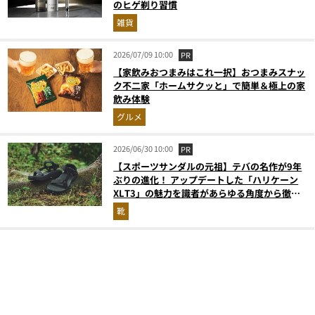
のヒゲ剃り習慣
雑貨
2026/07/09 10:00
PR
【家飲みおつまみはこれ一択】おつまみスナッ
ク不二家「ホームサクッと」で簡単＆極上の家
飲み体験
グルメ
2026/06/30 10:00
PR
【スポーツサンダルの元祖】テバの名作が9年
ぶりの進化！ アップデートした「ハリケーン
XLT3」の魅力を識者があらゆる角度から徹底
解説！
靴