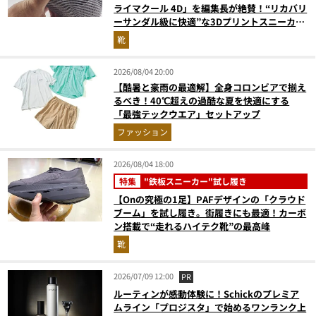
ライマクール 4D」を編集長が絶賛！“リカバリ
ーサンダル級に快適”な3Dプリントスニーカー
『コレ買いです』Vol.173
靴
2026/08/04 20:00
【酷暑と豪雨の最適解】全身コロンビアで揃え
るべき！40℃超えの過酷な夏を快適にする
「最強テックウエア」セットアップ
ファッション
2026/08/04 18:00
特集
"鉄板スニーカー"試し履き
【Onの究極の1足】PAFデザインの「クラウド
ブーム」を試し履き。街履きにも最適！カーボ
ン搭載で“走れるハイテク靴”の最高峰
靴
2026/07/09 12:00
PR
ルーティンが感動体験に！Schickのプレミア
ムライン「プロジスタ」で始めるワンランク上