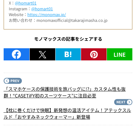
X：
@homart01
Instagram：
@homart01
Website：
https://monomax.jp/
お問い合わせ：monomaxofficial@takarajimasha.co.jp
モノマックスの記事をシェアする
LINE
P
「スマホケースの保護技術を旅バッグに!?」カスタム性も抜
群！“CASETiFY初のスーツケース”に注目必至
N
【枕に巻くだけで快眠】新発想の温活アイテム！アテックスル
ルド「おやすみネックウォーマー」新登場