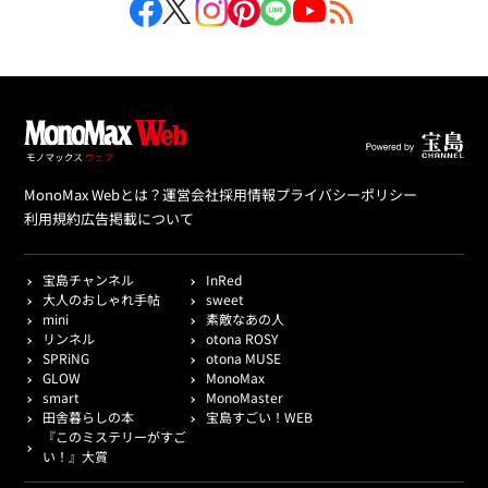
MonoMax Webとは？
運営会社
採用情報
プライバシーポリシー
利用規約
広告掲載について
宝島チャンネル
InRed
大人のおしゃれ手帖
sweet
mini
素敵なあの人
リンネル
otona ROSY
SPRiNG
otona MUSE
GLOW
MonoMax
smart
MonoMaster
田舎暮らしの本
宝島すごい！WEB
『このミステリーがすご
い！』大賞