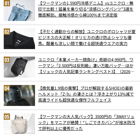
【ワークマンの1,590円冷感デニム】vsユニクロ・無
印で比較！猛暑を乗り切る“涼感ロングパンツ”3選を
徹底解剖。接触冷感から綿100%まで決定版
【汗だく通勤からの解放】ユニクロのポロシャツが夏
ビジネスの大正解！オリヒカの透け防止シャツも優
秀。酷暑も涼しい顔で働ける超快適ウエアの実力
ユニクロ「本業メーカー顔負け」奇跡の4,990円、ワ
ークマン「2,500円は反則級」凄い万能バッグ…ほか
【リュックの人気記事ランキングベスト3】（2026年
6月版）
【換気量1.9倍の衝撃】プロが解説するSHOEIの最新
ヘルメット「Z-9」の凄さとは？浮き上がり13%減で
高速ライドも超快適な傑作フルフェイス
【ワークマンの大人気バッグ】3500円の「3WAYリュ
ック」をマニアが絶賛！“しごできカバン”が撥水防汚
で評判以上に優秀だった