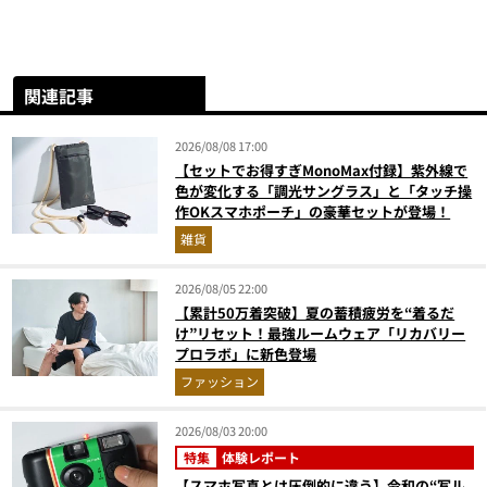
関連記事
2026/08/08 17:00
【セットでお得すぎMonoMax付録】紫外線で
色が変化する「調光サングラス」と「タッチ操
作OKスマホポーチ」の豪華セットが登場！
雑貨
2026/08/05 22:00
【累計50万着突破】夏の蓄積疲労を“着るだ
け”リセット！最強ルームウェア「リカバリー
プロラボ」に新色登場
ファッション
2026/08/03 20:00
特集
体験レポート
【スマホ写真とは圧倒的に違う】令和の“写ル