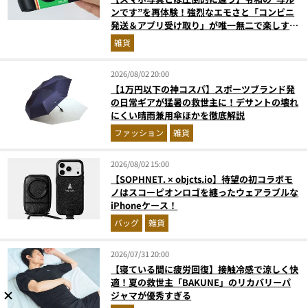
ンです”を再体験！強烈なエモさと「コンビニ
発送＆アプリ受け取り」が唯一無二で楽しすぎ
た
雑貨
2026/08/02 20:00
【1万円以下の神コスパ】スポーツブランド発
の日常ギアが猛暑の救世主に！デサントの壊れ
にくい晴雨兼用傘ほかを徹底解説
ファッション
雑貨
2026/08/02 15:00
【SOPHNET. × objcts.io】待望の初コラボモ
ノはスコーピオンロゴを纏ったウェアラブルな
iPhoneケース！
バッグ
雑貨
2026/07/31 20:00
【寝ている間に疲労回復】接触冷感で涼しく快
適！夏の救世主「BAKUNE」のリカバリーパ
ジャマが優秀すぎる