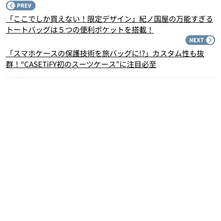
P
「ここでしか買えない！限定デザイン」紀ノ国屋の万能すぎる
トートバッグは５つの便利ポケットを搭載！
N
「スマホケースの保護技術を旅バッグに!?」カスタム性も抜
群！“CASETiFY初のスーツケース”に注目必至