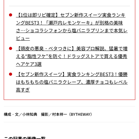
【1位は即リピ確定】セブン新作スイーツ実食ランキ
ングBEST3！「瀬戸内レモンケーキ」が別格の美味
さ…ショコラシフォンから塩バニラプリンまで本気レ
ビュー
【頭皮の悪臭・ベタつきに】美容プロ解説、猛暑で増
える“脂性フケ”を防ぐ！ドラッグストアで買える優秀
ヘアケア3選
【セブン新作スイーツ】実食ランキングBEST3！優勝
はもちもちの塩バニラクレープ、濃厚チョコもレベル
高すぎ
構成・文／小林知典 撮影／村本祥一（BYTHEWAY）
この記事の画像一覧