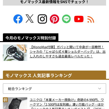
モノマックス最新情報をSNSでチェック！
今月のモノマックス特別付録
【MonoMax付録】ガバッと開いて中身が一目瞭然！
シャカの「じゃばら式４層ショルダーバッグ」は、出
し入れのしやすさも過去最高レベルだった！
モノマックス 人気記事ランキング
ユニクロ「本業メーカー顔負け」奇跡の4,990円、ワ
ークマン「2,500円は反則級」凄い万能バッグ…ほか
【リュックの人気記事ランキングベスト3】（2026年