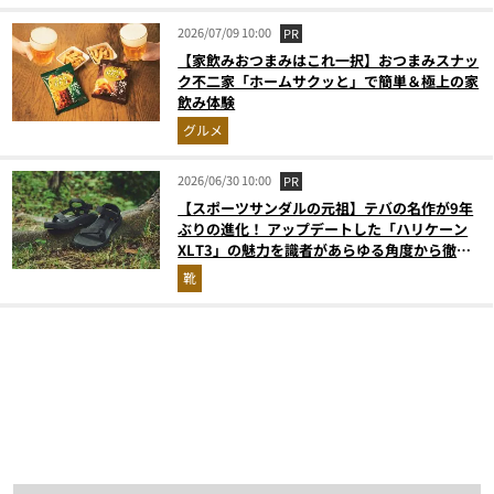
2026/07/09 10:00
PR
【家飲みおつまみはこれ一択】おつまみスナッ
ク不二家「ホームサクッと」で簡単＆極上の家
飲み体験
グルメ
2026/06/30 10:00
PR
【スポーツサンダルの元祖】テバの名作が9年
ぶりの進化！ アップデートした「ハリケーン
XLT3」の魅力を識者があらゆる角度から徹底
解説！
靴