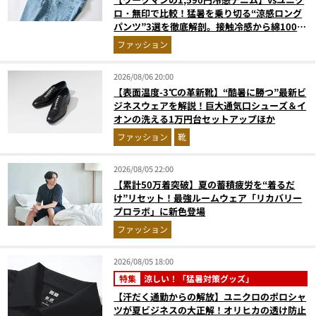
ロ・無印で比較！猛暑を乗り切る“涼感ロング
パンツ”3選を徹底解剖。接触冷感から綿100%
まで決定版
ファッション
2026/08/06 20:00
【表面温度-3℃の革新靴】“酷暑に勝つ”最新ビ
ジネスウェアを解説！巨大通気口シューズ＆イ
オンの洗える1万円台セットアップほか
ファッション
靴
2026/08/05 22:00
【累計50万着突破】夏の蓄積疲労を“着るだ
け”リセット！最強ルームウェア「リカバリー
プロラボ」に新色登場
ファッション
2026/08/05 18:00
特集
涼しい！「猛暑対策グッズ」
【汗だく通勤からの解放】ユニクロのポロシャ
ツが夏ビジネスの大正解！オリヒカの透け防止