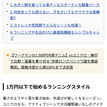
1.
大きく腕を振っても楽チンなスポーティな軽量パーカ
2.
何枚あっても困らない、汗をかいてもサラサラな高機
能T
3.
ストレッチ性抜群でどんなシーンも快適！
4.
ランニングやお出かけに最適高機能なシンプルキャッ
プ
【ワークマンの1,590円冷感デニム】vsユニクロ・無印
で比較！猛暑を乗り切る“涼感ロングパンツ”3選を徹底
解剖。接触冷感から綿100%まで決定版
1
万円以下で始めるランニングスタイル
暑さがようやく落ち着き始め、外遊びが楽しくなるシーズン。
ユニクロなら、アクティブシーンで大活躍間違いなしのアイテ