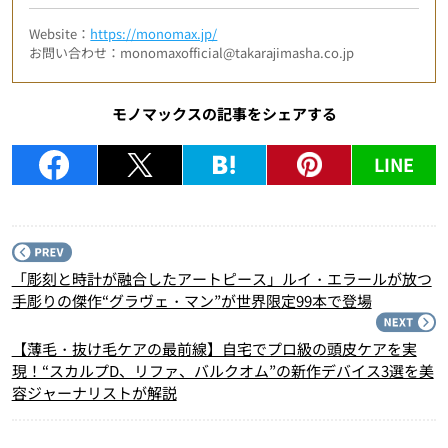
Website：
https://monomax.jp/
お問い合わせ：monomaxofficial@takarajimasha.co.jp
モノマックスの記事をシェアする
LINE
P
「彫刻と時計が融合したアートピース」ルイ・エラールが放つ
手彫りの傑作“グラヴェ・マン”が世界限定99本で登場
N
【薄毛・抜け毛ケアの最前線】自宅でプロ級の頭皮ケアを実
現！“スカルプD、リファ、バルクオム”の新作デバイス3選を美
容ジャーナリストが解説