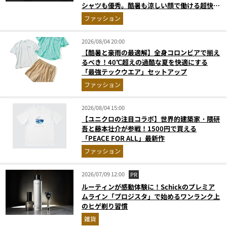
シャツも優秀。酷暑も涼しい顔で働ける超快適
ウエアの実力
ファッション
2026/08/04 20:00
【酷暑と豪雨の最適解】全身コロンビアで揃え
るべき！40℃超えの過酷な夏を快適にする
「最強テックウエア」セットアップ
ファッション
2026/08/04 15:00
【ユニクロの注目コラボ】世界的建築家・隈研
吾と藤本壮介が参戦！1500円で買える
「PEACE FOR ALL」最新作
ファッション
2026/07/09 12:00
PR
ルーティンが感動体験に！Schickのプレミア
ムライン「プロジスタ」で始めるワンランク上
のヒゲ剃り習慣
雑貨