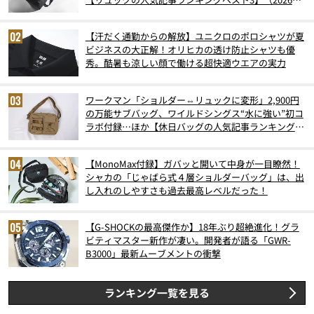
6月版）
【汗だく通勤からの解放】ユニクロのポロシャツが夏
ビジネスの大正解！オリヒカの透け防止シャツも優
秀。酷暑も涼しい顔で働ける超快適ウエアの実力
ワークマン「ショルダー⇔リュックに変形」2,900円
の万能サブバッグ、ワイルドシングス“水に強い”初コ
ラボ付録…ほか【休日バッグの人気記事ランキングベ
スト3】（2026年6月版）
【MonoMax付録】ガバッと開いて中身が一目瞭然！
シャカの「じゃばら式４層ショルダーバッグ」は、出
し入れのしやすさも過去最高レベルだった！
【G-SHOCKの最高傑作か】18年ぶり超絶進化！グラ
ビティマスター新作が凄い。開発者が語る「GWR-
B3000」最新ムーブメントの衝撃
ランキング一覧を見る