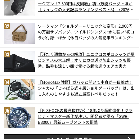
ークマン「2,500円は反則級」凄い万能バッグ…ほか
【リュックの人気記事ランキングベスト3】（2026年
6月版）
ワークマン「ショルダー⇔リュックに変形」2,900円
の万能サブバッグ、ワイルドシングス“水に強い”初コ
ラボ付録…ほか【休日バッグの人気記事ランキングベ
スト3】（2026年6月版）
【汗だく通勤からの解放】ユニクロのポロシャツが夏
ビジネスの大正解！オリヒカの透け防止シャツも優
秀。酷暑も涼しい顔で働ける超快適ウエアの実力
【MonoMax付録】ガバッと開いて中身が一目瞭然！
シャカの「じゃばら式４層ショルダーバッグ」は、出
し入れのしやすさも過去最高レベルだった！
【G-SHOCKの最高傑作か】18年ぶり超絶進化！グラ
ビティマスター新作が凄い。開発者が語る「GWR-
B3000」最新ムーブメントの衝撃