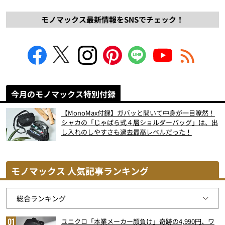
モノマックス最新情報をSNSでチェック！
今月のモノマックス特別付録
【MonoMax付録】ガバッと開いて中身が一目瞭然！
シャカの「じゃばら式４層ショルダーバッグ」は、出
し入れのしやすさも過去最高レベルだった！
モノマックス 人気記事ランキング
ユニクロ「本業メーカー顔負け」奇跡の4,990円、ワ