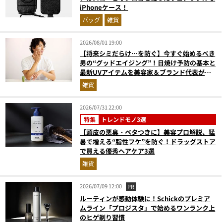
iPhoneケース！
バッグ
雑貨
2026/08/01 19:00
【将来シミだらけ…を防ぐ】今すぐ始めるべき
男の“グッドエイジング”！日焼け予防の基本と
最新UVアイテムを美容家＆ブランド代表がプ
ロ目線で指南／大人の価値向上研究所
雑貨
2026/07/31 22:00
特集
トレンドモノ3選
【頭皮の悪臭・ベタつきに】美容プロ解説、猛
暑で増える“脂性フケ”を防ぐ！ドラッグストア
で買える優秀ヘアケア3選
雑貨
2026/07/09 12:00
PR
ルーティンが感動体験に！Schickのプレミア
ムライン「プロジスタ」で始めるワンランク上
のヒゲ剃り習慣