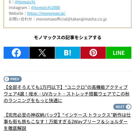
X：
@tomoichi
Instagram：
@tomoichi2000
Website：
https://monomax.jp/
お問い合わせ：monomaxofficial@takarajimasha.co.jp
モノマックスの記事をシェアする
LINE
P
【全部そろえても1万円以下】“ユニクロ”の高機能アクティブ
ウェア4選！撥水・UVカット・ストレッチ搭載ウェアでこの秋
のランニングをもっと快適に
N
【完売必至の神収納バッグ】“インケース トラックス”新作は仕
事も街も旅もこなす！万能すぎる2Wayブリーフ＆ショルダー
を徹底解説