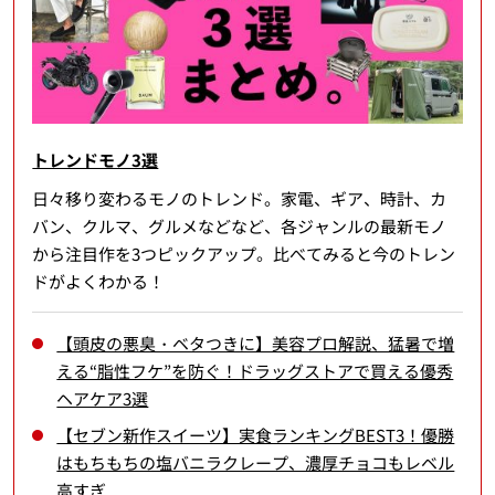
トレンドモノ3選
日々移り変わるモノのトレンド。家電、ギア、時計、カ
バン、クルマ、グルメなどなど、各ジャンルの最新モノ
から注目作を3つピックアップ。比べてみると今のトレン
ドがよくわかる！
【頭皮の悪臭・ベタつきに】美容プロ解説、猛暑で増
える“脂性フケ”を防ぐ！ドラッグストアで買える優秀
ヘアケア3選
【セブン新作スイーツ】実食ランキングBEST3！優勝
はもちもちの塩バニラクレープ、濃厚チョコもレベル
高すぎ