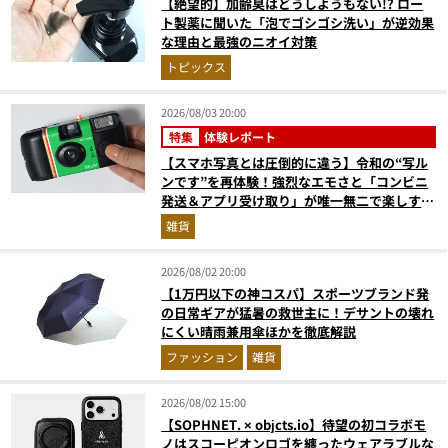
【絶望的】加齢臭はどうしようもない!? ロー
ト製薬に聞いた「泡でゴシゴシ洗い」が逆効果
な理由と最強のニオイ対策
トピックス
2026/08/03 20:00
特集
体験レポート
【スマホ写真とは圧倒的に違う】令和の“写ル
ンです”を再体験！強烈なエモさと「コンビニ
発送＆アプリ受け取り」が唯一無二で楽しすぎ
た
雑貨
2026/08/02 20:00
【1万円以下の神コスパ】スポーツブランド発
の日常ギアが猛暑の救世主に！デサントの壊れ
にくい晴雨兼用傘ほかを徹底解説
ファッション
雑貨
2026/08/02 15:00
【SOPHNET. × objcts.io】待望の初コラボモ
ノはスコーピオンロゴを纏ったウェアラブルな