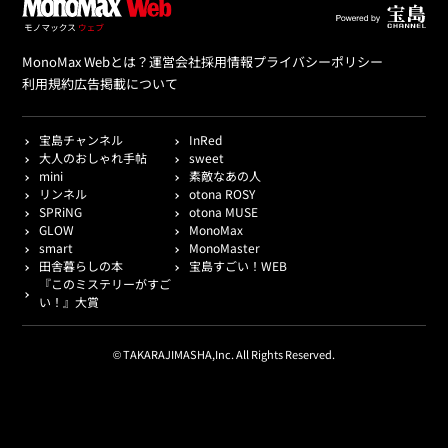
MonoMax Webとは？
運営会社
採用情報
プライバシーポリシー
利用規約
広告掲載について
宝島チャンネル
InRed
大人のおしゃれ手帖
sweet
mini
素敵なあの人
リンネル
otona ROSY
SPRiNG
otona MUSE
GLOW
MonoMax
smart
MonoMaster
田舎暮らしの本
宝島すごい！WEB
『このミステリーがすご
い！』大賞
© TAKARAJIMASHA,Inc. All Rights Reserved.