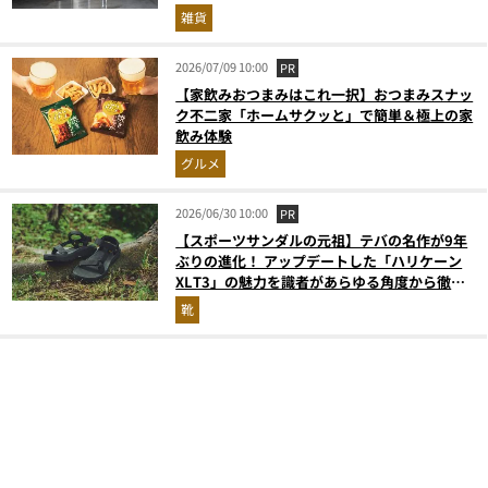
雑貨
2026/07/09 10:00
PR
【家飲みおつまみはこれ一択】おつまみスナッ
ク不二家「ホームサクッと」で簡単＆極上の家
飲み体験
グルメ
2026/06/30 10:00
PR
【スポーツサンダルの元祖】テバの名作が9年
ぶりの進化！ アップデートした「ハリケーン
XLT3」の魅力を識者があらゆる角度から徹底
解説！
靴