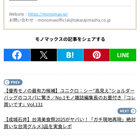
Website：
https://monomax.jp/
お問い合わせ：monomaxofficial@takarajimasha.co.jp
モノマックスの記事をシェアする
LINE
P
【優秀モノの最有力候補】ユニクロ：シー“高見え”ショルダー
バッグのコスパに驚き／No.1モノ雑誌編集長のお墨付き『コレ
買いです』Vol.131
N
【成城石井】台湾美食祭2025がヤバい！「ガチ現地再現」絶対
買いな台湾グルメ3品を実食レポ