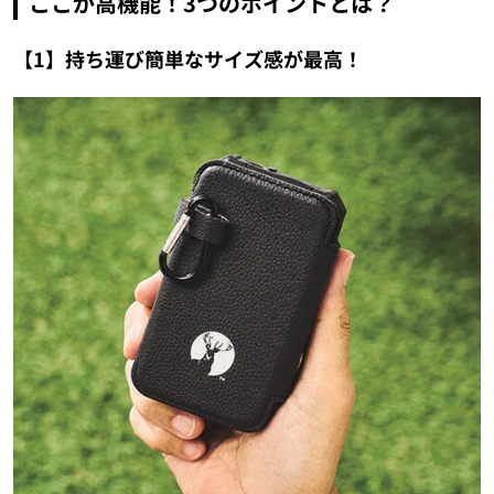
ここが高機能！
3
つの
ポイントとは？
【
1
】
持ち運び簡単なサイズ感が最高！