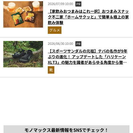
2026/07/09 10:00
PR
【家飲みおつまみはこれ一択】おつまみスナッ
ク不二家「ホームサクッと」で簡単＆極上の家
飲み体験
グルメ
2026/06/30 10:00
PR
【スポーツサンダルの元祖】テバの名作が9年
ぶりの進化！ アップデートした「ハリケーン
XLT3」の魅力を識者があらゆる角度から徹底
解説！
靴
モノマックス最新情報をSNSでチェック！