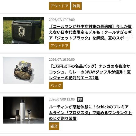
アウトドア
雑貨
2026/07/17 07:00
【コールマンが熱中症対策の最適解】今しか買
えない日本代表限定モデルも！クールすぎるギ
ア「ジェットブラック」を解説。夏のスポーツ
応援＆レジャーの強い味方
アウトドア
2026/07/16 20:00
【1万円以下の名品バッグ】ナンガの高強度サ
コッシュ、ミレーの3WAYダッフルが優秀！夏
レジャーの絶対的エース2選
バッグ
2026/07/09 12:00
PR
ルーティンが感動体験に！Schickのプレミア
ムライン「プロジスタ」で始めるワンランク上
のヒゲ剃り習慣
雑貨