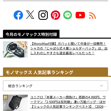
今月のモノマックス特別付録
【MonoMax付録】ガバッと開いて中身が一目瞭然！
シャカの「じゃばら式４層ショルダーバッグ」は、出
し入れのしやすさも過去最高レベルだった！
モノマックス 人気記事ランキング
ユニクロ「本業メーカー顔負け」奇跡の4,990円、ワ
ークマン「2,500円は反則級」凄い万能バッグ…ほか
【リュックの人気記事ランキングベスト3】（2026年