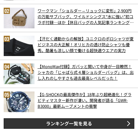
6月版）
ワークマン「ショルダー⇔リュックに変形」2,900円
の万能サブバッグ、ワイルドシングス“水に強い”初コ
ラボ付録…ほか【休日バッグの人気記事ランキングベ
スト3】（2026年6月版）
【汗だく通勤からの解放】ユニクロのポロシャツが夏
ビジネスの大正解！オリヒカの透け防止シャツも優
秀。酷暑も涼しい顔で働ける超快適ウエアの実力
【MonoMax付録】ガバッと開いて中身が一目瞭然！
シャカの「じゃばら式４層ショルダーバッグ」は、出
し入れのしやすさも過去最高レベルだった！
【G-SHOCKの最高傑作か】18年ぶり超絶進化！グラ
ビティマスター新作が凄い。開発者が語る「GWR-
B3000」最新ムーブメントの衝撃
ランキング一覧を見る