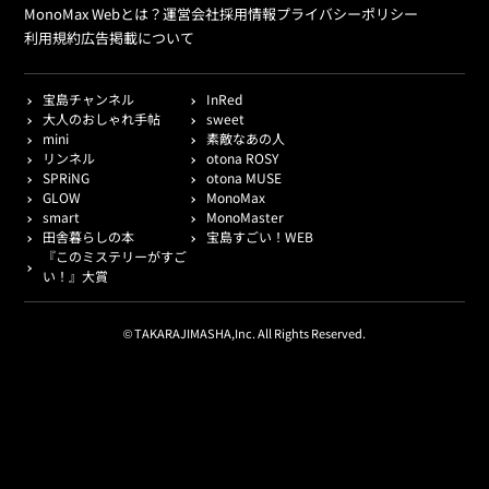
MonoMax Webとは？
運営会社
採用情報
プライバシーポリシー
利用規約
広告掲載について
宝島チャンネル
InRed
大人のおしゃれ手帖
sweet
mini
素敵なあの人
リンネル
otona ROSY
SPRiNG
otona MUSE
GLOW
MonoMax
smart
MonoMaster
田舎暮らしの本
宝島すごい！WEB
『このミステリーがすご
い！』大賞
© TAKARAJIMASHA,Inc. All Rights Reserved.