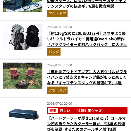
の最強タープ、保冷力2倍クーラーほか キャプ
テンスタッグの快適ギア6選を徹底解説
アウトドア
2026/07/26 22:00
【約130gなのに20L＆U1万円】スマホより軽
い!? ウルトラハイカー御用達OverLabの新作
「パラグライダー素材バックパック」に大注目
バッグ
2026/07/25 18:00
【進化系アウトドアギア】大人気グリルがフラ
イパンに!?焚き火＆キャンプ飯がもっと楽しく
なる「キャプテンスタッグの最強ギア」4選
アウトドア
2026/07/22 20:00
特集
涼しい！「猛暑対策グッズ」
【ハードクーラーが厚さ11cmに!?】コールマ
ン初の折りたたみクーラーほか、“猛暑の外遊
びを制覇”するためのクールギア傑作3選