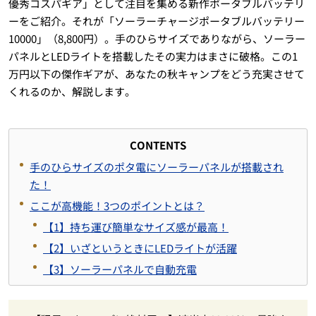
優秀コスパギア」として注目を集める新作ポータブルバッテリ
ーをご紹介。それが「ソーラーチャージポータブルバッテリー
10000」（8,800円）。手のひらサイズでありながら、ソーラー
パネルとLEDライトを搭載したその実力はまさに破格。この1
万円以下の傑作ギアが、あなたの秋キャンプをどう充実させて
くれるのか、解説します。
CONTENTS
手のひらサイズのポタ電にソーラーパネルが搭載され
た！
ここが高機能！
3
つの
ポイントとは？
【
1
】
持ち運び簡単なサイズ感が最高！
【
2
】
いざというときにLEDライトが活躍
【
3
】
ソーラーパネルで自動充電