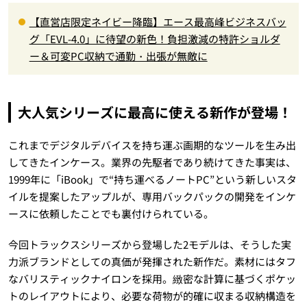
【直営店限定ネイビー降臨】エース最高峰ビジネスバッ
グ「EVL-4.0」に待望の新色！負担激減の特許ショルダ
ー＆可変PC収納で通勤・出張が無敵に
大人気シリーズに最高に使える新作が登場！
これまでデジタルデバイスを持ち運ぶ画期的なツールを生み出
してきたインケース。業界の先駆者であり続けてきた事実は、
1999年に「iBook」で“持ち運べるノートPC”という新しいスタ
イルを提案したアップルが、専用バックパックの開発をインケ
ースに依頼したことでも裏付けられている。
今回トラックスシリーズから登場した2モデルは、そうした実
力派ブランドとしての真価が発揮された新作だ。素材にはタフ
なバリスティックナイロンを採用。緻密な計算に基づくポケッ
トのレイアウトにより、必要な荷物が的確に収まる収納構造を