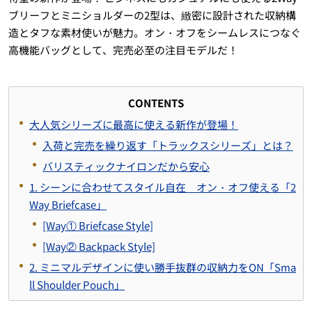
ブリーフとミニショルダーの2型は、緻密に設計された収納構
造とタフな素材使いが魅力。オン・オフをシームレスにつなぐ
高機能バッグとして、完売必至の注目モデルだ！
CONTENTS
大人気シリーズに最高に使える新作が登場！
入荷と完売を繰り返す「トラックスシリーズ」とは？
バリスティックナイロンだから安心
1. シーンに合わせてスタイル自在 オン・オフ使える「2
Way Briefcase」
[Way① Briefcase Style]
[Way② Backpack Style]
2. ミニマルデザインに使い勝手抜群の収納力をON「Sma
ll Shoulder Pouch」